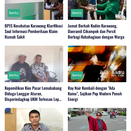
Berita
Berita
BPJS Kesehatan Karawang Klarifikasi
Jumat Berkah Kodim Karawang,
Soal Informasi Pemberitaan Klaim
Danramil Cikampek dan Persit
Rumah Sakit
Berbagi Kebahagiaan dengan Warga
Berita
Berita
Kepemilikan Kios Pasar Lemahabang
Roy Nair Kembali dengan “Ada
Diduga Langgar Aturan,
Kamu”, Sajikan Pop Modern Penuh
Disperindagkop UKM Terkesan Lepas
Energi
Tangan?