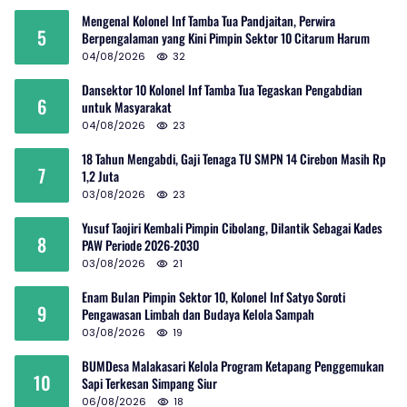
Mengenal Kolonel Inf Tamba Tua Pandjaitan, Perwira
5
Berpengalaman yang Kini Pimpin Sektor 10 Citarum Harum
04/08/2026
32
Dansektor 10 Kolonel Inf Tamba Tua Tegaskan Pengabdian
6
untuk Masyarakat
04/08/2026
23
18 Tahun Mengabdi, Gaji Tenaga TU SMPN 14 Cirebon Masih Rp
7
1,2 Juta
03/08/2026
23
Yusuf Taojiri Kembali Pimpin Cibolang, Dilantik Sebagai Kades
8
PAW Periode 2026-2030
03/08/2026
21
Enam Bulan Pimpin Sektor 10, Kolonel Inf Satyo Soroti
9
Pengawasan Limbah dan Budaya Kelola Sampah
03/08/2026
19
BUMDesa Malakasari Kelola Program Ketapang Penggemukan
10
Sapi Terkesan Simpang Siur
06/08/2026
18