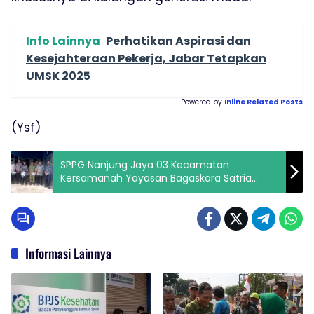
Info Lainnya
Perhatikan Aspirasi dan
Kesejahteraan Pekerja, Jabar Tetapkan
UMSK 2025
Powered by
Inline Related Posts
(Ysf)
SPPG Nanjung Jaya 03 Kecamatan
Kersamanah Yayasan Bagaskara Satria
Wibawa Launching Dapur MBG
Informasi Lainnya