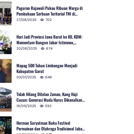
Paguron Rajawali Pukau Ribuan Warga di
Pembukaan Serbuan Teritorial TNI di
Cibatu
27/08/2025
702
Hari Jadi Provinsi Jawa Barat ke 80, KDM:
Momentum Bangun Jabar Istimewa,
Lembur di Urus Kota Ditata
20/08/2025
674
Mapag 500 Tahun Limbangan Menjadi
Kabupaten Garut
03/01/2025
646
Tidak Hilang Ditelan Zaman, Kang Haji
Cucun: Generasi Muda Harus Dikenalkan
Pencak Silat
16/09/2025
593
Herman Suryatman Buka Festival
Permainan dan Olahraga Tradisional Jabar