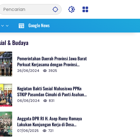
Google News
sial & Budaya
Pemerintahan Daerah Provinsi Jawa Barat
Perkuat Kerjasama dengan Provinsi
Chungcheongnam Do Korea Selatan
26/06/2024
3925
Kegiatan Bakti Sosial Mahasiswa PPKn
STKIP Pasundan Cimahi di Panti Asuhan
Ulul Azmi Kota Cimahi
06/06/2024
831
Anggota DPR RI H. Asep Romy Romaya
Lakukan Kunjungan Kerja di Desa
Patrolsari
07/06/2025
721