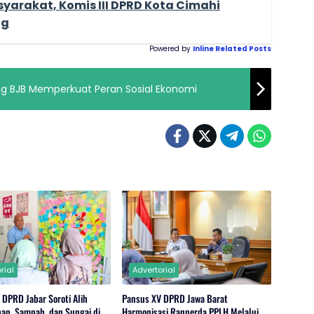
yarakat, Komis III DPRD Kota Cimahi
ng
Powered by
Inline Related Posts
ng BJB Memperkuat Peran Sosial Ekonomi
rial
Advertorial
 DPRD Jabar Soroti Alih
Pansus XV DPRD Jawa Barat
han, Sampah, dan Sungai di
Harmonisasi Ranperda PPLH Melalui