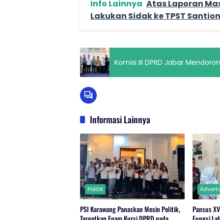
Info Lainnya
Atas Laporan Mas
Lakukan Sidak ke TPST Santio
Komisi III DPRD Jabar Mendoro
Informasi Lainnya
Politik
Adverto
PSI Karawang Panaskan Mesin Politik,
Pansus XV
Targetkan Enam Kursi DPRD pada
Fungsi La