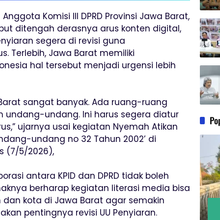
–
Anggota Komisi III DPRD Provinsi Jawa Barat,
ut ditengah derasnya arus konten digital,
yiaran segera di revisi guna
 Terlebih, Jawa Barat memiliki
onesia hal tersebut menjadi urgensi lebih
arat sangat banyak. Ada ruang-ruang
 undang-undang. Ini harus segera diatur
Po
us,” ujarnya usai kegiatan Nyemah Atikan
 Undang-undang no 32 Tahun 2002’ di
 (7/5/2026),
rasi antara KPID dan DPRD tidak boleh
haknya berharap kegiatan literasi media bisa
n dan kota di Jawa Barat agar semakin
kan pentingnya revisi UU Penyiaran.