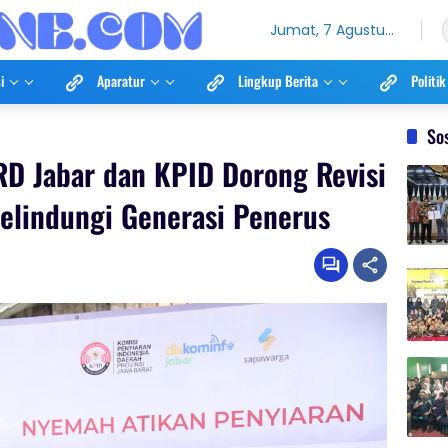
Jumat, 7 Agustus
2026
i
Aparatur
Lingkup Berita
Politik
So
RD Jabar dan KPID Dorong Revisi
Melindungi Generasi Penerus