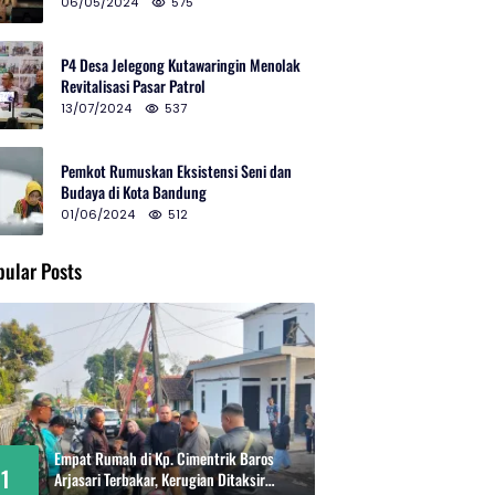
2024 di Gedung Teater Tertutup
06/05/2024
575
P4 Desa Jelegong Kutawaringin Menolak
Revitalisasi Pasar Patrol
13/07/2024
537
Pemkot Rumuskan Eksistensi Seni dan
Budaya di Kota Bandung
01/06/2024
512
pular Posts
Empat Rumah di Kp. Cimentrik Baros
1
Arjasari Terbakar, Kerugian Ditaksir