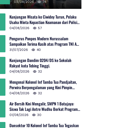
Rp600 Juta
03/08/2026
74
Kunjungan Wisata ke Ciwidey Turun, Pelaku
Usaha Minta Kepastian Keamanan dari Polisi
dan Pemprov Jabar
04/08/2026
57
Pengurus Ponpes Modern Nurussalam
Sampaikan Terima Kasih atas Program TNI AD
Manunggal Air
31/07/2026
40
Kunjungan Dandim 0204/DS ke Sekolah
Rakyat kota Tebing Tinggi.
04/08/2026
32
Mengenal Kolonel Inf Tamba Tua Pandjaitan,
Perwira Berpengalaman yang Kini Pimpin
Sektor 10 Citarum Harum
04/08/2026
32
Air Bersih Kini Mengalir, SMPN 1 Batujaya:
Siswa Tak Lagi Antre Wudhu Berkat Program
TNI AD
01/08/2026
30
Dansektor 10 Kolonel Inf Tamba Tua Tegaskan