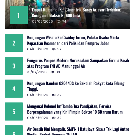
Empat Rumah di Kp. Cimentrik Baros Arjasari Terbakar,
1
Kerugian Ditaksir Rp600 Juta
03/08/2026
74
Kunjungan Wisata ke Ciwidey Turun, Pelaku Usaha Minta
2
Kepastian Keamanan dari Polisi dan Pemprov Jabar
04/08/2026
57
Pengurus Ponpes Modern Nurussalam Sampaikan Terima Kasih
3
atas Program TNI AD Manunggal Air
31/07/2026
39
Kunjungan Dandim 0204/DS ke Sekolah Rakyat kota Tebing
4
Tinggi.
04/08/2026
32
Mengenal Kolonel Inf Tamba Tua Pandjaitan, Perwira
5
Berpengalaman yang Kini Pimpin Sektor 10 Citarum Harum
04/08/2026
32
Air Bersih Kini Mengalir, SMPN 1 Batujaya: Siswa Tak Lagi Antre
6
Wudhu Berkat Program TNI AD