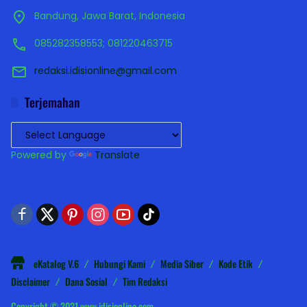
Bandung, Jawa Barat, Indonesia
085282358553; 081220463715
redaksi.idisionline@gmail.com
Terjemahan
Powered by
Translate
eKatalog V.6
Hubungi Kami
Media Siber
Kode Etik
Disclaimer
Dana Sosial
Tim Redaksi
Copyright © 2021 www.idisionline.com