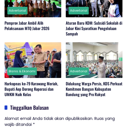
Advertorial
Advertorial
Pemprov Jabar Ambil Alih
Aturan Baru KDM: Subsidi Sekolah di
Pelaksanaan MTQ Jabar 2026
Jabar Kini Syaratkan Pengelolaan
Sampah
Bisnis & Ekonomi
Advertorial
Harkopnas ke-79 Karawang Meriah,
Didukung Warga Persis, KDS Perkuat
Bupati Aep Dorong Koperasi dan
Komitmen Bangun Kabupaten
UMKM Naik Kelas
Bandung yang Pro Rakyat
Tinggalkan Balasan
Alamat email Anda tidak akan dipublikasikan.
Ruas yang
wajib ditandai
*