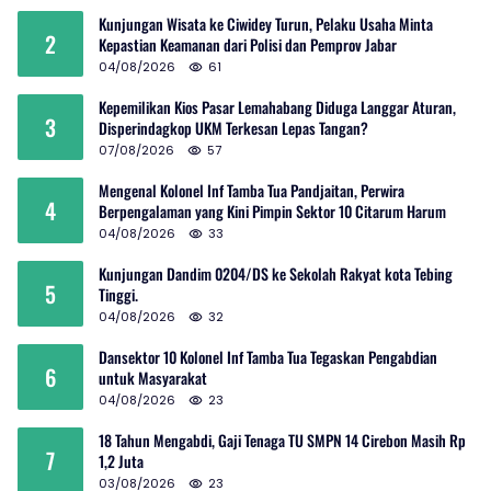
Kunjungan Wisata ke Ciwidey Turun, Pelaku Usaha Minta
2
Kepastian Keamanan dari Polisi dan Pemprov Jabar
04/08/2026
61
Kepemilikan Kios Pasar Lemahabang Diduga Langgar Aturan,
3
Disperindagkop UKM Terkesan Lepas Tangan?
07/08/2026
57
Mengenal Kolonel Inf Tamba Tua Pandjaitan, Perwira
4
Berpengalaman yang Kini Pimpin Sektor 10 Citarum Harum
04/08/2026
33
Kunjungan Dandim 0204/DS ke Sekolah Rakyat kota Tebing
5
Tinggi.
04/08/2026
32
Dansektor 10 Kolonel Inf Tamba Tua Tegaskan Pengabdian
6
untuk Masyarakat
04/08/2026
23
18 Tahun Mengabdi, Gaji Tenaga TU SMPN 14 Cirebon Masih Rp
7
1,2 Juta
03/08/2026
23