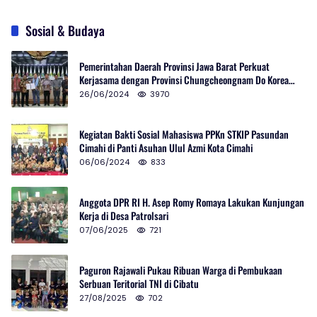
Sosial & Budaya
Pemerintahan Daerah Provinsi Jawa Barat Perkuat
Kerjasama dengan Provinsi Chungcheongnam Do Korea
Selatan
26/06/2024
3970
Kegiatan Bakti Sosial Mahasiswa PPKn STKIP Pasundan
Cimahi di Panti Asuhan Ulul Azmi Kota Cimahi
06/06/2024
833
Anggota DPR RI H. Asep Romy Romaya Lakukan Kunjungan
Kerja di Desa Patrolsari
07/06/2025
721
Paguron Rajawali Pukau Ribuan Warga di Pembukaan
Serbuan Teritorial TNI di Cibatu
27/08/2025
702