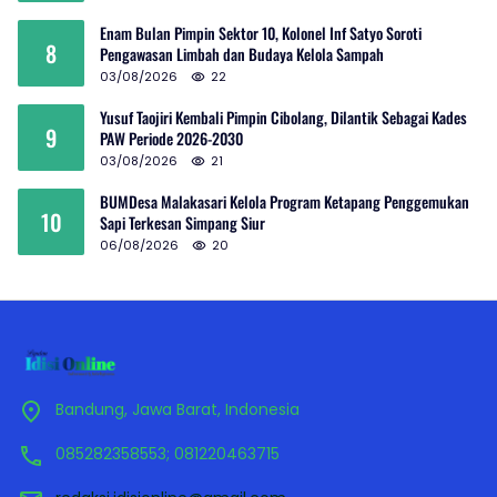
Enam Bulan Pimpin Sektor 10, Kolonel Inf Satyo Soroti
8
Pengawasan Limbah dan Budaya Kelola Sampah
03/08/2026
22
Yusuf Taojiri Kembali Pimpin Cibolang, Dilantik Sebagai Kades
9
PAW Periode 2026-2030
03/08/2026
21
BUMDesa Malakasari Kelola Program Ketapang Penggemukan
10
Sapi Terkesan Simpang Siur
06/08/2026
20
Bandung, Jawa Barat, Indonesia
085282358553; 081220463715