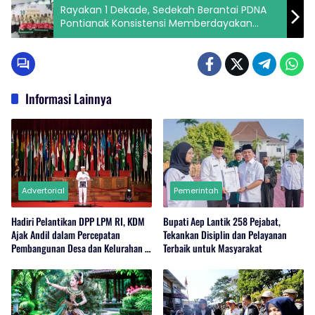
Rayakan 1 Dekade, Sedekah Berantai PDNA
Pontianak Konsistensi Memberdayakan
Dhuafa di Bulan Ramadan
Informasi Lainnya
Advertorial
Pemerintah
Hadiri Pelantikan DPP LPM RI, KDM
Bupati Aep Lantik 258 Pejabat,
Ajak Andil dalam Percepatan
Tekankan Disiplin dan Pelayanan
Pembangunan Desa dan Kelurahan di
Terbaik untuk Masyarakat
Jabar