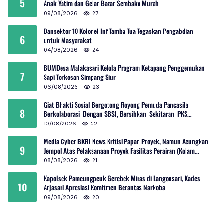
5
Anak Yatim dan Gelar Bazar Sembako Murah
09/08/2026
27
Dansektor 10 Kolonel Inf Tamba Tua Tegaskan Pengabdian
6
untuk Masyarakat
04/08/2026
24
BUMDesa Malakasari Kelola Program Ketapang Penggemukan
7
Sapi Terkesan Simpang Siur
06/08/2026
23
Giat Bhakti Sosial Bergotong Royong Pemuda Pancasila
8
Berkolaborasi Dengan SBSI, Bersihkan Sekitaran PKS
Rambutan Dan Jalan Umum
10/08/2026
22
Media Cyber BKRI News Kritisi Papan Proyek, Namun Acungkan
9
Jempol Atas Pelaksanaan Proyek Fasilitas Perairan (Kolam
Labuh) PP Jayanti
08/08/2026
21
Kapolsek Pameungpeuk Gerebek Miras di Langonsari, Kades
10
Arjasari Apresiasi Komitmen Berantas Narkoba
09/08/2026
20