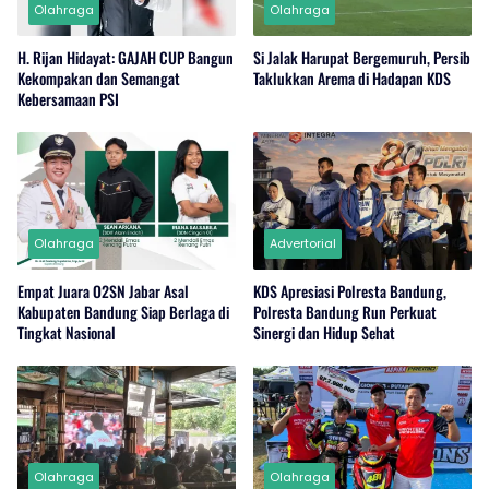
Olahraga
Olahraga
H. Rijan Hidayat: GAJAH CUP Bangun
Si Jalak Harupat Bergemuruh, Persib
Kekompakan dan Semangat
Taklukkan Arema di Hadapan KDS
Kebersamaan PSI
Olahraga
Advertorial
Empat Juara O2SN Jabar Asal
KDS Apresiasi Polresta Bandung,
Kabupaten Bandung Siap Berlaga di
Polresta Bandung Run Perkuat
Tingkat Nasional
Sinergi dan Hidup Sehat
Olahraga
Olahraga