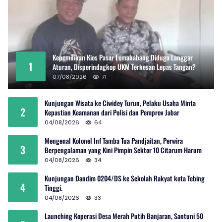
Kepemilikan Kios Pasar Lemahabang Diduga Langgar
1
Aturan, Disperindagkop UKM Terkesan Lepas Tangan?
07/08/2026
71
Kunjungan Wisata ke Ciwidey Turun, Pelaku Usaha Minta
2
Kepastian Keamanan dari Polisi dan Pemprov Jabar
04/08/2026
64
Mengenal Kolonel Inf Tamba Tua Pandjaitan, Perwira
3
Berpengalaman yang Kini Pimpin Sektor 10 Citarum Harum
04/08/2026
34
Kunjungan Dandim 0204/DS ke Sekolah Rakyat kota Tebing
4
Tinggi.
04/08/2026
33
Launching Koperasi Desa Merah Putih Banjaran, Santuni 50