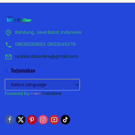
Bandung, Jawa Barat, Indonesia
085282358553; 081220463715
redaksi.idisionline@gmail.com
Terjemahan
Powered by
Translate