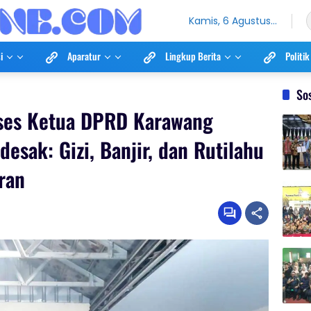
Kamis, 6 Agustus
2026
i
Aparatur
Lingkup Berita
Politik
So
eses Ketua DPRD Karawang
esak: Gizi, Banjir, dan Rutilahu
ran