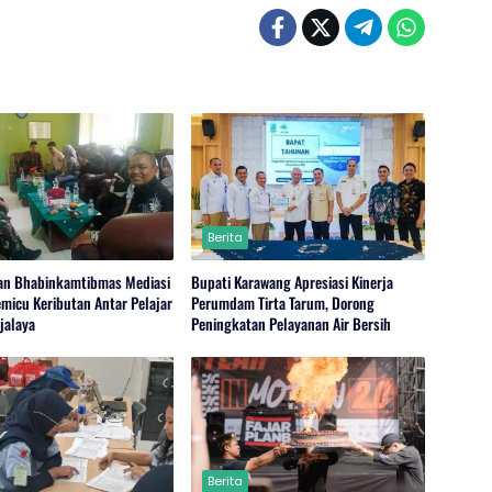
Berita
an Bhabinkamtibmas Mediasi
Bupati Karawang Apresiasi Kinerja
micu Keributan Antar Pelajar
Perumdam Tirta Tarum, Dorong
jalaya
Peningkatan Pelayanan Air Bersih
Berita