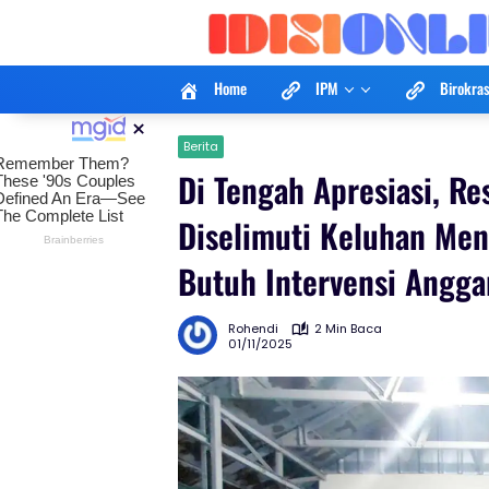
Langsung
ke
konten
Home
IPM
Birokras
×
Berita
Di Tengah Apresiasi, R
Diselimuti Keluhan Mend
Butuh Intervensi Angga
Rohendi
2 Min Baca
01/11/2025