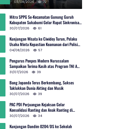
Rp600 Juta
03/08/2026
72
Mitra SPPG Se-Kecamatan Gunung Guruh
Kabupaten Sukabumi Gelar Rapat Sinkronisasi
Pemetaan Penerima Manfaat MBG
30/07/2026
61
Kunjungan Wisata ke Ciwidey Turun, Pelaku
Usaha Minta Kepastian Keamanan dari Polisi
dan Pemprov Jabar
04/08/2026
57
Pengurus Ponpes Modern Nurussalam
Sampaikan Terima Kasih atas Program TNI AD
Manunggal Air
31/07/2026
39
Bang Jopanda Terus Berkembang, Sukses
Taklukkan Dunia Akting dan Musik
30/07/2026
39
PAC PDI Perjuangan Kejaksan Gelar
Konsolidasi Ranting dan Anak Ranting di
Kebon Baru
30/07/2026
34
Kunjungan Dandim 0204/DS ke Sekolah