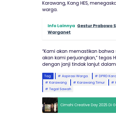
Karawang, Kang HES, menegask
warga.
Info Lainnya
Gestur Prabowo Sa
Warganet
“Kami akan memastikan bahwa se
akan kami perjuangkan,” tegas 
dengan janji tindak lanjut dalam
Tag:
Aspirasi Warga.
DPRD Kar
Karawang
Karawang Timur
Tegal Sawah
Cimahi Creative Day 2025 Di 