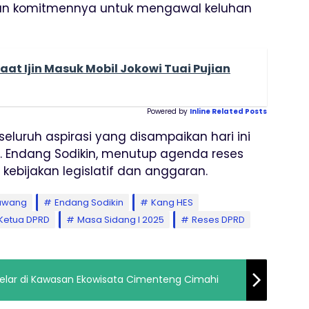
an komitmennya untuk mengawal keluhan
at Ijin Masuk Mobil Jokowi Tuai Pujian
Powered by
Inline Related Posts
luruh aspirasi yang disampaikan hari ini
H. Endang Sodikin, menutup agenda reses
 kebijakan legislatif dan anggaran.
awang
Endang Sodikin
Kang HES
Ketua DPRD
Masa Sidang I 2025
Reses DPRD
Gelar di Kawasan Ekowisata Cimenteng Cimahi