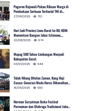
Paguron Rajawali Pukau Ribuan Warga di
Pembukaan Serbuan Teritorial TNI di
Cibatu
27/08/2025
701
Hari Jadi Provinsi Jawa Barat ke 80, KDM:
Momentum Bangun Jabar Istimewa,
Lembur di Urus Kota Ditata
20/08/2025
674
Mapag 500 Tahun Limbangan Menjadi
Kabupaten Garut
03/01/2025
644
Tidak Hilang Ditelan Zaman, Kang Haji
Cucun: Generasi Muda Harus Dikenalkan
Pencak Silat
16/09/2025
593
Herman Suryatman Buka Festival
Permainan dan Olahraga Tradisional Jabar