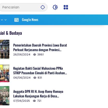
Google News
sial & Budaya
Pemerintahan Daerah Provinsi Jawa Barat
Perkuat Kerjasama dengan Provinsi
Chungcheongnam Do Korea Selatan
26/06/2024
3861
Kegiatan Bakti Sosial Mahasiswa PPKn
STKIP Pasundan Cimahi di Panti Asuhan
Ulul Azmi Kota Cimahi
06/06/2024
831
Anggota DPR RI H. Asep Romy Romaya
Lakukan Kunjungan Kerja di Desa
Patrolsari
07/06/2025
721