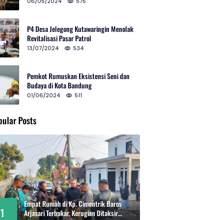
2024 di Gedung Teater Tertutup
06/05/2024
575
P4 Desa Jelegong Kutawaringin Menolak
Revitalisasi Pasar Patrol
13/07/2024
534
Pemkot Rumuskan Eksistensi Seni dan
Budaya di Kota Bandung
01/06/2024
511
pular Posts
Empat Rumah di Kp. Cimentrik Baros
1
Arjasari Terbakar, Kerugian Ditaksir