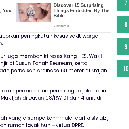
7
8
elaporkan peningkatan kasus sakit warga
m.
9
ur juga membanjiri reses Kang HES, Wakil
ir di Dusun Tanah Beureum, serta
10
an perbaikan drainase 60 meter di Krajan
arakan permohonan penerangan jalan dan
 Mak Ijah di Dusun 03/RW 01 dan 4 unit di
 yang disampaikan—mulai dari krisis gizi,
han rumah layak huni—Ketua DPRD