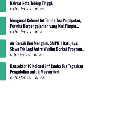
Rakyat kota Tebing Tinggi.
04/08/2026
32
Mengenal Kolonel Inf Tamba Tua Pandjaitan,
Perwira Berpengalaman yang Kini Pimpin
Sektor 10 Citarum Harum
04/08/2026
31
Air Bersih Kini Mengalir, SMPN 1 Batujaya:
Siswa Tak Lagi Antre Wudhu Berkat Program
TNI AD
01/08/2026
30
Dansektor 10 Kolonel Inf Tamba Tua Tegaskan
Pengabdian untuk Masyarakat
04/08/2026
23