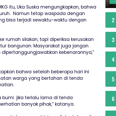
 BMKG itu, Uka Suska mengungkapkan, bahwa
luruh. Namun tetap waspada dengan
2
ng bisa terjadi sewaktu-waktu dengan
3
e rumah silakan, tapi diperiksa kerusakan
tur bangunan. Masyarakat juga jangan
sa dipertanggungjawabkan kebenarannya,”
4
kapkan bahwa setelah beberapa hari ini
hatan warga yang bertahan di tenda
5
atian.
umi jika terlalu lama di tenda
6
perhatian banyak pihak,” katanya.