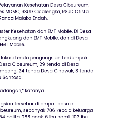
s Pelayanan Kesehatan Desa Cibeureum,
es MDMC, RSUD Cicalengka, RSUD Otista,
Ranca Malaka Endah.
aster Kesehatan dan EMT Mobile. Di Desa
angkuang dan EMT Mobile, dan di Desa
EMT Mobile.
5 lokasi tenda pengungsian terdampak
 Desa Cibeureum, 29 tenda di Desa
embang, 24 tenda Desa Cihawuk, 3 tenda
a Santosa.
cadangan,” katanya
ngsian tersebar di empat desa di
ibeureum, sebanyak 706 kepala keluarga
264 balita, 288 anak, 6 ibu hamil, 103 ibu