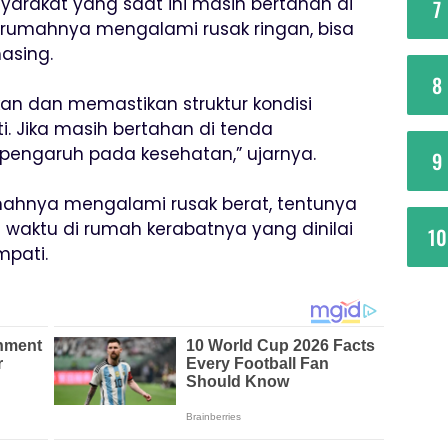
arakat yang saat ini masih bertahan di
7
 rumahnya mengalami rusak ringan, bisa
asing.
8
n dan memastikan struktur kondisi
 Jika masih bertahan di tenda
pengaruh pada kesehatan,” ujarnya.
9
mahnya mengalami rusak berat, tentunya
waktu di rumah kerabatnya yang dinilai
10
mpati.