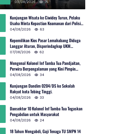
Rp600 Juta
03/08/2026
75
Kunjungan Wisata ke Ciwidey Turun, Pelaku
Usaha Minta Kepastian Keamanan dari Polisi
dan Pemprov Jabar
04/08/2026
63
Kepemilikan Kios Pasar Lemahabang Diduga
Langgar Aturan, Disperindagkop UKM
Terkesan Lepas Tangan?
07/08/2026
62
Mengenal Kolonel Inf Tamba Tua Pandjaitan,
Perwira Berpengalaman yang Kini Pimpin
Sektor 10 Citarum Harum
04/08/2026
34
Kunjungan Dandim 0204/DS ke Sekolah
Rakyat kota Tebing Tinggi.
04/08/2026
33
Dansektor 10 Kolonel Inf Tamba Tua Tegaskan
Pengabdian untuk Masyarakat
04/08/2026
24
18 Tahun Mengabdi, Gaji Tenaga TU SMPN 14