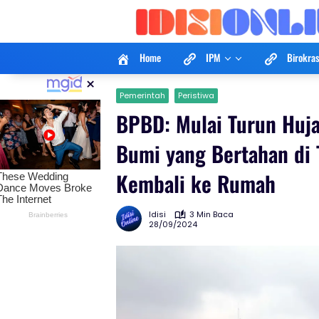
Langsung
ke
konten
Home
IPM
Birokras
×
Pemerintah
Peristiwa
BPBD: Mulai Turun Huj
Bumi yang Bertahan di 
Kembali ke Rumah
Idisi
3 Min Baca
28/09/2024