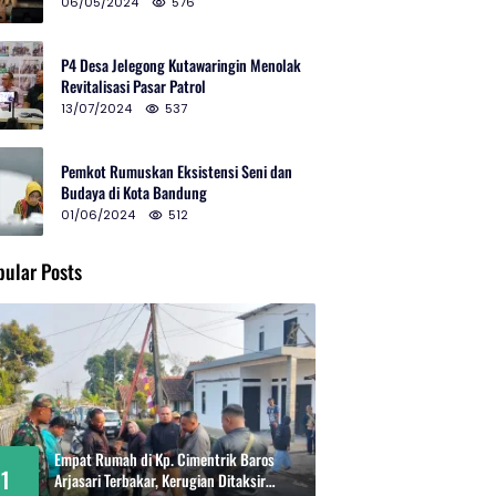
2024 di Gedung Teater Tertutup
06/05/2024
576
P4 Desa Jelegong Kutawaringin Menolak
Revitalisasi Pasar Patrol
13/07/2024
537
Pemkot Rumuskan Eksistensi Seni dan
Budaya di Kota Bandung
01/06/2024
512
pular Posts
Empat Rumah di Kp. Cimentrik Baros
1
Arjasari Terbakar, Kerugian Ditaksir