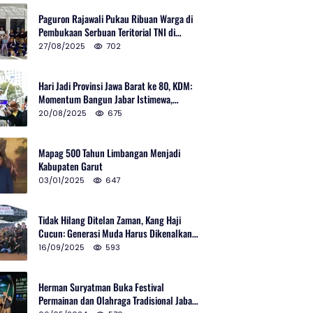
Paguron Rajawali Pukau Ribuan Warga di
Pembukaan Serbuan Teritorial TNI di
Cibatu
27/08/2025
702
Hari Jadi Provinsi Jawa Barat ke 80, KDM:
Momentum Bangun Jabar Istimewa,
Lembur di Urus Kota Ditata
20/08/2025
675
Mapag 500 Tahun Limbangan Menjadi
Kabupaten Garut
03/01/2025
647
Tidak Hilang Ditelan Zaman, Kang Haji
Cucun: Generasi Muda Harus Dikenalkan
Pencak Silat
16/09/2025
593
Herman Suryatman Buka Festival
Permainan dan Olahraga Tradisional Jabar