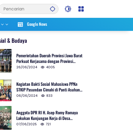
Google News
sial & Budaya
Pemerintahan Daerah Provinsi Jawa Barat
Perkuat Kerjasama dengan Provinsi
Chungcheongnam Do Korea Selatan
26/06/2024
4005
Kegiatan Bakti Sosial Mahasiswa PPKn
STKIP Pasundan Cimahi di Panti Asuhan
Ulul Azmi Kota Cimahi
06/06/2024
833
Anggota DPR RI H. Asep Romy Romaya
Lakukan Kunjungan Kerja di Desa
Patrolsari
07/06/2025
721