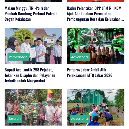
Malam Minggu, TNI-Polri dan
Hadiri Pelantikan DPP LPM RI, KDM
Pemkab Bandung Perkuat Patroli
Ajak Andil dalam Percepatan
Cegah Kejahatan
Pembangunan Desa dan Kelurahan di
Jabar
Pemerintah
Advertorial
Bupati Aep Lantik 258 Pejabat,
Pemprov Jabar Ambil Alih
Tekankan Disiplin dan Pelayanan
Pelaksanaan MTQ Jabar 2026
Terbaik untuk Masyarakat
Daerah
Advertorial