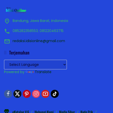
Bandung, Jawa Barat, Indonesia
085282358553; 081220463715
redaksi.idisionline@gmail.com
Terjemahan
Powered by
Translate
eKatalog V.6
Hubungi Kami
Media Siber
Kode Etik