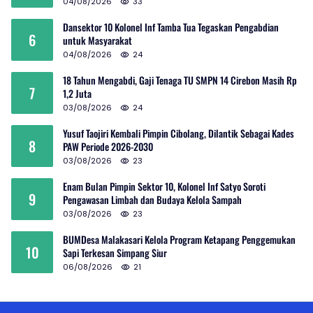
04/08/2026
33
Dansektor 10 Kolonel Inf Tamba Tua Tegaskan Pengabdian
6
untuk Masyarakat
04/08/2026
24
18 Tahun Mengabdi, Gaji Tenaga TU SMPN 14 Cirebon Masih Rp
7
1,2 Juta
03/08/2026
24
Yusuf Taojiri Kembali Pimpin Cibolang, Dilantik Sebagai Kades
8
PAW Periode 2026-2030
03/08/2026
23
Enam Bulan Pimpin Sektor 10, Kolonel Inf Satyo Soroti
9
Pengawasan Limbah dan Budaya Kelola Sampah
03/08/2026
23
BUMDesa Malakasari Kelola Program Ketapang Penggemukan
10
Sapi Terkesan Simpang Siur
06/08/2026
21