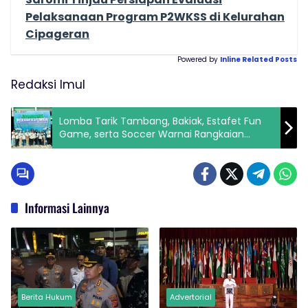
Pelaksanaan Program P2WKSS di Kelurahan
Cipageran
Powered by
Inline Related Posts
Redaksi Imul
Lomba Tarik Tambang, Bakiak, Estafet Fun
Game, serta Soccer Warnai Rangkaian
Kegiatan Jambore Perangkat Desa
Informasi Lainnya
Berita Hukum
Advertorial