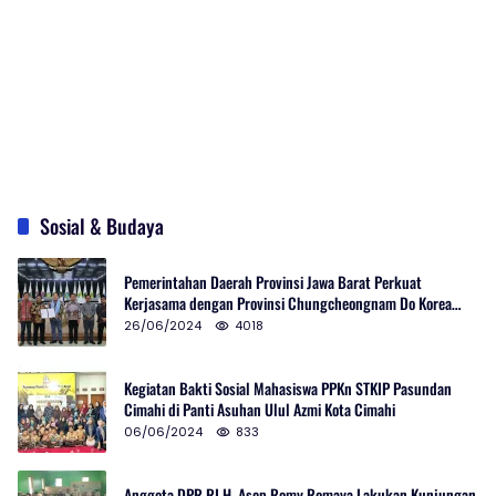
Sosial & Budaya
Pemerintahan Daerah Provinsi Jawa Barat Perkuat
Kerjasama dengan Provinsi Chungcheongnam Do Korea
Selatan
26/06/2024
4018
Kegiatan Bakti Sosial Mahasiswa PPKn STKIP Pasundan
Cimahi di Panti Asuhan Ulul Azmi Kota Cimahi
06/06/2024
833
Anggota DPR RI H. Asep Romy Romaya Lakukan Kunjungan