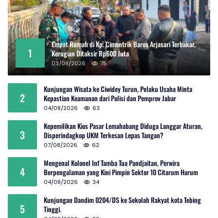
Empat Rumah di Kp. Cimentrik Baros Arjasari Terbakar,
1
Kerugian Ditaksir Rp600 Juta
03/08/2026
75
Kunjungan Wisata ke Ciwidey Turun, Pelaku Usaha Minta
2
Kepastian Keamanan dari Polisi dan Pemprov Jabar
04/08/2026
63
Kepemilikan Kios Pasar Lemahabang Diduga Langgar Aturan,
3
Disperindagkop UKM Terkesan Lepas Tangan?
07/08/2026
62
Mengenal Kolonel Inf Tamba Tua Pandjaitan, Perwira
4
Berpengalaman yang Kini Pimpin Sektor 10 Citarum Harum
04/08/2026
34
Kunjungan Dandim 0204/DS ke Sekolah Rakyat kota Tebing
5
Tinggi.