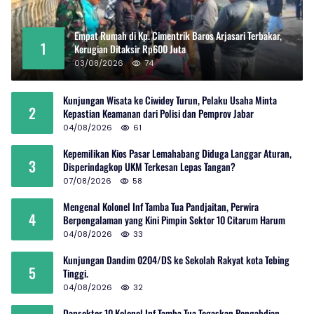
Empat Rumah di Kp. Cimentrik Baros Arjasari Terbakar,
1
Kerugian Ditaksir Rp600 Juta
03/08/2026
74
Kunjungan Wisata ke Ciwidey Turun, Pelaku Usaha Minta
2
Kepastian Keamanan dari Polisi dan Pemprov Jabar
04/08/2026
61
Kepemilikan Kios Pasar Lemahabang Diduga Langgar Aturan,
3
Disperindagkop UKM Terkesan Lepas Tangan?
07/08/2026
58
Mengenal Kolonel Inf Tamba Tua Pandjaitan, Perwira
4
Berpengalaman yang Kini Pimpin Sektor 10 Citarum Harum
04/08/2026
33
Kunjungan Dandim 0204/DS ke Sekolah Rakyat kota Tebing
5
Tinggi.
04/08/2026
32
Dansektor 10 Kolonel Inf Tamba Tua Tegaskan Pengabdian