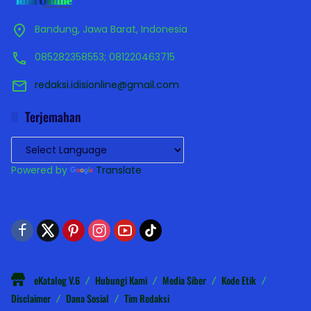
Bandung, Jawa Barat, Indonesia
085282358553; 081220463715
redaksi.idisionline@gmail.com
Terjemahan
Powered by
Translate
eKatalog V.6
Hubungi Kami
Media Siber
Kode Etik
Disclaimer
Dana Sosial
Tim Redaksi