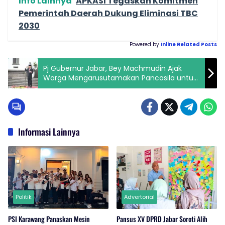
Info Lainnya
APKASI Tegaskan Komitmen
Pemerintah Daerah Dukung Eliminasi TBC
2030
Powered by
Inline Related Posts
Pj Gubernur Jabar, Bey Machmudin Ajak
Warga Mengarusutamakan Pancasila untuk
Jawab Tantangan
Informasi Lainnya
Politik
Advertorial
PSI Karawang Panaskan Mesin
Pansus XV DPRD Jabar Soroti Alih