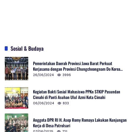
Sosial & Budaya
Pemerintahan Daerah Provinsi Jawa Barat Perkuat
Kerjasama dengan Provinsi Chungcheongnam Do Korea
Selatan
26/06/2024
3996
Kegiatan Bakti Sosial Mahasiswa PPKn STKIP Pasundan
Cimahi di Panti Asuhan Ulul Azmi Kota Cimahi
06/06/2024
833
Anggota DPR RI H. Asep Romy Romaya Lakukan Kunjungan
Kerja di Desa Patrolsari
07/06/2025
721