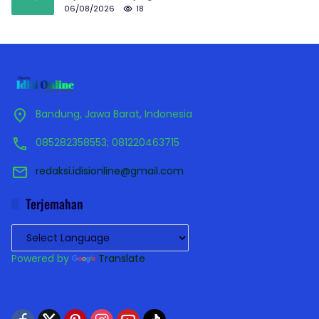
06/08/2026
18
Bandung, Jawa Barat, Indonesia
085282358553; 081220463715
redaksi.idisionline@gmail.com
Terjemahan
Powered by
Translate