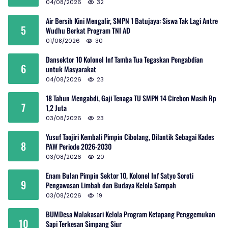
04/08/2026
32
Air Bersih Kini Mengalir, SMPN 1 Batujaya: Siswa Tak Lagi Antre
5
Wudhu Berkat Program TNI AD
01/08/2026
30
Dansektor 10 Kolonel Inf Tamba Tua Tegaskan Pengabdian
6
untuk Masyarakat
04/08/2026
23
18 Tahun Mengabdi, Gaji Tenaga TU SMPN 14 Cirebon Masih Rp
7
1,2 Juta
03/08/2026
23
Yusuf Taojiri Kembali Pimpin Cibolang, Dilantik Sebagai Kades
8
PAW Periode 2026-2030
03/08/2026
20
Enam Bulan Pimpin Sektor 10, Kolonel Inf Satyo Soroti
9
Pengawasan Limbah dan Budaya Kelola Sampah
03/08/2026
19
BUMDesa Malakasari Kelola Program Ketapang Penggemukan
10
Sapi Terkesan Simpang Siur