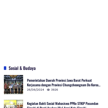
Sosial & Budaya
Pemerintahan Daerah Provinsi Jawa Barat Perkuat
Kerjasama dengan Provinsi Chungcheongnam Do Korea
Selatan
26/06/2024
3926
Kegiatan Bakti Sosial Mahasiswa PPKn STKIP Pasundan
Cimahi di Panti Asuhan Ulul Azmi Kota Cimahi