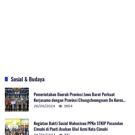
Sosial & Budaya
Pemerintahan Daerah Provinsi Jawa Barat Perkuat
Kerjasama dengan Provinsi Chungcheongnam Do Korea
Selatan
26/06/2024
3854
Kegiatan Bakti Sosial Mahasiswa PPKn STKIP Pasundan
Cimahi di Panti Asuhan Ulul Azmi Kota Cimahi
06/06/2024
831