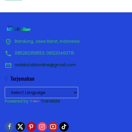
Bandung, Jawa Barat, Indonesia
085282358553; 081220463715
redaksi.idisionline@gmail.com
Terjemahan
Powered by
Translate