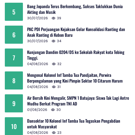
Bang Jopanda Terus Berkembang, Sukses Taklukkan Dunia
5
Akting dan Musik
30/07/2026
39
PAC PDI Perjuangan Kejaksan Gelar Konsolidasi Ranting dan
6
Anak Ranting di Kebon Baru
30/07/2026
34
Kunjungan Dandim 0204/DS ke Sekolah Rakyat kota Tebing
7
Tinggi.
04/08/2026
32
Mengenal Kolonel Inf Tamba Tua Pandjaitan, Perwira
8
Berpengalaman yang Kini Pimpin Sektor 10 Citarum Harum
04/08/2026
31
Air Bersih Kini Mengalir, SMPN 1 Batujaya: Siswa Tak Lagi Antre
9
Wudhu Berkat Program TNI AD
01/08/2026
30
Dansektor 10 Kolonel Inf Tamba Tua Tegaskan Pengabdian
10
untuk Masyarakat
04/08/2026
23