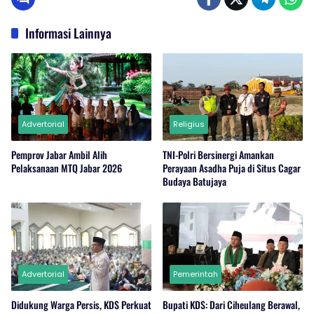
Informasi Lainnya
Advertorial
Religius
Pemprov Jabar Ambil Alih
TNI-Polri Bersinergi Amankan
Pelaksanaan MTQ Jabar 2026
Perayaan Asadha Puja di Situs Cagar
Budaya Batujaya
Advertorial
Pemerintah
Didukung Warga Persis, KDS Perkuat
Bupati KDS: Dari Ciheulang Berawal,