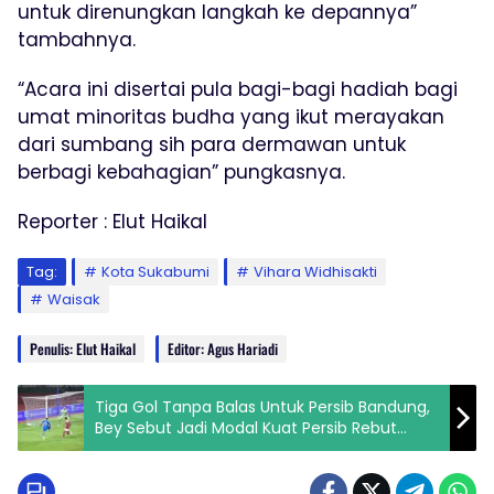
untuk direnungkan langkah ke depannya”
tambahnya.
“Acara ini disertai pula bagi-bagi hadiah bagi
umat minoritas budha yang ikut merayakan
dari sumbang sih para dermawan untuk
berbagi kebahagian” pungkasnya.
Reporter : Elut Haikal
Tag:
Kota Sukabumi
Vihara Widhisakti
Waisak
Penulis: Elut Haikal
Editor: Agus Hariadi
Tiga Gol Tanpa Balas Untuk Persib Bandung,
Bey Sebut Jadi Modal Kuat Persib Rebut
Juara