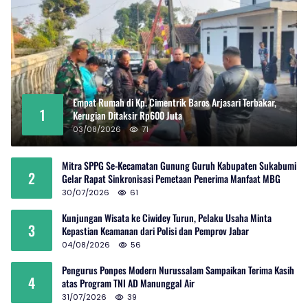
Empat Rumah di Kp. Cimentrik Baros Arjasari Terbakar,
1
Kerugian Ditaksir Rp600 Juta
03/08/2026
71
Mitra SPPG Se-Kecamatan Gunung Guruh Kabupaten Sukabumi
2
Gelar Rapat Sinkronisasi Pemetaan Penerima Manfaat MBG
30/07/2026
61
Kunjungan Wisata ke Ciwidey Turun, Pelaku Usaha Minta
3
Kepastian Keamanan dari Polisi dan Pemprov Jabar
04/08/2026
56
Pengurus Ponpes Modern Nurussalam Sampaikan Terima Kasih
4
atas Program TNI AD Manunggal Air
31/07/2026
39