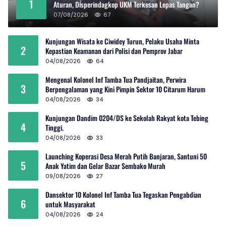
1
Aturan, Disperindagkop UKM Terkesan Lepas Tangan?
07/08/2026
67
Kunjungan Wisata ke Ciwidey Turun, Pelaku Usaha Minta
2
Kepastian Keamanan dari Polisi dan Pemprov Jabar
04/08/2026
64
Mengenal Kolonel Inf Tamba Tua Pandjaitan, Perwira
3
Berpengalaman yang Kini Pimpin Sektor 10 Citarum Harum
04/08/2026
34
Kunjungan Dandim 0204/DS ke Sekolah Rakyat kota Tebing
4
Tinggi.
04/08/2026
33
Launching Koperasi Desa Merah Putih Banjaran, Santuni 50
5
Anak Yatim dan Gelar Bazar Sembako Murah
09/08/2026
27
Dansektor 10 Kolonel Inf Tamba Tua Tegaskan Pengabdian
6
untuk Masyarakat
04/08/2026
24