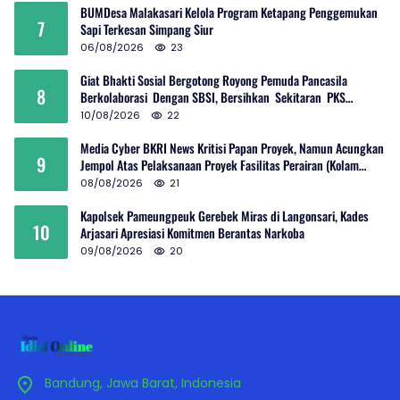
BUMDesa Malakasari Kelola Program Ketapang Penggemukan
7
Sapi Terkesan Simpang Siur
06/08/2026
23
Giat Bhakti Sosial Bergotong Royong Pemuda Pancasila
8
Berkolaborasi Dengan SBSI, Bersihkan Sekitaran PKS
Rambutan Dan Jalan Umum
10/08/2026
22
Media Cyber BKRI News Kritisi Papan Proyek, Namun Acungkan
9
Jempol Atas Pelaksanaan Proyek Fasilitas Perairan (Kolam
Labuh) PP Jayanti
08/08/2026
21
Kapolsek Pameungpeuk Gerebek Miras di Langonsari, Kades
10
Arjasari Apresiasi Komitmen Berantas Narkoba
09/08/2026
20
Bandung, Jawa Barat, Indonesia