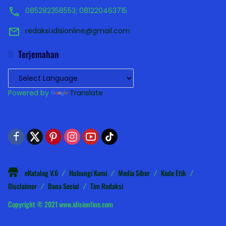
085282358553; 081220463715
redaksi.idisionline@gmail.com
Terjemahan
Powered by
Translate
eKatalog V.6
Hubungi Kami
Media Siber
Kode Etik
Disclaimer
Dana Sosial
Tim Redaksi
Copyright © 2021 www.idisionline.com