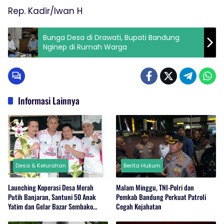
Rep. Kadir/Iwan H
Bunga Desa di Drawati, Bupati Bandung
Nginep di Rumah Warga
Informasi Lainnya
Desa & Kelurahan
Berita Hukum
Launching Koperasi Desa Merah
Malam Minggu, TNI-Polri dan
Putih Banjaran, Santuni 50 Anak
Pemkab Bandung Perkuat Patroli
Yatim dan Gelar Bazar Sembako
Cegah Kejahatan
Murah