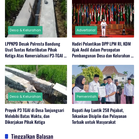
Desa & Kelurahan
Advertorial
LPPKPD Desak Polresta Bandung
Hadiri Pelantikan DPP LPM RI, KDM
Usut Tuntas Keterlibatan Pihak
Ajak Andil dalam Percepatan
Ketiga Atas Komersialisasi P3-TGAI di
Pembangunan Desa dan Kelurahan di
Desa Tanjungsari
Jabar
Desa & Kelurahan
Pemerintah
Proyek P3 TGAI di Desa Tanjungsari
Bupati Aep Lantik 258 Pejabat,
Melebihi Batas Waktu, dan
Tekankan Disiplin dan Pelayanan
Dikerjakan Pihak Ketiga
Terbaik untuk Masyarakat
Tinggalkan Balasan