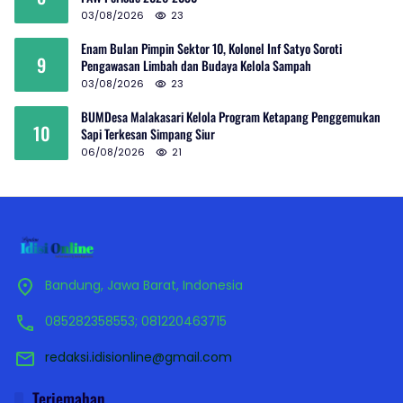
03/08/2026
23
Enam Bulan Pimpin Sektor 10, Kolonel Inf Satyo Soroti
9
Pengawasan Limbah dan Budaya Kelola Sampah
03/08/2026
23
BUMDesa Malakasari Kelola Program Ketapang Penggemukan
10
Sapi Terkesan Simpang Siur
06/08/2026
21
Bandung, Jawa Barat, Indonesia
085282358553; 081220463715
redaksi.idisionline@gmail.com
Terjemahan