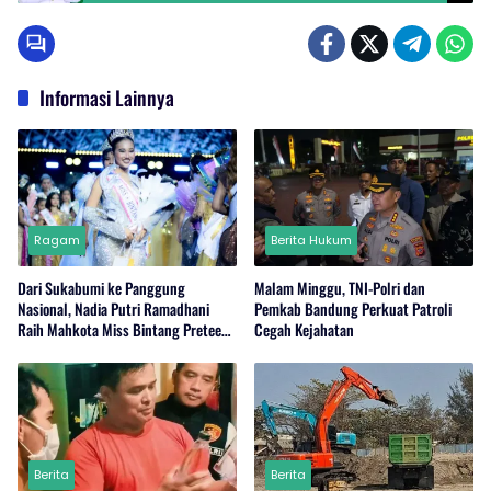
Gelar Rakernas Tak Libatkan DPC Resmi
Informasi Lainnya
Ragam
Berita Hukum
Dari Sukabumi ke Panggung
Malam Minggu, TNI-Polri dan
Nasional, Nadia Putri Ramadhani
Pemkab Bandung Perkuat Patroli
Raih Mahkota Miss Bintang Preteen
Cegah Kejahatan
Indonesia 2026
Berita
Berita