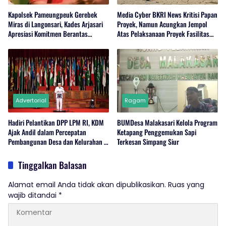
Kapolsek Pameungpeuk Gerebek
Media Cyber BKRI News Kritisi Papan
Miras di Langonsari, Kades Arjasari
Proyek, Namun Acungkan Jempol
Apresiasi Komitmen Berantas
Atas Pelaksanaan Proyek Fasilitas
Narkoba
Perairan (Kolam Labuh) PP Jayanti
Advertorial
Ragam
Hadiri Pelantikan DPP LPM RI, KDM
BUMDesa Malakasari Kelola Program
Ajak Andil dalam Percepatan
Ketapang Penggemukan Sapi
Pembangunan Desa dan Kelurahan di
Terkesan Simpang Siur
Jabar
Tinggalkan Balasan
Alamat email Anda tidak akan dipublikasikan.
Ruas yang
wajib ditandai
*