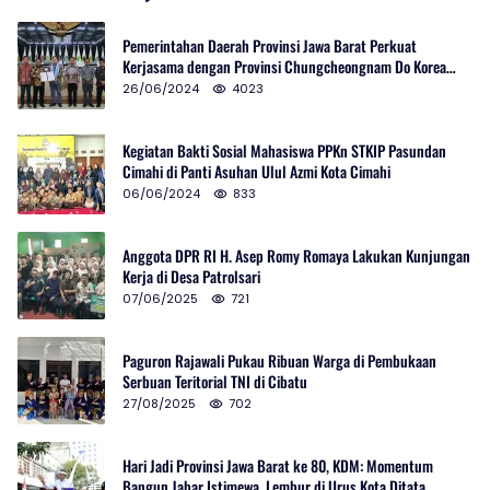
Pemerintahan Daerah Provinsi Jawa Barat Perkuat
Kerjasama dengan Provinsi Chungcheongnam Do Korea
Selatan
26/06/2024
4023
Kegiatan Bakti Sosial Mahasiswa PPKn STKIP Pasundan
Cimahi di Panti Asuhan Ulul Azmi Kota Cimahi
06/06/2024
833
Anggota DPR RI H. Asep Romy Romaya Lakukan Kunjungan
Kerja di Desa Patrolsari
07/06/2025
721
Paguron Rajawali Pukau Ribuan Warga di Pembukaan
Serbuan Teritorial TNI di Cibatu
27/08/2025
702
Hari Jadi Provinsi Jawa Barat ke 80, KDM: Momentum
Bangun Jabar Istimewa, Lembur di Urus Kota Ditata