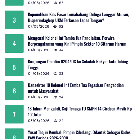
04/08/2026
63
Kepemilikan Kios Pasar Lemahabang Diduga Langgar Aturan,
3
Disperindagkop UKM Terkesan Lepas Tangan?
07/08/2026
62
Mengenal Kolonel Inf Tamba Tua Pandjaitan, Perwira
4
Berpengalaman yang Kini Pimpin Sektor 10 Citarum Harum
04/08/2026
34
Kunjungan Dandim 0204/DS ke Sekolah Rakyat kota Tebing
5
Tinggi.
04/08/2026
33
Dansektor 10 Kolonel Inf Tamba Tua Tegaskan Pengabdian
6
untuk Masyarakat
04/08/2026
24
18 Tahun Mengabdi, Gaji Tenaga TU SMPN 14 Cirebon Masih Rp
7
1,2 Juta
03/08/2026
24
Yusuf Taojiri Kembali Pimpin Cibolang, Dilantik Sebagai Kades
8
PAW Periode 2026-2030