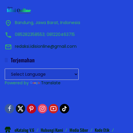
Bandung, Jawa Barat, Indonesia
085282358553; 081220463715
redaksi.idisionline@gmail.com
Terjemahan
Powered by
Translate
eKatalog V.6
Hubungi Kami
Media Siber
Kode Etik