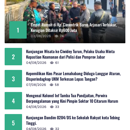
Empat Rumah di Kp. Cimentrik Baros Arjasari Terbakar,
1
Kerugian Ditaksir Rp600 Juta
03/08/2026
74
Kunjungan Wisata ke Ciwidey Turun, Pelaku Usaha Minta
2
Kepastian Keamanan dari Polisi dan Pemprov Jabar
04/08/2026
61
Kepemilikan Kios Pasar Lemahabang Diduga Langgar Aturan,
3
Disperindagkop UKM Terkesan Lepas Tangan?
07/08/2026
58
Mengenal Kolonel Inf Tamba Tua Pandjaitan, Perwira
4
Berpengalaman yang Kini Pimpin Sektor 10 Citarum Harum
04/08/2026
33
Kunjungan Dandim 0204/DS ke Sekolah Rakyat kota Tebing
5
Tinggi.
04/08/2026
32