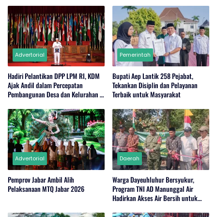
Advertorial
Pemerintah
Hadiri Pelantikan DPP LPM RI, KDM
Bupati Aep Lantik 258 Pejabat,
Ajak Andil dalam Percepatan
Tekankan Disiplin dan Pelayanan
Pembangunan Desa dan Kelurahan di
Terbaik untuk Masyarakat
Jabar
Advertorial
Daerah
Pemprov Jabar Ambil Alih
Warga Dayeuhluhur Bersyukur,
Pelaksanaan MTQ Jabar 2026
Program TNI AD Manunggal Air
Hadirkan Akses Air Bersih untuk
Masyarakat