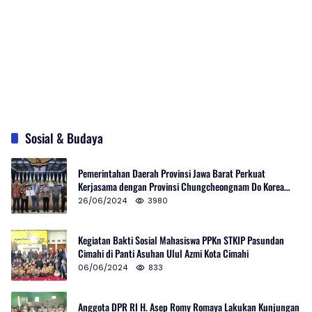
Sosial & Budaya
Pemerintahan Daerah Provinsi Jawa Barat Perkuat
Kerjasama dengan Provinsi Chungcheongnam Do Korea
Selatan
26/06/2024
3980
Kegiatan Bakti Sosial Mahasiswa PPKn STKIP Pasundan
Cimahi di Panti Asuhan Ulul Azmi Kota Cimahi
06/06/2024
833
Anggota DPR RI H. Asep Romy Romaya Lakukan Kunjungan