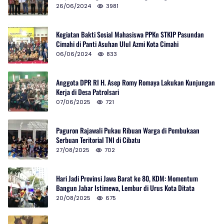
Selatan
26/06/2024
3981
Kegiatan Bakti Sosial Mahasiswa PPKn STKIP Pasundan
Cimahi di Panti Asuhan Ulul Azmi Kota Cimahi
06/06/2024
833
Anggota DPR RI H. Asep Romy Romaya Lakukan Kunjungan
Kerja di Desa Patrolsari
07/06/2025
721
Paguron Rajawali Pukau Ribuan Warga di Pembukaan
Serbuan Teritorial TNI di Cibatu
27/08/2025
702
Hari Jadi Provinsi Jawa Barat ke 80, KDM: Momentum
Bangun Jabar Istimewa, Lembur di Urus Kota Ditata
20/08/2025
675