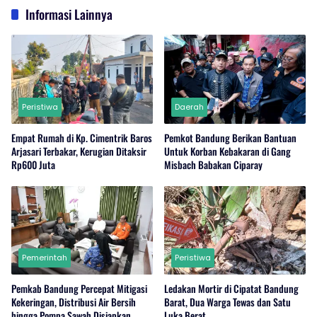
Informasi Lainnya
Peristiwa
Daerah
Empat Rumah di Kp. Cimentrik Baros
Pemkot Bandung Berikan Bantuan
Arjasari Terbakar, Kerugian Ditaksir
Untuk Korban Kebakaran di Gang
Rp600 Juta
Misbach Babakan Ciparay
Pemerintah
Peristiwa
Pemkab Bandung Percepat Mitigasi
Ledakan Mortir di Cipatat Bandung
Kekeringan, Distribusi Air Bersih
Barat, Dua Warga Tewas dan Satu
hingga Pompa Sawah Disiapkan
Luka Berat