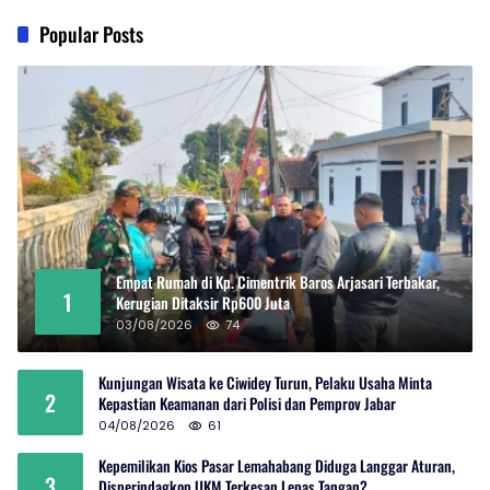
Popular Posts
Empat Rumah di Kp. Cimentrik Baros Arjasari Terbakar,
1
Kerugian Ditaksir Rp600 Juta
03/08/2026
74
Kunjungan Wisata ke Ciwidey Turun, Pelaku Usaha Minta
2
Kepastian Keamanan dari Polisi dan Pemprov Jabar
04/08/2026
61
Kepemilikan Kios Pasar Lemahabang Diduga Langgar Aturan,
3
Disperindagkop UKM Terkesan Lepas Tangan?