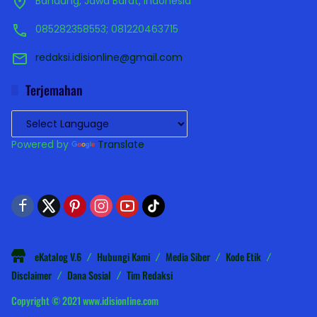
Bandung, Jawa Barat, Indonesia
085282358553; 081220463715
redaksi.idisionline@gmail.com
Terjemahan
Powered by
Translate
eKatalog V.6
Hubungi Kami
Media Siber
Kode Etik
Disclaimer
Dana Sosial
Tim Redaksi
Copyright © 2021 www.idisionline.com