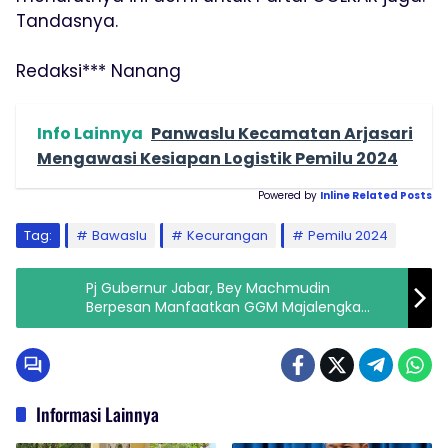
Tandasnya.
Redaksi*** Nanang
Info Lainnya
Panwaslu Kecamatan Arjasari
Mengawasi Kesiapan Logistik Pemilu 2024
Powered by
Inline Related Posts
Tag:
Bawaslu
Kecurangan
Pemilu 2024
Pj Gubernur Jabar, Bey Machmudin
Berpesan Manfaatkan GGM Majalengka
dengan Kegiatan Produktif dan Positif
Informasi Lainnya