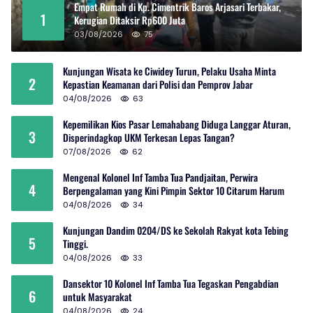
Empat Rumah di Kp. Cimentrik Baros Arjasari Terbakar,
1
Kerugian Ditaksir Rp600 Juta
03/08/2026
75
Kunjungan Wisata ke Ciwidey Turun, Pelaku Usaha Minta
2
Kepastian Keamanan dari Polisi dan Pemprov Jabar
04/08/2026
63
Kepemilikan Kios Pasar Lemahabang Diduga Langgar Aturan,
3
Disperindagkop UKM Terkesan Lepas Tangan?
07/08/2026
62
Mengenal Kolonel Inf Tamba Tua Pandjaitan, Perwira
4
Berpengalaman yang Kini Pimpin Sektor 10 Citarum Harum
04/08/2026
34
Kunjungan Dandim 0204/DS ke Sekolah Rakyat kota Tebing
5
Tinggi.
04/08/2026
33
Dansektor 10 Kolonel Inf Tamba Tua Tegaskan Pengabdian
6
untuk Masyarakat
04/08/2026
24