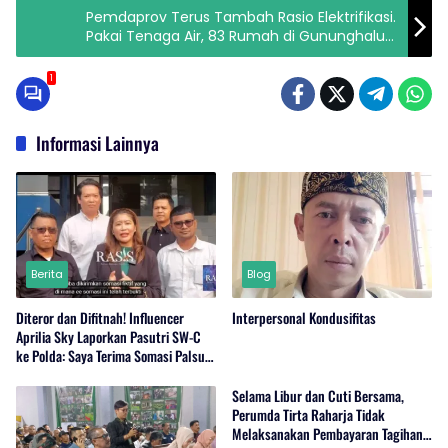
Pemdaprov Terus Tambah Rasio Elektrifikasi.
Pakai Tenaga Air, 83 Rumah di Gununghalu
Kini Teraliri Listrik
1
Informasi Lainnya
Berita
Blog
Diteror dan Difitnah! Influencer
Interpersonal Kondusifitas
Aprilia Sky Laporkan Pasutri SW-C
ke Polda: Saya Terima Somasi Palsu
Berlogo Media
Selama Libur dan Cuti Bersama,
Perumda Tirta Raharja Tidak
Melaksanakan Pembayaran Tagihan