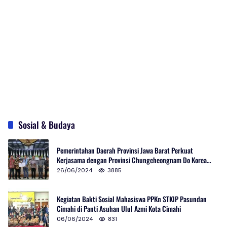
Sosial & Budaya
Pemerintahan Daerah Provinsi Jawa Barat Perkuat
Kerjasama dengan Provinsi Chungcheongnam Do Korea
Selatan
26/06/2024
3885
Kegiatan Bakti Sosial Mahasiswa PPKn STKIP Pasundan
Cimahi di Panti Asuhan Ulul Azmi Kota Cimahi
06/06/2024
831