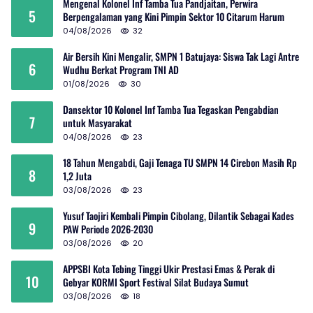
Mengenal Kolonel Inf Tamba Tua Pandjaitan, Perwira
5
Berpengalaman yang Kini Pimpin Sektor 10 Citarum Harum
04/08/2026
32
Air Bersih Kini Mengalir, SMPN 1 Batujaya: Siswa Tak Lagi Antre
6
Wudhu Berkat Program TNI AD
01/08/2026
30
Dansektor 10 Kolonel Inf Tamba Tua Tegaskan Pengabdian
7
untuk Masyarakat
04/08/2026
23
18 Tahun Mengabdi, Gaji Tenaga TU SMPN 14 Cirebon Masih Rp
8
1,2 Juta
03/08/2026
23
Yusuf Taojiri Kembali Pimpin Cibolang, Dilantik Sebagai Kades
9
PAW Periode 2026-2030
03/08/2026
20
APPSBI Kota Tebing Tinggi Ukir Prestasi Emas & Perak di
10
Gebyar KORMI Sport Festival Silat Budaya Sumut
03/08/2026
18