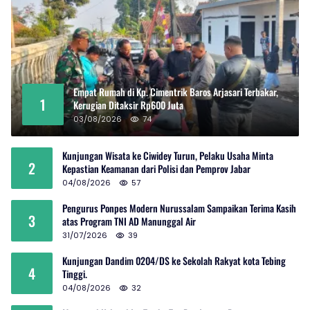
Empat Rumah di Kp. Cimentrik Baros Arjasari Terbakar,
1
Kerugian Ditaksir Rp600 Juta
03/08/2026
74
Kunjungan Wisata ke Ciwidey Turun, Pelaku Usaha Minta
2
Kepastian Keamanan dari Polisi dan Pemprov Jabar
04/08/2026
57
Pengurus Ponpes Modern Nurussalam Sampaikan Terima Kasih
3
atas Program TNI AD Manunggal Air
31/07/2026
39
Kunjungan Dandim 0204/DS ke Sekolah Rakyat kota Tebing
4
Tinggi.
04/08/2026
32