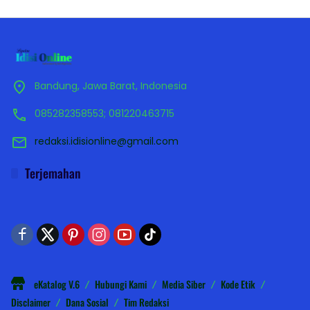
Bandung, Jawa Barat, Indonesia
085282358553; 081220463715
redaksi.idisionline@gmail.com
Terjemahan
eKatalog V.6
Hubungi Kami
Media Siber
Kode Etik
Disclaimer
Dana Sosial
Tim Redaksi