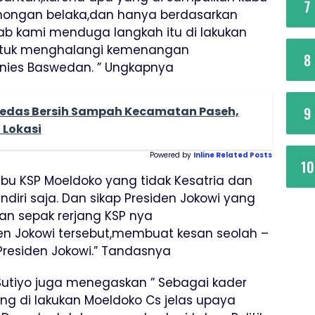
7
ohongan belaka,dan hanya berdasarkan
ebab kami menduga langkah itu di lakukan
 untuk menghalangi kemenangan
8
nies Baswedan. ” Ungkapnya
9
edas Bersih Sampah Kecamatan Paseh,
 Lokasi
Powered by
Inline Related Posts
10
bu KSP Moeldoko yang tidak Kesatria dan
endiri saja. Dan sikap Presiden Jokowi yang
n sepak rerjang KSP nya
en Jokowi tersebut,membuat kesan seolah –
 Presiden Jokowi.” Tandasnya
utiyo juga menegaskan ” Sebagai kader
g di lakukan Moeldoko Cs jelas upaya