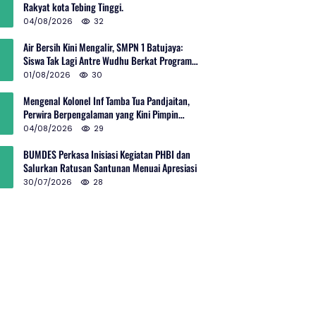
Rakyat kota Tebing Tinggi.
04/08/2026
32
Air Bersih Kini Mengalir, SMPN 1 Batujaya:
Siswa Tak Lagi Antre Wudhu Berkat Program
TNI AD
01/08/2026
30
Mengenal Kolonel Inf Tamba Tua Pandjaitan,
Perwira Berpengalaman yang Kini Pimpin
Sektor 10 Citarum Harum
04/08/2026
29
BUMDES Perkasa Inisiasi Kegiatan PHBI dan
Salurkan Ratusan Santunan Menuai Apresiasi
30/07/2026
28