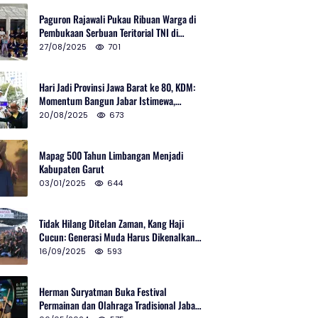
Paguron Rajawali Pukau Ribuan Warga di
Pembukaan Serbuan Teritorial TNI di
Cibatu
27/08/2025
701
Hari Jadi Provinsi Jawa Barat ke 80, KDM:
Momentum Bangun Jabar Istimewa,
Lembur di Urus Kota Ditata
20/08/2025
673
Mapag 500 Tahun Limbangan Menjadi
Kabupaten Garut
03/01/2025
644
Tidak Hilang Ditelan Zaman, Kang Haji
Cucun: Generasi Muda Harus Dikenalkan
Pencak Silat
16/09/2025
593
Herman Suryatman Buka Festival
Permainan dan Olahraga Tradisional Jabar