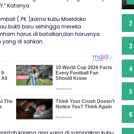
.” Katanya
mbali ( PK ),karna kubu Moeldoko
2
u bukti baru sehingga mereka
ham harus di batalkan,dan harusnya
 yang di sahkan.
3
4
5
6
antah,karena apa yang di sampaikan kubu