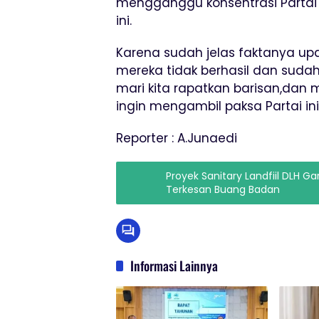
mengganggu konsentrasi Partai
ini.
Karena sudah jelas faktanya upa
mereka tidak berhasil dan sudah
mari kita rapatkan barisan,dan m
ingin mengambil paksa Partai ini
Reporter : A.Junaedi
Proyek Sanitary Landfiil DLH G
Terkesan Buang Badan
Informasi Lainnya