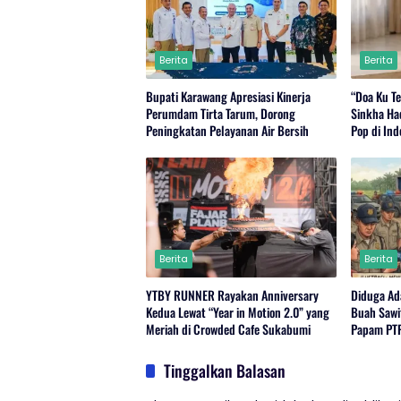
Berita
Berita
Bupati Karawang Apresiasi Kinerja
“Doa Ku Te
Perumdam Tirta Tarum, Dorong
Sinkha Ha
Peningkatan Pelayanan Air Bersih
Pop di Ind
Berita
Berita
YTBY RUNNER Rayakan Anniversary
Diduga Ad
Kedua Lewat “Year in Motion 2.0” yang
Buah Sawi
Meriah di Crowded Cafe Sukabumi
Papam PTP
Rambutan
Saat Di K
Tinggalkan Balasan