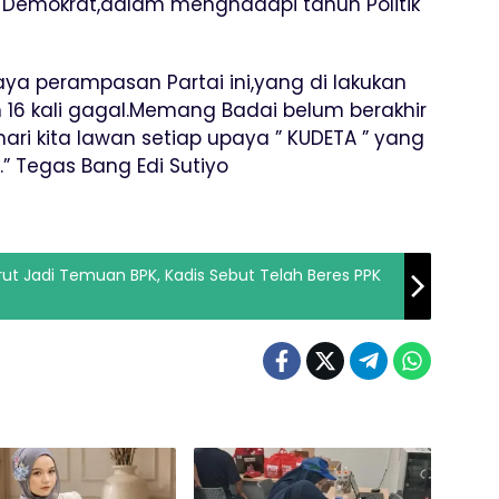
 Demokrat,dalam menghadapi tahun Politik
ya perampasan Partai ini,yang di lakukan
 16 kali gagal.Memang Badai belum berakhir
ari kita lawan setiap upaya ” KUDETA ” yang
.” Tegas Bang Edi Sutiyo
arut Jadi Temuan BPK, Kadis Sebut Telah Beres PPK