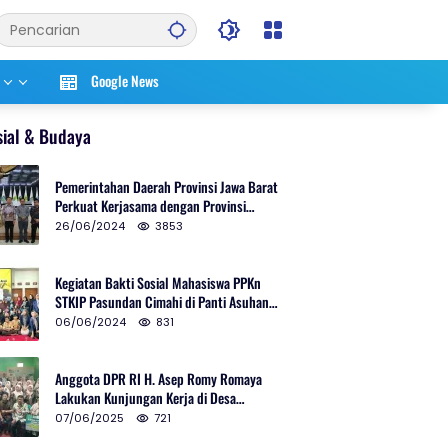
Google News
sial & Budaya
Pemerintahan Daerah Provinsi Jawa Barat
Perkuat Kerjasama dengan Provinsi
Chungcheongnam Do Korea Selatan
26/06/2024
3853
Kegiatan Bakti Sosial Mahasiswa PPKn
STKIP Pasundan Cimahi di Panti Asuhan
Ulul Azmi Kota Cimahi
06/06/2024
831
Anggota DPR RI H. Asep Romy Romaya
Lakukan Kunjungan Kerja di Desa
Patrolsari
07/06/2025
721