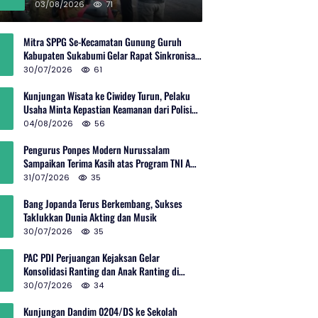
Rp600 Juta
03/08/2026
71
Mitra SPPG Se-Kecamatan Gunung Guruh
Kabupaten Sukabumi Gelar Rapat Sinkronisasi
Pemetaan Penerima Manfaat MBG
30/07/2026
61
Kunjungan Wisata ke Ciwidey Turun, Pelaku
Usaha Minta Kepastian Keamanan dari Polisi
dan Pemprov Jabar
04/08/2026
56
Pengurus Ponpes Modern Nurussalam
Sampaikan Terima Kasih atas Program TNI AD
Manunggal Air
31/07/2026
35
Bang Jopanda Terus Berkembang, Sukses
Taklukkan Dunia Akting dan Musik
30/07/2026
35
PAC PDI Perjuangan Kejaksan Gelar
Konsolidasi Ranting dan Anak Ranting di
Kebon Baru
30/07/2026
34
Kunjungan Dandim 0204/DS ke Sekolah