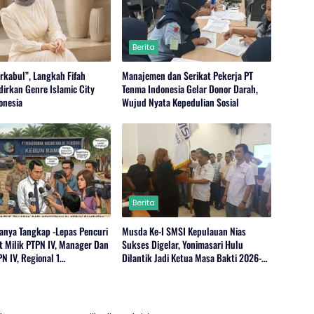
Berita
rkabul”, Langkah Fifah
Manajemen dan Serikat Pekerja PT
dirkan Genre Islamic City
Tenma Indonesia Gelar Donor Darah,
onesia
Wujud Nyata Kepedulian Sosial
Berita
anya Tangkap -Lepas Pencuri
Musda Ke-I SMSI Kepulauan Nias
t Milik PTPN IV, Manager Dan
Sukses Digelar, Yonimasari Hulu
N IV, Regional 1
Dilantik Jadi Ketua Masa Bakti 2026-
,Serdang Bedagai Bungkam
2029
onfirmasi Wartawan.