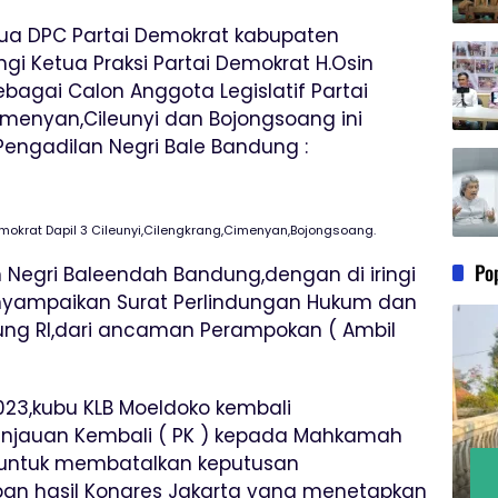
ua DPC Partai Demokrat kabupaten
gi Ketua Praksi Partai Demokrat H.Osin
ebagai Calon Anggota Legislatif Partai
imenyan,Cileunyi dan Bojongsoang ini
engadilan Negri Bale Bandung :
Demokrat Dapil 3 Cileunyi,Cilengkrang,Cimenyan,Bojongsoang.
Po
Negri Baleendah Bandung,dengan di iringi
enyampaikan Surat Perlindungan Hukum dan
ng RI,dari ancaman Perampokan ( Ambil
23,kubu KLB Moeldoko kembali
njauan Kembali ( PK ) kepada Mahkamah
a,untuk membatalkan keputusan
an hasil Kongres Jakarta yang menetapkan