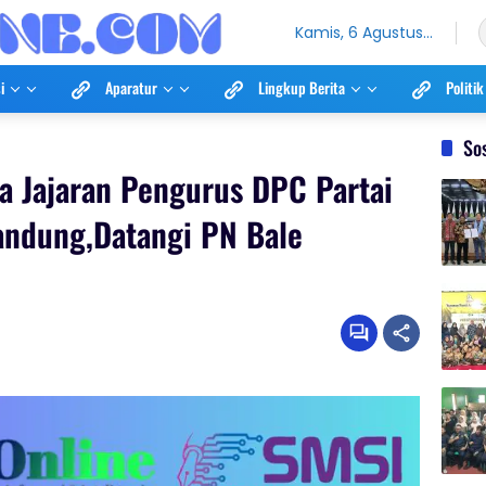
Kamis, 6 Agustus
2026
i
Aparatur
Lingkup Berita
Politik
So
a Jajaran Pengurus DPC Partai
ndung,Datangi PN Bale