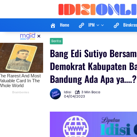
Langsung
ke
konten
Home
IPM
Birokras
×
Berita
Bang Edi Sutiyo Bersam
Demokrat Kabupaten Ba
Bandung Ada Apa ya….?
Idisi
3 Min Baca
04/04/2023