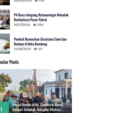
2024 di Gedung Teater Tertutup
06/05/2024
575
P4 Desa Jelegong Kutawaringin Menolak
Revitalisasi Pasar Patrol
13/07/2024
534
Pemkot Rumuskan Eksistensi Seni dan
Budaya di Kota Bandung
01/06/2024
511
pular Posts
Empat Rumah di Kp. Cimentrik Baros
1
Arjasari Terbakar, Kerugian Ditaksir