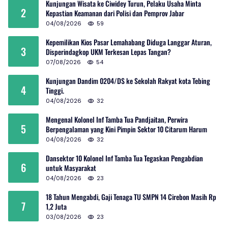
Kunjungan Wisata ke Ciwidey Turun, Pelaku Usaha Minta
2
Kepastian Keamanan dari Polisi dan Pemprov Jabar
04/08/2026
59
Kepemilikan Kios Pasar Lemahabang Diduga Langgar Aturan,
3
Disperindagkop UKM Terkesan Lepas Tangan?
07/08/2026
54
Kunjungan Dandim 0204/DS ke Sekolah Rakyat kota Tebing
4
Tinggi.
04/08/2026
32
Mengenal Kolonel Inf Tamba Tua Pandjaitan, Perwira
5
Berpengalaman yang Kini Pimpin Sektor 10 Citarum Harum
04/08/2026
32
Dansektor 10 Kolonel Inf Tamba Tua Tegaskan Pengabdian
6
untuk Masyarakat
04/08/2026
23
18 Tahun Mengabdi, Gaji Tenaga TU SMPN 14 Cirebon Masih Rp
7
1,2 Juta
03/08/2026
23