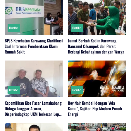
Berita
Berita
BPJS Kesehatan Karawang Klarifikasi
Jumat Berkah Kodim Karawang,
Soal Informasi Pemberitaan Klaim
Danramil Cikampek dan Persit
Rumah Sakit
Berbagi Kebahagiaan dengan Warga
Berita
Berita
Kepemilikan Kios Pasar Lemahabang
Roy Nair Kembali dengan “Ada
Diduga Langgar Aturan,
Kamu”, Sajikan Pop Modern Penuh
Disperindagkop UKM Terkesan Lepas
Energi
Tangan?