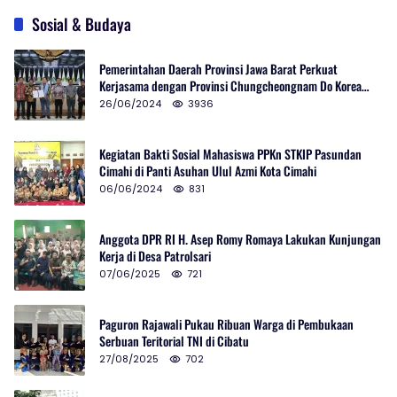
Sosial & Budaya
Pemerintahan Daerah Provinsi Jawa Barat Perkuat
Kerjasama dengan Provinsi Chungcheongnam Do Korea
Selatan
26/06/2024
3936
Kegiatan Bakti Sosial Mahasiswa PPKn STKIP Pasundan
Cimahi di Panti Asuhan Ulul Azmi Kota Cimahi
06/06/2024
831
Anggota DPR RI H. Asep Romy Romaya Lakukan Kunjungan
Kerja di Desa Patrolsari
07/06/2025
721
Paguron Rajawali Pukau Ribuan Warga di Pembukaan
Serbuan Teritorial TNI di Cibatu
27/08/2025
702