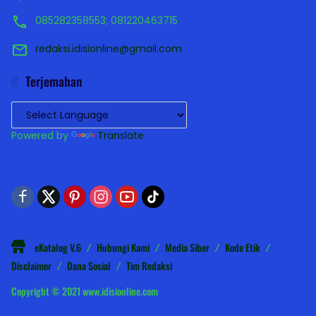
085282358553; 081220463715
redaksi.idisionline@gmail.com
Terjemahan
Powered by
Translate
eKatalog V.6
Hubungi Kami
Media Siber
Kode Etik
Disclaimer
Dana Sosial
Tim Redaksi
Copyright © 2021 www.idisionline.com