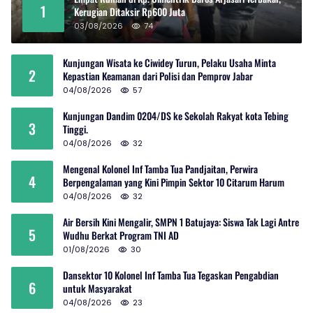
1
Kerugian Ditaksir Rp600 Juta
03/08/2026
74
Kunjungan Wisata ke Ciwidey Turun, Pelaku Usaha Minta
2
Kepastian Keamanan dari Polisi dan Pemprov Jabar
04/08/2026
57
Kunjungan Dandim 0204/DS ke Sekolah Rakyat kota Tebing
3
Tinggi.
04/08/2026
32
Mengenal Kolonel Inf Tamba Tua Pandjaitan, Perwira
4
Berpengalaman yang Kini Pimpin Sektor 10 Citarum Harum
04/08/2026
32
Air Bersih Kini Mengalir, SMPN 1 Batujaya: Siswa Tak Lagi Antre
5
Wudhu Berkat Program TNI AD
01/08/2026
30
Dansektor 10 Kolonel Inf Tamba Tua Tegaskan Pengabdian
6
untuk Masyarakat
04/08/2026
23