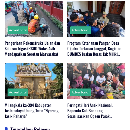
Advertorial
Advertorial
Pengerjaan Rekonstruksi Jalan dan
Program Ketahanan Pangan Desa
Saluran Irigasi RSUD Welas Asih
Cipaku Terkesan Janggal, Kegiatan
Mendapatkan Sorotan Masyarakat
BUMDES Jualan Beras Tak Miliki
Stok?
Advertorial
Advertorial
Milangkala ka-394 Kabupaten
Peringati Hari Anak Nasional,
Tasikmalaya Usung Tema “Nyorang
Bapenda Kab Bandung
Tasik Raharja”
Sosialisasikan Opsen Pajak
Kendaraan Bermotor
Tinggalkan Balasan