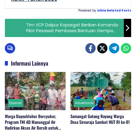
Powered by
Inline Related Posts
Tim VCP Dalpur Kopasgat Berikan Komando
Pilot Pesawat Pembawa Bantuan Gempa
Cianjur
Informasi Lainnya
Daerah
Advertorial
Warga Dayeuhluhur Bersyukur,
Semangat Gotong Royong Warga
Program TNI AD Manunggal Air
Desa Sirnaraja Sambut HUT RI ke-81
Hadirkan Akses Air Bersih untuk
Masyarakat