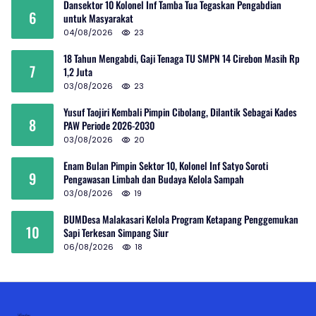
Dansektor 10 Kolonel Inf Tamba Tua Tegaskan Pengabdian
6
untuk Masyarakat
04/08/2026
23
18 Tahun Mengabdi, Gaji Tenaga TU SMPN 14 Cirebon Masih Rp
7
1,2 Juta
03/08/2026
23
Yusuf Taojiri Kembali Pimpin Cibolang, Dilantik Sebagai Kades
8
PAW Periode 2026-2030
03/08/2026
20
Enam Bulan Pimpin Sektor 10, Kolonel Inf Satyo Soroti
9
Pengawasan Limbah dan Budaya Kelola Sampah
03/08/2026
19
BUMDesa Malakasari Kelola Program Ketapang Penggemukan
10
Sapi Terkesan Simpang Siur
06/08/2026
18