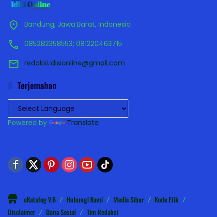
Bandung, Jawa Barat, Indonesia
085282358553; 081220463715
redaksi.idisionline@gmail.com
Terjemahan
Powered by
Translate
eKatalog V.6
Hubungi Kami
Media Siber
Kode Etik
Disclaimer
Dana Sosial
Tim Redaksi