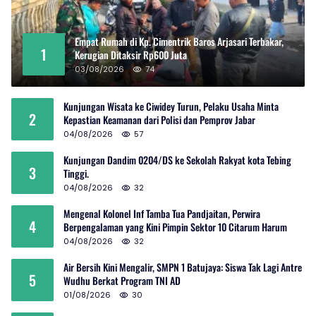
Empat Rumah di Kp. Cimentrik Baros Arjasari Terbakar,
1
Kerugian Ditaksir Rp600 Juta
03/08/2026
74
Kunjungan Wisata ke Ciwidey Turun, Pelaku Usaha Minta
2
Kepastian Keamanan dari Polisi dan Pemprov Jabar
04/08/2026
57
Kunjungan Dandim 0204/DS ke Sekolah Rakyat kota Tebing
3
Tinggi.
04/08/2026
32
Mengenal Kolonel Inf Tamba Tua Pandjaitan, Perwira
4
Berpengalaman yang Kini Pimpin Sektor 10 Citarum Harum
04/08/2026
32
Air Bersih Kini Mengalir, SMPN 1 Batujaya: Siswa Tak Lagi Antre
5
Wudhu Berkat Program TNI AD
01/08/2026
30