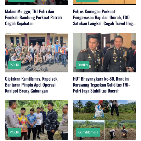
Malam Minggu, TNI-Polri dan
Polres Kuningan Perkuat
Pemkab Bandung Perkuat Patroli
Pengawasan Haji dan Umrah, FGD
Cegah Kejahatan
Satukan Langkah Cegah Travel Ilegal
dan Wujudkan Kamtibmas Kondusif
POLRI
Berita
Ciptakan Kamtibmas, Kapolsek
HUT Bhayangkara ke-80, Dandim
Banjaran Pimpin Apel Operasi
Karawang Tegaskan Soliditas TNI-
Knalpot Brong Gabungan
Polri Jaga Stabilitas Daerah
POLRI
Kamtibmas