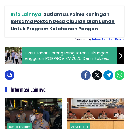
Info Lainnya
Satlantas Polres Kuningan
Bersama Poktan Desa Cibulan Olah Lahan
Untuk Program Ketahanan Pangan
Powered by
Inline Related Posts
DPRD Jabar Dorong Penguatan Dukungan
Anggaran PORPROV XV 2026 Demi Sukses
Prestasi, Ekonomi, dan Administrasi
Informasi Lainnya
Berita Hukum
Advertorial