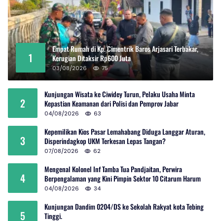
Empat Rumah di Kp. Cimentrik Baros Arjasari Terbakar,
1
Kerugian Ditaksir Rp600 Juta
03/08/2026
75
Kunjungan Wisata ke Ciwidey Turun, Pelaku Usaha Minta
2
Kepastian Keamanan dari Polisi dan Pemprov Jabar
04/08/2026
63
Kepemilikan Kios Pasar Lemahabang Diduga Langgar Aturan,
3
Disperindagkop UKM Terkesan Lepas Tangan?
07/08/2026
62
Mengenal Kolonel Inf Tamba Tua Pandjaitan, Perwira
4
Berpengalaman yang Kini Pimpin Sektor 10 Citarum Harum
04/08/2026
34
Kunjungan Dandim 0204/DS ke Sekolah Rakyat kota Tebing
5
Tinggi.