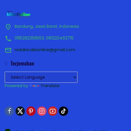
Bandung, Jawa Barat, Indonesia
085282358553; 081220463715
redaksi.idisionline@gmail.com
Terjemahan
Powered by
Translate