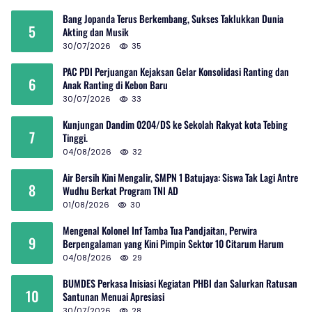
Bang Jopanda Terus Berkembang, Sukses Taklukkan Dunia
5
Akting dan Musik
30/07/2026
35
PAC PDI Perjuangan Kejaksan Gelar Konsolidasi Ranting dan
6
Anak Ranting di Kebon Baru
30/07/2026
33
Kunjungan Dandim 0204/DS ke Sekolah Rakyat kota Tebing
7
Tinggi.
04/08/2026
32
Air Bersih Kini Mengalir, SMPN 1 Batujaya: Siswa Tak Lagi Antre
8
Wudhu Berkat Program TNI AD
01/08/2026
30
Mengenal Kolonel Inf Tamba Tua Pandjaitan, Perwira
9
Berpengalaman yang Kini Pimpin Sektor 10 Citarum Harum
04/08/2026
29
BUMDES Perkasa Inisiasi Kegiatan PHBI dan Salurkan Ratusan
10
Santunan Menuai Apresiasi
30/07/2026
28