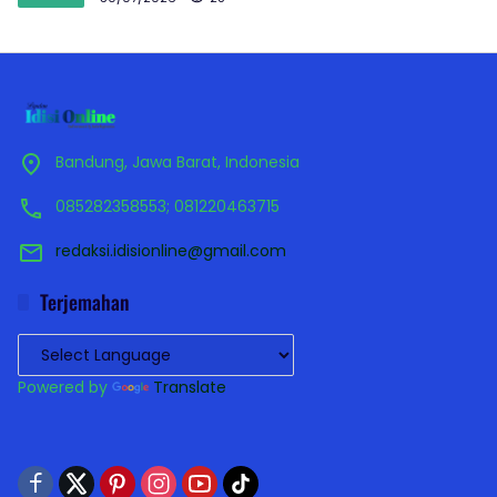
Bandung, Jawa Barat, Indonesia
085282358553; 081220463715
redaksi.idisionline@gmail.com
Terjemahan
Powered by
Translate