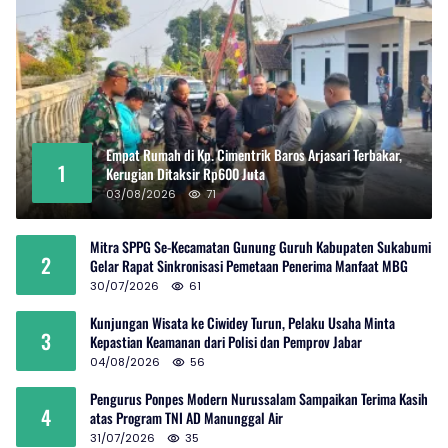
Empat Rumah di Kp. Cimentrik Baros Arjasari Terbakar,
1
Kerugian Ditaksir Rp600 Juta
03/08/2026
71
Mitra SPPG Se-Kecamatan Gunung Guruh Kabupaten Sukabumi
2
Gelar Rapat Sinkronisasi Pemetaan Penerima Manfaat MBG
30/07/2026
61
Kunjungan Wisata ke Ciwidey Turun, Pelaku Usaha Minta
3
Kepastian Keamanan dari Polisi dan Pemprov Jabar
04/08/2026
56
Pengurus Ponpes Modern Nurussalam Sampaikan Terima Kasih
4
atas Program TNI AD Manunggal Air
31/07/2026
35