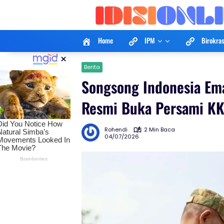
Langsung
ke
konten
Home
IPM
Birokras
×
Berita
Songsong Indonesia Em
Resmi Buka Persami KK
Rohendi
2 Min Baca
04/07/2026