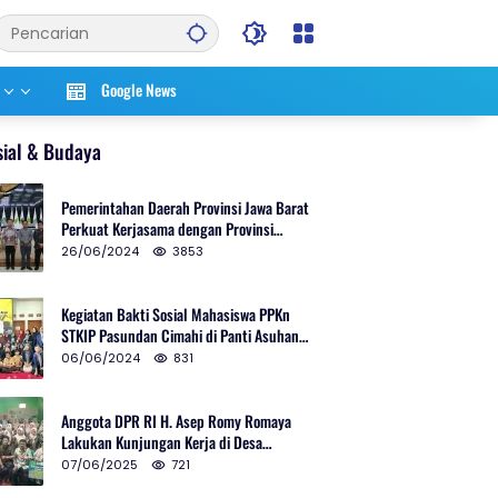
Google News
sial & Budaya
Pemerintahan Daerah Provinsi Jawa Barat
Perkuat Kerjasama dengan Provinsi
Chungcheongnam Do Korea Selatan
26/06/2024
3853
Kegiatan Bakti Sosial Mahasiswa PPKn
STKIP Pasundan Cimahi di Panti Asuhan
Ulul Azmi Kota Cimahi
06/06/2024
831
Anggota DPR RI H. Asep Romy Romaya
Lakukan Kunjungan Kerja di Desa
Patrolsari
07/06/2025
721