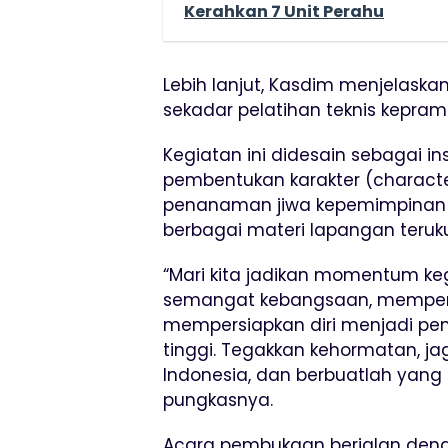
Kerahkan 7 Unit Perahu
Lebih lanjut, Kasdim menjelask
sekadar pelatihan teknis kepram
Kegiatan ini didesain sebagai i
pembentukan karakter (character
penanaman jiwa kepemimpinan (l
berbagai materi lapangan teruku
“Mari kita jadikan momentum k
semangat kebangsaan, memperteb
mempersiapkan diri menjadi pe
tinggi. Tegakkan kehormatan, ja
Indonesia, dan berbuatlah yang 
pungkasnya.
Acara pembukaan berjalan denga