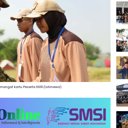
angat kartu Peserta KKRI.(istimewa).