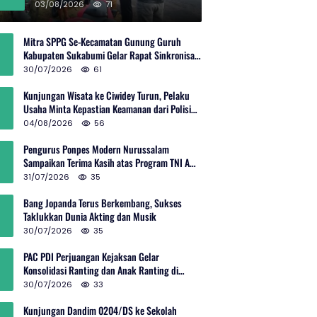
Rp600 Juta
03/08/2026
71
Mitra SPPG Se-Kecamatan Gunung Guruh
Kabupaten Sukabumi Gelar Rapat Sinkronisasi
Pemetaan Penerima Manfaat MBG
30/07/2026
61
Kunjungan Wisata ke Ciwidey Turun, Pelaku
Usaha Minta Kepastian Keamanan dari Polisi
dan Pemprov Jabar
04/08/2026
56
Pengurus Ponpes Modern Nurussalam
Sampaikan Terima Kasih atas Program TNI AD
Manunggal Air
31/07/2026
35
Bang Jopanda Terus Berkembang, Sukses
Taklukkan Dunia Akting dan Musik
30/07/2026
35
PAC PDI Perjuangan Kejaksan Gelar
Konsolidasi Ranting dan Anak Ranting di
Kebon Baru
30/07/2026
33
Kunjungan Dandim 0204/DS ke Sekolah