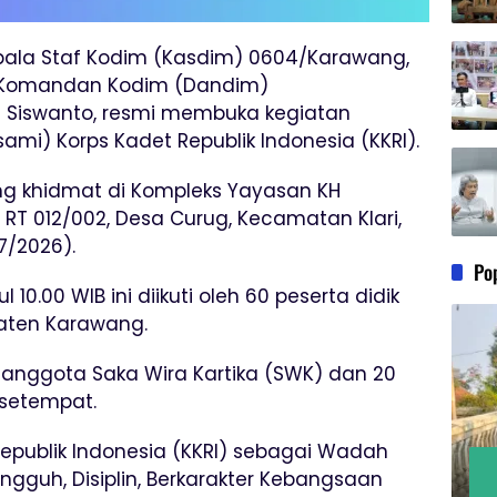
ala Staf Kodim (Kasdim) 0604/Karawang,
li Komandan Kodim (Dandim)
a Siswanto, resmi membuka kegiatan
mi) Korps Kadet Republik Indonesia (KKRI).
g khidmat di Kompleks Yayasan KH
, RT 012/002, Desa Curug, Kecamatan Klari,
7/2026).
Po
10.00 WIB ini diikuti oleh 60 peserta didik
paten Karawang.
40 anggota Saka Wira Kartika (SWK) dan 20
 setempat.
publik Indonesia (KKRI) sebagai Wadah
guh, Disiplin, Berkarakter Kebangsaan