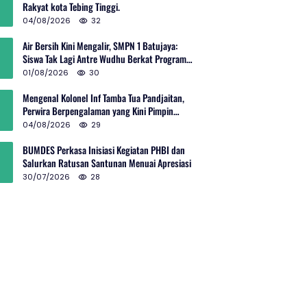
Rakyat kota Tebing Tinggi.
04/08/2026
32
Air Bersih Kini Mengalir, SMPN 1 Batujaya:
Siswa Tak Lagi Antre Wudhu Berkat Program
TNI AD
01/08/2026
30
Mengenal Kolonel Inf Tamba Tua Pandjaitan,
Perwira Berpengalaman yang Kini Pimpin
Sektor 10 Citarum Harum
04/08/2026
29
BUMDES Perkasa Inisiasi Kegiatan PHBI dan
Salurkan Ratusan Santunan Menuai Apresiasi
30/07/2026
28