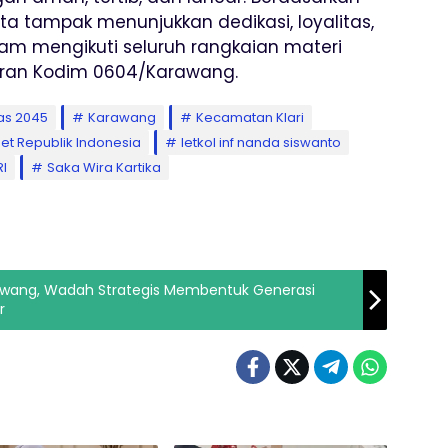
rta tampak menunjukkan dedikasi, loyalitas,
am mengikuti seluruh rangkaian materi
jaran Kodim 0604/Karawang.
as 2045
Karawang
Kecamatan Klari
et Republik Indonesia
letkol inf nanda siswanto
I
Saka Wira Kartika
awang, Wadah Strategis Membentuk Generasi
r