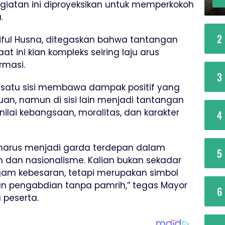
giatan ini diproyeksikan untuk memperkokoh
.
2
iful Husna, ditegaskan bahwa tantangan
 ini kian kompleks seiring laju arus
rmasi.
3
i satu sisi membawa dampak positif yang
an, namun di sisi lain menjadi tantangan
nilai kebangsaan, moralitas, dan karakter
4
a harus menjadi garda terdepan dalam
5
an nasionalisme. Kalian bukan sekadar
am kebesaran, tetapi merupakan simbol
dan pengabdian tanpa pamrih,” tegas Mayor
6
 peserta.