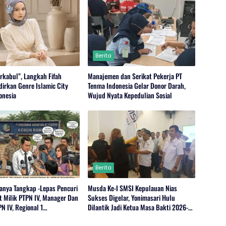
Berita
rkabul”, Langkah Fifah
Manajemen dan Serikat Pekerja PT
dirkan Genre Islamic City
Tenma Indonesia Gelar Donor Darah,
onesia
Wujud Nyata Kepedulian Sosial
Berita
anya Tangkap -Lepas Pencuri
Musda Ke-I SMSI Kepulauan Nias
t Milik PTPN IV, Manager Dan
Sukses Digelar, Yonimasari Hulu
N IV, Regional 1
Dilantik Jadi Ketua Masa Bakti 2026-
,Serdang Bedagai Bungkam
2029