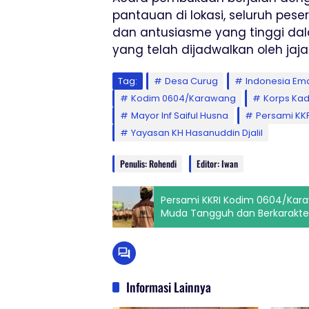
pantauan di lokasi, seluruh pese
dan antusiasme yang tinggi dal
yang telah dijadwalkan oleh ja
Tag:
Desa Curug
Indonesia Em
Kodim 0604/Karawang
Korps Kad
Mayor Inf Saiful Husna
Persami KKR
Yayasan KH Hasanuddin Djalil
Penulis: Rohendi
Editor: Iwan
Persami KKRI Kodim 0604/Kar
Muda Tangguh dan Berkarakte
Informasi Lainnya