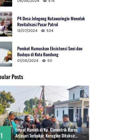
2024 di Gedung Teater Tertutup
06/05/2024
575
P4 Desa Jelegong Kutawaringin Menolak
Revitalisasi Pasar Patrol
13/07/2024
534
Pemkot Rumuskan Eksistensi Seni dan
Budaya di Kota Bandung
01/06/2024
511
pular Posts
Empat Rumah di Kp. Cimentrik Baros
1
Arjasari Terbakar, Kerugian Ditaksir