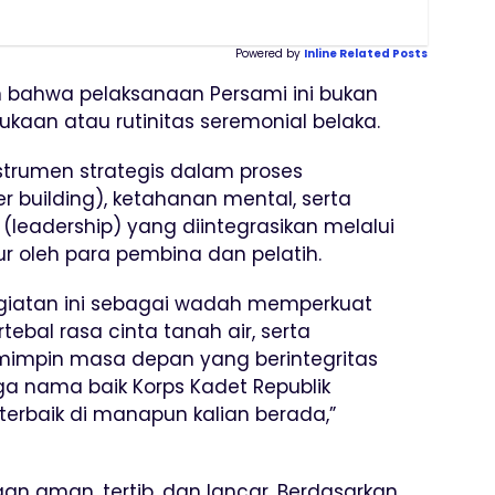
Powered by
Inline Related Posts
an bahwa pelaksanaan Persami ini bukan
ukaan atau rutinitas seremonial belaka.
nstrumen strategis dalam proses
 building), ketahanan mental, serta
eadership) yang diintegrasikan melalui
r oleh para pembina dan pelatih.
egiatan ini sebagai wadah memperkuat
al rasa cinta tanah air, serta
mimpin masa depan yang berintegritas
ga nama baik Korps Kadet Republik
terbaik di manapun kalian berada,”
n aman, tertib, dan lancar. Berdasarkan