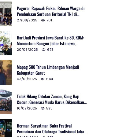
Paguron Rajawali Pukau Ribuan Warga di
Pembukaan Serbuan Teritorial TNI di
Cibatu
27/08/2025
701
Hari Jadi Provinsi Jawa Barat ke 80, KDM:
Momentum Bangun Jabar Istimewa,
Lembur di Urus Kota Ditata
20/08/2025
673
Mapag 500 Tahun Limbangan Menjadi
Kabupaten Garut
03/01/2025
644
Tidak Hilang Ditelan Zaman, Kang Haji
Cucun: Generasi Muda Harus Dikenalkan
Pencak Silat
16/09/2025
593
Herman Suryatman Buka Festival
Permainan dan Olahraga Tradisional Jabar