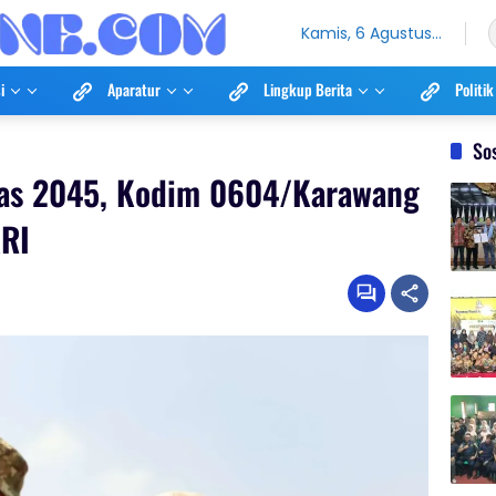
Kamis, 6 Agustus
2026
i
Aparatur
Lingkup Berita
Politik
So
as 2045, Kodim 0604/Karawang
RI