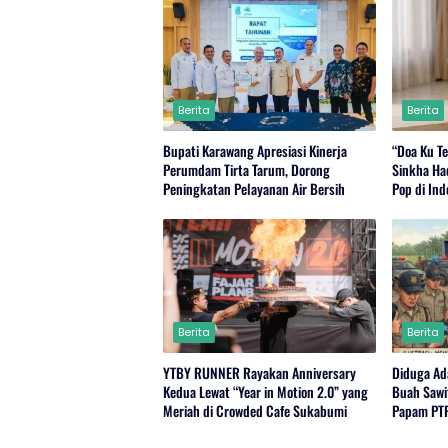
Berita
Berita
Bupati Karawang Apresiasi Kinerja
“Doa Ku Te
Perumdam Tirta Tarum, Dorong
Sinkha Ha
Peningkatan Pelayanan Air Bersih
Pop di Ind
Berita
Berita
YTBY RUNNER Rayakan Anniversary
Diduga Ad
Kedua Lewat “Year in Motion 2.0” yang
Buah Sawi
Meriah di Crowded Cafe Sukabumi
Papam PTP
Rambutan