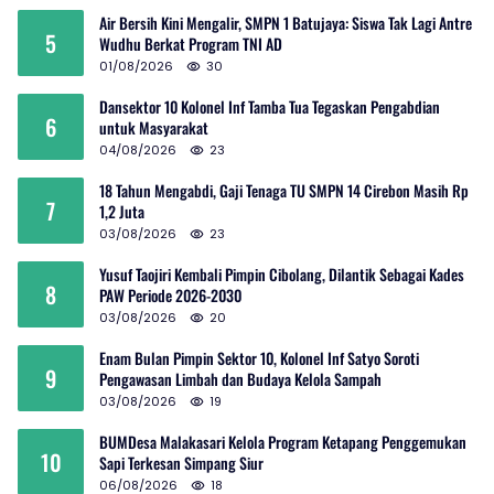
Air Bersih Kini Mengalir, SMPN 1 Batujaya: Siswa Tak Lagi Antre
5
Wudhu Berkat Program TNI AD
01/08/2026
30
Dansektor 10 Kolonel Inf Tamba Tua Tegaskan Pengabdian
6
untuk Masyarakat
04/08/2026
23
18 Tahun Mengabdi, Gaji Tenaga TU SMPN 14 Cirebon Masih Rp
7
1,2 Juta
03/08/2026
23
Yusuf Taojiri Kembali Pimpin Cibolang, Dilantik Sebagai Kades
8
PAW Periode 2026-2030
03/08/2026
20
Enam Bulan Pimpin Sektor 10, Kolonel Inf Satyo Soroti
9
Pengawasan Limbah dan Budaya Kelola Sampah
03/08/2026
19
BUMDesa Malakasari Kelola Program Ketapang Penggemukan
10
Sapi Terkesan Simpang Siur
06/08/2026
18