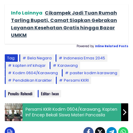
Info Lainnya
Cikampek Jadi Tuan Rumah
Tarling Bupati, Camat Siapkan Gebrakan
Layanan Kesehatan Gratis hingga Bazar
UMKM
Powered by
Inline Related Posts
Tag:
Bela Negara
Indonesia Emas 2045
kapten inf kihajar
Karawang
Kodim 0604/Karawang
pasiter kodim karawang
Pendidikan Karakter
Persami KKRI
Penulis: Rohendi
Editor: Iwan
Persami KKRI Kodim 0604/Karawang, Kapten
Inf Encep Bekali Siswa Materi Pancasila