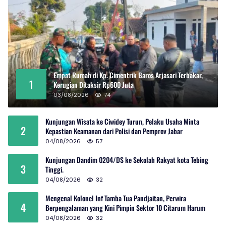
Empat Rumah di Kp. Cimentrik Baros Arjasari Terbakar,
1
Kerugian Ditaksir Rp600 Juta
03/08/2026
74
Kunjungan Wisata ke Ciwidey Turun, Pelaku Usaha Minta
2
Kepastian Keamanan dari Polisi dan Pemprov Jabar
04/08/2026
57
Kunjungan Dandim 0204/DS ke Sekolah Rakyat kota Tebing
3
Tinggi.
04/08/2026
32
Mengenal Kolonel Inf Tamba Tua Pandjaitan, Perwira
4
Berpengalaman yang Kini Pimpin Sektor 10 Citarum Harum
04/08/2026
32