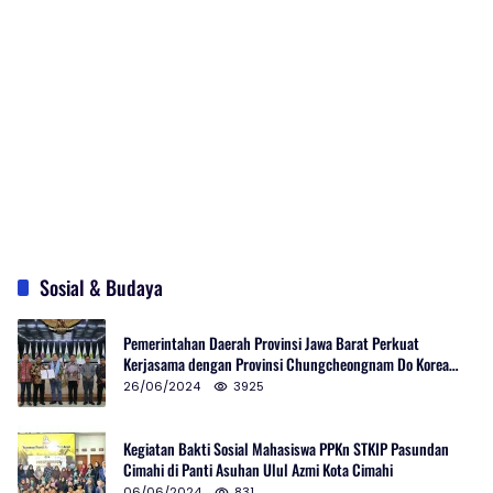
Sosial & Budaya
Pemerintahan Daerah Provinsi Jawa Barat Perkuat
Kerjasama dengan Provinsi Chungcheongnam Do Korea
Selatan
26/06/2024
3925
Kegiatan Bakti Sosial Mahasiswa PPKn STKIP Pasundan
Cimahi di Panti Asuhan Ulul Azmi Kota Cimahi
06/06/2024
831