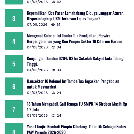
04/08/2026
63
Kepemilikan Kios Pasar Lemahabang Diduga Langgar Aturan,
3
Disperindagkop UKM Terkesan Lepas Tangan?
07/08/2026
61
Mengenal Kolonel Inf Tamba Tua Pandjaitan, Perwira
4
Berpengalaman yang Kini Pimpin Sektor 10 Citarum Harum
04/08/2026
34
Kunjungan Dandim 0204/DS ke Sekolah Rakyat kota Tebing
5
Tinggi.
04/08/2026
33
Dansektor 10 Kolonel Inf Tamba Tua Tegaskan Pengabdian
6
untuk Masyarakat
04/08/2026
24
18 Tahun Mengabdi, Gaji Tenaga TU SMPN 14 Cirebon Masih Rp
7
1,2 Juta
03/08/2026
24
Yusuf Taojiri Kembali Pimpin Cibolang, Dilantik Sebagai Kades
8
PAW Periode 2026-2030