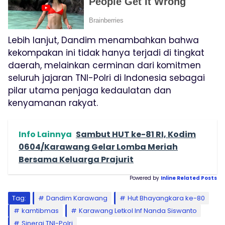
Lebih lanjut, Dandim menambahkan bahwa
kekompakan ini tidak hanya terjadi di tingkat
daerah, melainkan cerminan dari komitmen
seluruh jajaran TNI-Polri di Indonesia sebagai
pilar utama penjaga kedaulatan dan
kenyamanan rakyat.
Info Lainnya
Sambut HUT ke-81 RI, Kodim
0604/Karawang Gelar Lomba Meriah
Bersama Keluarga Prajurit
Powered by
Inline Related Posts
Tag:
Dandim Karawang
Hut Bhayangkara ke-80
kamtibmas
Karawang Letkol Inf Nanda Siswanto
Sinergi TNI-Polri