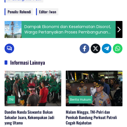
Penulis: Rohendi
Editor: Iwan
Dampak Ekonomi dan Keselamatan Disorot,
Warga Pertanyakan Proses Pembangunan
Tower BTS di Soreang
Informasi Lainnya
TNI
Berita Hukum
Dandim Nanda Siswanto: Bukan
Malam Minggu, TNI-Polri dan
Sekadar Juara, Kekompakan Jadi
Pemkab Bandung Perkuat Patroli
yang Utama
Cegah Kejahatan