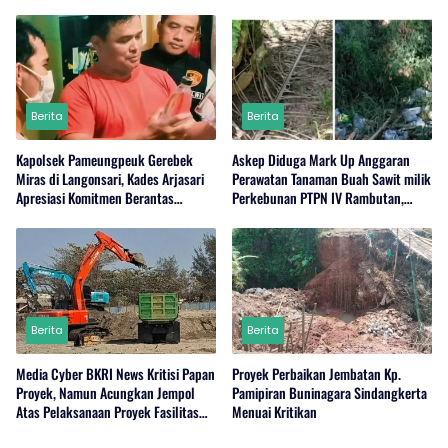
Berita
Berita
Kapolsek Pameungpeuk Gerebek
Askep Diduga Mark Up Anggaran
Miras di Langonsari, Kades Arjasari
Perawatan Tanaman Buah Sawit milik
Apresiasi Komitmen Berantas
Perkebunan PTPN IV Rambutan,
Narkoba
Regional I, Serdang Bedagai
Berita
Berita
Media Cyber BKRI News Kritisi Papan
Proyek Perbaikan Jembatan Kp.
Proyek, Namun Acungkan Jempol
Pamipiran Buninagara Sindangkerta
Atas Pelaksanaan Proyek Fasilitas
Menuai Kritikan
Perairan (Kolam Labuh) PP Jayanti