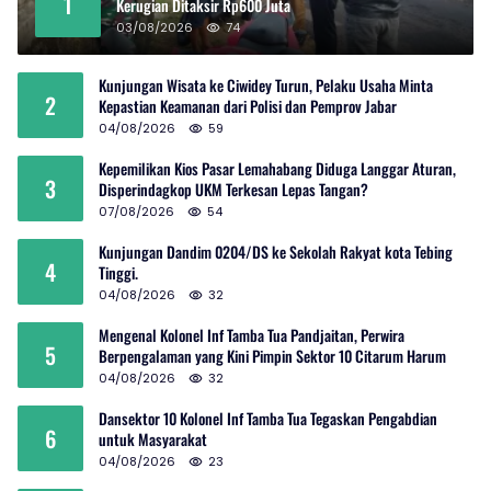
1
Kerugian Ditaksir Rp600 Juta
03/08/2026
74
Kunjungan Wisata ke Ciwidey Turun, Pelaku Usaha Minta
2
Kepastian Keamanan dari Polisi dan Pemprov Jabar
04/08/2026
59
Kepemilikan Kios Pasar Lemahabang Diduga Langgar Aturan,
3
Disperindagkop UKM Terkesan Lepas Tangan?
07/08/2026
54
Kunjungan Dandim 0204/DS ke Sekolah Rakyat kota Tebing
4
Tinggi.
04/08/2026
32
Mengenal Kolonel Inf Tamba Tua Pandjaitan, Perwira
5
Berpengalaman yang Kini Pimpin Sektor 10 Citarum Harum
04/08/2026
32
Dansektor 10 Kolonel Inf Tamba Tua Tegaskan Pengabdian
6
untuk Masyarakat
04/08/2026
23