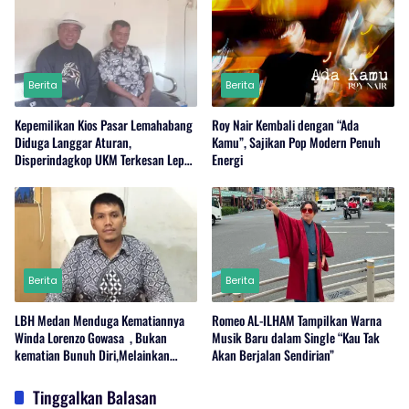
Berita
Berita
Kepemilikan Kios Pasar Lemahabang
Roy Nair Kembali dengan “Ada
Diduga Langgar Aturan,
Kamu”, Sajikan Pop Modern Penuh
Disperindagkop UKM Terkesan Lepas
Energi
Tangan?
Berita
Berita
LBH Medan Menduga Kematiannya
Romeo AL-ILHAM Tampilkan Warna
Winda Lorenzo Gowasa , Bukan
Musik Baru dalam Single “Kau Tak
kematian Bunuh Diri,Melainkan
Akan Berjalan Sendirian”
Adanya Dugaan Tindak Pidana.
Tinggalkan Balasan