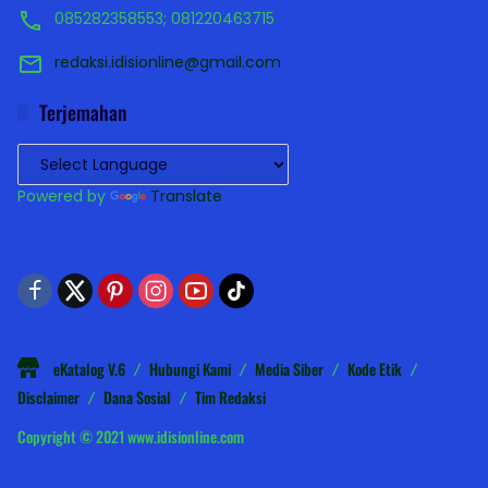
085282358553; 081220463715
redaksi.idisionline@gmail.com
Terjemahan
Powered by
Translate
eKatalog V.6
Hubungi Kami
Media Siber
Kode Etik
Disclaimer
Dana Sosial
Tim Redaksi
Copyright © 2021 www.idisionline.com