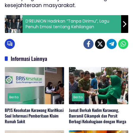
kesejahteraan masyarakat.
D’REUNION Hadirkan “Tanpa Dirimu”, Lagu
Penuh Emosi tentang Kehilangan
Informasi Lainnya
Berita
Berita
BPJS Kesehatan Karawang Klarifikasi
Jumat Berkah Kodim Karawang,
Soal Informasi Pemberitaan Klaim
Danramil Cikampek dan Persit
Rumah Sakit
Berbagi Kebahagiaan dengan Warga