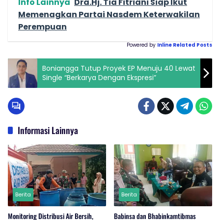
Info Lainnya
Dra.Hj. Tia Fitriani Siap Ikut
Memenagkan Partai Nasdem Keterwakilan
Perempuan
Powered by
Inline Related Posts
Boniangga Tutup Proyek EP Menuju 40 Lewat
Single “Berkarya Dengan Ekspresi”
Informasi Lainnya
Berita
Berita
Monitoring Distribusi Air Bersih,
Babinsa dan Bhabinkamtibmas