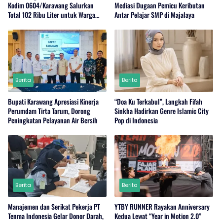
Kodim 0604/Karawang Salurkan
Mediasi Dugaan Pemicu Keributan
Total 102 Ribu Liter untuk Warga
Antar Pelajar SMP di Majalaya
Terdampak Kekeringan
Berita
Berita
Bupati Karawang Apresiasi Kinerja
“Doa Ku Terkabul”, Langkah Fifah
Perumdam Tirta Tarum, Dorong
Sinkha Hadirkan Genre Islamic City
Peningkatan Pelayanan Air Bersih
Pop di Indonesia
Berita
Berita
Manajemen dan Serikat Pekerja PT
YTBY RUNNER Rayakan Anniversary
Tenma Indonesia Gelar Donor Darah,
Kedua Lewat “Year in Motion 2.0”