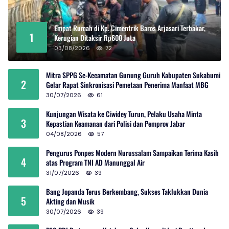
Empat Rumah di Kp. Cimentrik Baros Arjasari Terbakar,
1
Kerugian Ditaksir Rp600 Juta
03/08/2026
72
Mitra SPPG Se-Kecamatan Gunung Guruh Kabupaten Sukabumi
2
Gelar Rapat Sinkronisasi Pemetaan Penerima Manfaat MBG
30/07/2026
61
Kunjungan Wisata ke Ciwidey Turun, Pelaku Usaha Minta
3
Kepastian Keamanan dari Polisi dan Pemprov Jabar
04/08/2026
57
Pengurus Ponpes Modern Nurussalam Sampaikan Terima Kasih
4
atas Program TNI AD Manunggal Air
31/07/2026
39
Bang Jopanda Terus Berkembang, Sukses Taklukkan Dunia
5
Akting dan Musik
30/07/2026
39