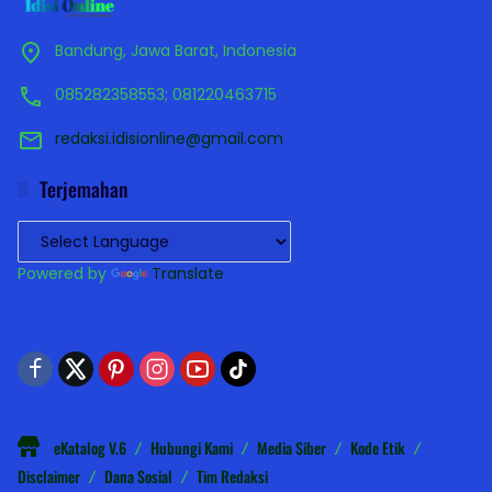
Bandung, Jawa Barat, Indonesia
085282358553; 081220463715
redaksi.idisionline@gmail.com
Terjemahan
Powered by
Translate
eKatalog V.6
Hubungi Kami
Media Siber
Kode Etik
Disclaimer
Dana Sosial
Tim Redaksi