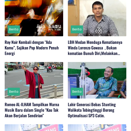
Berita
Berita
Roy Nair Kembali dengan “Ada
LBH Medan Menduga Kematiannya
Kamu”, Sajikan Pop Modern Penuh
Winda Lorenzo Gowasa , Bukan
Energi
kematian Bunuh Diri,Melainkan
Adanya Dugaan Tindak Pidana.
Berita
Berita
Romeo AL-ILHAM Tampilkan Warna
Lahir Generasi Bebas Stunting
Musik Baru dalam Single “Kau Tak
Walikota Tebingtinggi Borong
Akan Berjalan Sendirian”
Optimalisasi SP3 Catin.