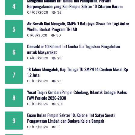
Mengenal Kolonel Inf Tamba Tua Pandjaitan, Perwira
4
Berpengalaman yang Kini Pimpin Sektor 10 Citarum Harum
04/08/2026
32
Air Bersih Kini Mengalir, SMPN 1 Batujaya: Siswa Tak Lagi Antre
5
Wudhu Berkat Program TNI AD
01/08/2026
30
Dansektor 10 Kolonel Inf Tamba Tua Tegaskan Pengabdian
6
untuk Masyarakat
04/08/2026
23
18 Tahun Mengabdi, Gaji Tenaga TU SMPN 14 Cirebon Masih Rp
7
1,2 Juta
03/08/2026
23
Yusuf Taojiri Kembali Pimpin Cibolang, Dilantik Sebagai Kades
8
PAW Periode 2026-2030
03/08/2026
20
Enam Bulan Pimpin Sektor 10, Kolonel Inf Satyo Soroti
9
Pengawasan Limbah dan Budaya Kelola Sampah
03/08/2026
19