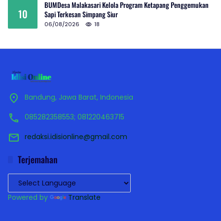
BUMDesa Malakasari Kelola Program Ketapang Penggemukan
10
Sapi Terkesan Simpang Siur
06/08/2026
18
Bandung, Jawa Barat, Indonesia
085282358553; 081220463715
redaksi.idisionline@gmail.com
Terjemahan
Powered by
Translate