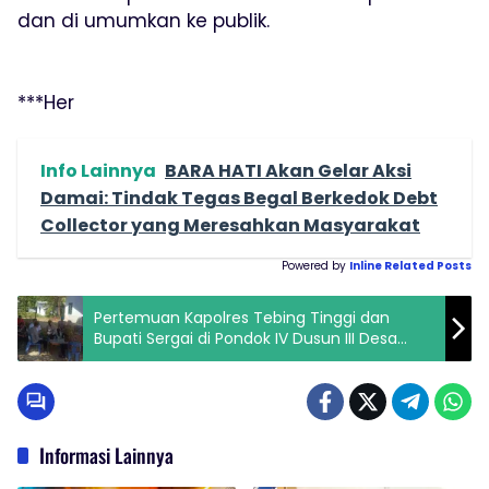
dan di umumkan ke publik.
***Her
Info Lainnya
BARA HATI Akan Gelar Aksi
Damai: Tindak Tegas Begal Berkedok Debt
Collector yang Meresahkan Masyarakat
Powered by
Inline Related Posts
Pertemuan Kapolres Tebing Tinggi dan
Bupati Sergai di Pondok IV Dusun III Desa
Parlambean Pispis.
Informasi Lainnya