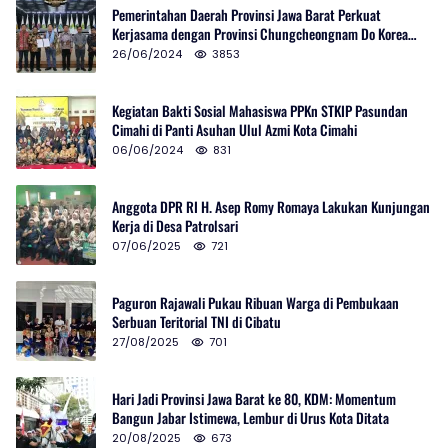
Pemerintahan Daerah Provinsi Jawa Barat Perkuat
Kerjasama dengan Provinsi Chungcheongnam Do Korea
Selatan
26/06/2024
3853
Kegiatan Bakti Sosial Mahasiswa PPKn STKIP Pasundan
Cimahi di Panti Asuhan Ulul Azmi Kota Cimahi
06/06/2024
831
Anggota DPR RI H. Asep Romy Romaya Lakukan Kunjungan
Kerja di Desa Patrolsari
07/06/2025
721
Paguron Rajawali Pukau Ribuan Warga di Pembukaan
Serbuan Teritorial TNI di Cibatu
27/08/2025
701
Hari Jadi Provinsi Jawa Barat ke 80, KDM: Momentum
Bangun Jabar Istimewa, Lembur di Urus Kota Ditata
20/08/2025
673