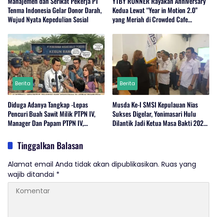
Manajemen dan Serikat Pekerja PT
YTBY RUNNER Rayakan Anniversary
Tenma Indonesia Gelar Donor Darah,
Kedua Lewat “Year in Motion 2.0”
Wujud Nyata Kepedulian Sosial
yang Meriah di Crowded Cafe
Sukabumi
Berita
Berita
Diduga Adanya Tangkap -Lepas
Musda Ke-I SMSI Kepulauan Nias
Pencuri Buah Sawit Milik PTPN IV,
Sukses Digelar, Yonimasari Hulu
Manager Dan Papam PTPN IV,
Dilantik Jadi Ketua Masa Bakti 2026-
Regional 1 Rambutan,Serdang
2029
Bedagai Bungkam Saat Di Konfirmasi
Tinggalkan Balasan
Wartawan.
Alamat email Anda tidak akan dipublikasikan.
Ruas yang
wajib ditandai
*