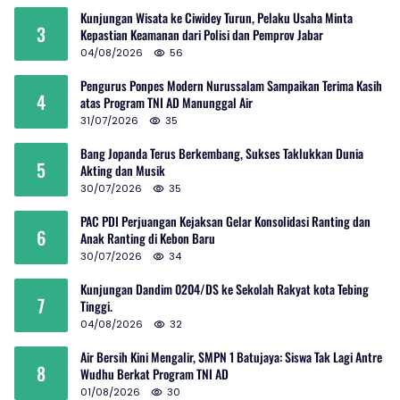
Kunjungan Wisata ke Ciwidey Turun, Pelaku Usaha Minta
3
Kepastian Keamanan dari Polisi dan Pemprov Jabar
04/08/2026
56
Pengurus Ponpes Modern Nurussalam Sampaikan Terima Kasih
4
atas Program TNI AD Manunggal Air
31/07/2026
35
Bang Jopanda Terus Berkembang, Sukses Taklukkan Dunia
5
Akting dan Musik
30/07/2026
35
PAC PDI Perjuangan Kejaksan Gelar Konsolidasi Ranting dan
6
Anak Ranting di Kebon Baru
30/07/2026
34
Kunjungan Dandim 0204/DS ke Sekolah Rakyat kota Tebing
7
Tinggi.
04/08/2026
32
Air Bersih Kini Mengalir, SMPN 1 Batujaya: Siswa Tak Lagi Antre
8
Wudhu Berkat Program TNI AD
01/08/2026
30