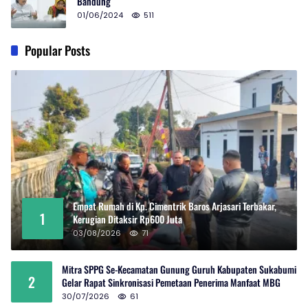
Bandung
01/06/2024
511
Popular Posts
Empat Rumah di Kp. Cimentrik Baros Arjasari Terbakar,
1
Kerugian Ditaksir Rp600 Juta
03/08/2026
71
Mitra SPPG Se-Kecamatan Gunung Guruh Kabupaten Sukabumi
2
Gelar Rapat Sinkronisasi Pemetaan Penerima Manfaat MBG
30/07/2026
61