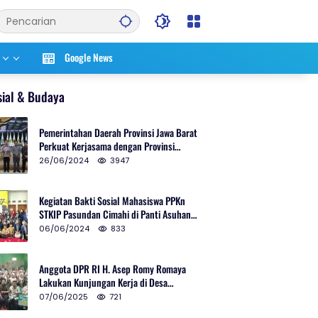
Google News
sial & Budaya
Pemerintahan Daerah Provinsi Jawa Barat
Perkuat Kerjasama dengan Provinsi
Chungcheongnam Do Korea Selatan
26/06/2024
3947
Kegiatan Bakti Sosial Mahasiswa PPKn
STKIP Pasundan Cimahi di Panti Asuhan
Ulul Azmi Kota Cimahi
06/06/2024
833
Anggota DPR RI H. Asep Romy Romaya
Lakukan Kunjungan Kerja di Desa
Patrolsari
07/06/2025
721