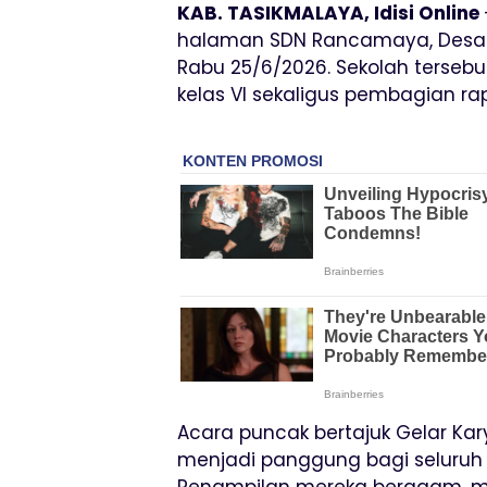
KAB. TASIKMALAYA, Idisi Online
halaman SDN Rancamaya, Desa S
Rabu 25/6/2026. Sekolah terseb
kelas VI sekaligus pembagian rap
Acara puncak bertajuk Gelar Ka
menjadi panggung bagi seluruh si
Penampilan mereka beragam, mul