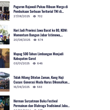
Paguron Rajawali Pukau Ribuan Warga di
Pembukaan Serbuan Teritorial TNI di
Cibatu
27/08/2025
702
Hari Jadi Provinsi Jawa Barat ke 80, KDM:
Momentum Bangun Jabar Istimewa,
Lembur di Urus Kota Ditata
20/08/2025
674
Mapag 500 Tahun Limbangan Menjadi
Kabupaten Garut
03/01/2025
646
Tidak Hilang Ditelan Zaman, Kang Haji
Cucun: Generasi Muda Harus Dikenalkan
Pencak Silat
16/09/2025
593
Herman Suryatman Buka Festival
Permainan dan Olahraga Tradisional Jabar