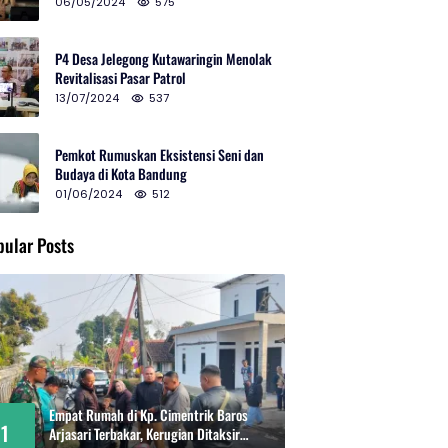
2024 di Gedung Teater Tertutup
06/05/2024
575
P4 Desa Jelegong Kutawaringin Menolak
Revitalisasi Pasar Patrol
13/07/2024
537
Pemkot Rumuskan Eksistensi Seni dan
Budaya di Kota Bandung
01/06/2024
512
pular Posts
Empat Rumah di Kp. Cimentrik Baros
1
Arjasari Terbakar, Kerugian Ditaksir