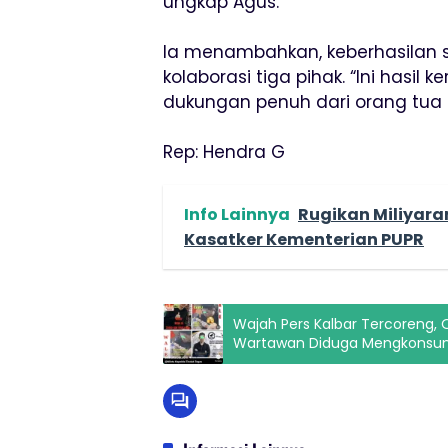
ungkap Agus.
Ia menambahkan, keberhasilan 
kolaborasi tiga pihak. “Ini hasil 
dukungan penuh dari orang tua 
Rep: Hendra G
Info Lainnya
Rugikan Miliyara
Kasatker Kementerian PUPR
Wajah Pers Kalbar Tercoreng,
Wartawan Diduga Mengkonsum