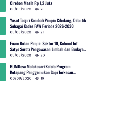
Cirebon Masih Rp 1,2 Juta
03/08/2026
23
Yusuf Taojiri Kembali Pimpin Cibolang, Dilantik
Sebagai Kades PAW Periode 2026-2030
03/08/2026
21
Enam Bulan Pimpin Sektor 10, Kolonel Inf
Satyo Soroti Pengawasan Limbah dan Budaya
Kelola Sampah
03/08/2026
20
BUMDesa Malakasari Kelola Program
Ketapang Penggemukan Sapi Terkesan
Simpang Siur
06/08/2026
19