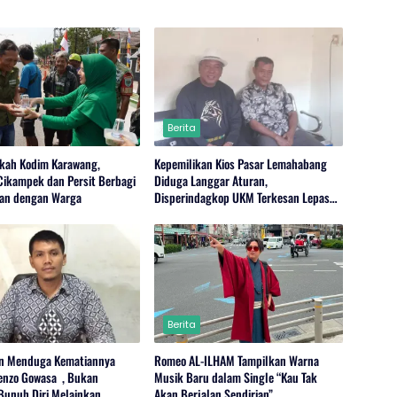
Berita
kah Kodim Karawang,
Kepemilikan Kios Pasar Lemahabang
Cikampek dan Persit Berbagi
Diduga Langgar Aturan,
an dengan Warga
Disperindagkop UKM Terkesan Lepas
Tangan?
Berita
n Menduga Kematiannya
Romeo AL-ILHAM Tampilkan Warna
enzo Gowasa , Bukan
Musik Baru dalam Single “Kau Tak
Bunuh Diri,Melainkan
Akan Berjalan Sendirian”