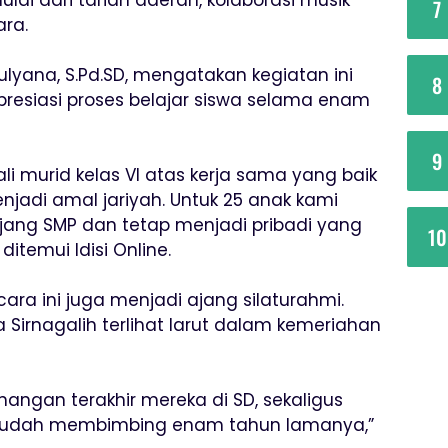
7
ra.
yana, S.Pd.SD, mengatakan kegiatan ini
8
resiasi proses belajar siswa selama enam
9
li murid kelas VI atas kerja sama yang baik
adi amal jariyah. Untuk 25 anak kami
njang SMP dan tetap menjadi pribadi yang
10
ditemui Idisi Online.
cara ini juga menjadi ajang silaturahmi.
 Sirnagalih terlihat larut dalam kemeriahan
enangan terakhir mereka di SD, sekaligus
sudah membimbing enam tahun lamanya,”