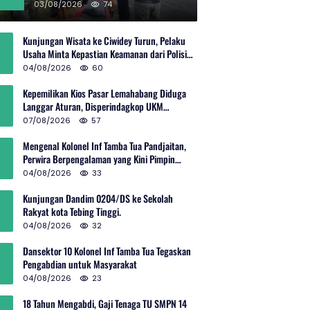
Rp600 Juta
03/08/2026
74
Kunjungan Wisata ke Ciwidey Turun, Pelaku
Usaha Minta Kepastian Keamanan dari Polisi
dan Pemprov Jabar
04/08/2026
60
Kepemilikan Kios Pasar Lemahabang Diduga
Langgar Aturan, Disperindagkop UKM
Terkesan Lepas Tangan?
07/08/2026
57
Mengenal Kolonel Inf Tamba Tua Pandjaitan,
Perwira Berpengalaman yang Kini Pimpin
Sektor 10 Citarum Harum
04/08/2026
33
Kunjungan Dandim 0204/DS ke Sekolah
Rakyat kota Tebing Tinggi.
04/08/2026
32
Dansektor 10 Kolonel Inf Tamba Tua Tegaskan
Pengabdian untuk Masyarakat
04/08/2026
23
18 Tahun Mengabdi, Gaji Tenaga TU SMPN 14