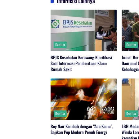
Informasi Lainnya
Berita
Berita
BPJS Kesehatan Karawang Klarifikasi
Jumat Ber
Soal Informasi Pemberitaan Klaim
Danramil 
Rumah Sakit
Kebahagia
Berita
Berita
Roy Nair Kembali dengan “Ada Kamu”,
LBH Meda
Sajikan Pop Modern Penuh Energi
Winda Lor
kematian 