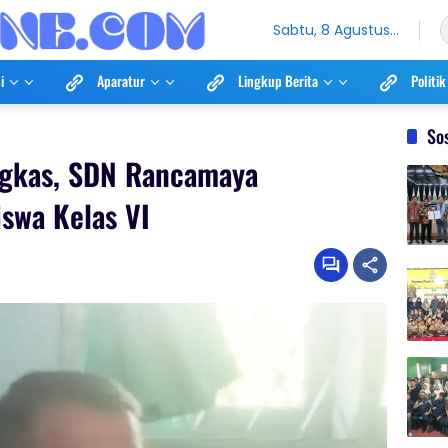
Sabtu, 8 Agustus
2026
i
Aparatur
Lingkup Berita
Politik
So
ngkas, SDN Rancamaya
iswa Kelas VI