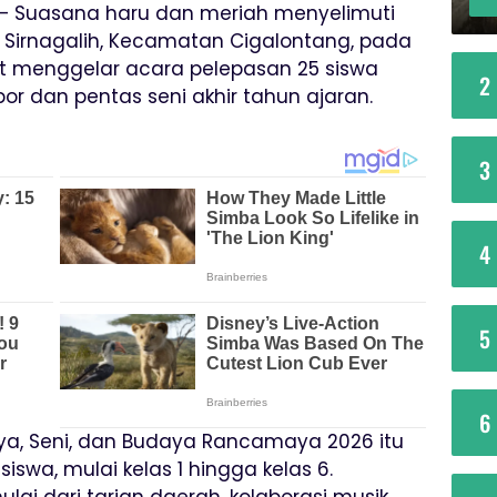
– Suasana haru dan meriah menyelimuti
irnagalih, Kecamatan Cigalontang, pada
ut menggelar acara pelepasan 25 siswa
2
or dan pentas seni akhir tahun ajaran.
3
4
5
6
rya, Seni, dan Budaya Rancamaya 2026 itu
swa, mulai kelas 1 hingga kelas 6.
ai dari tarian daerah, kolaborasi musik