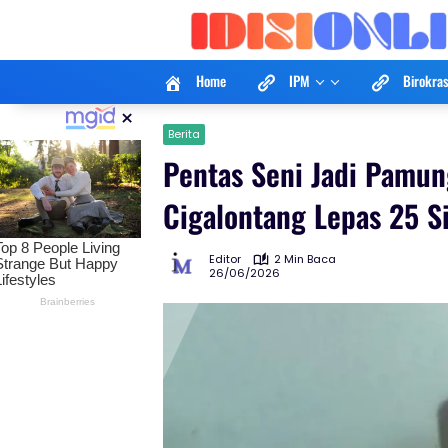
Langsung
ke
konten
Home
IPM
Birokras
×
Berita
Pentas Seni Jadi Pamu
Cigalontang Lepas 25 S
Editor
2 Min Baca
26/06/2026