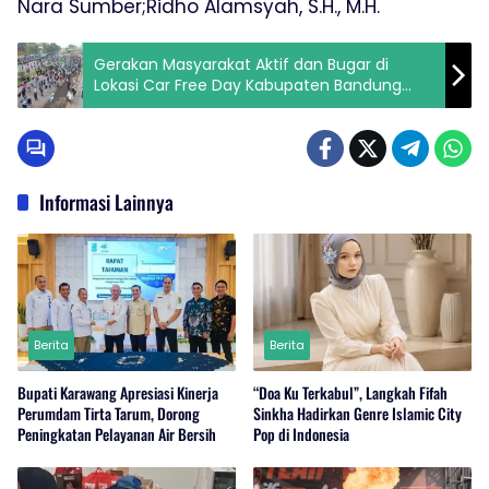
Nara Sumber;Ridho Alamsyah, S.H., M.H.
Gerakan Masyarakat Aktif dan Bugar di
Lokasi Car Free Day Kabupaten Bandung
Tahun 2026
Informasi Lainnya
Berita
Berita
Bupati Karawang Apresiasi Kinerja
“Doa Ku Terkabul”, Langkah Fifah
Perumdam Tirta Tarum, Dorong
Sinkha Hadirkan Genre Islamic City
Peningkatan Pelayanan Air Bersih
Pop di Indonesia