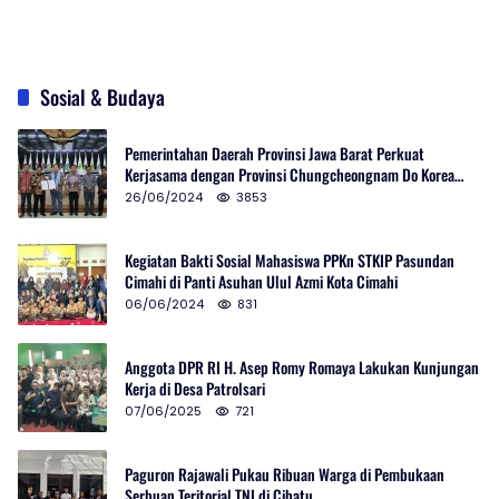
Sosial & Budaya
Pemerintahan Daerah Provinsi Jawa Barat Perkuat
Kerjasama dengan Provinsi Chungcheongnam Do Korea
Selatan
26/06/2024
3853
Kegiatan Bakti Sosial Mahasiswa PPKn STKIP Pasundan
Cimahi di Panti Asuhan Ulul Azmi Kota Cimahi
06/06/2024
831
Anggota DPR RI H. Asep Romy Romaya Lakukan Kunjungan
Kerja di Desa Patrolsari
07/06/2025
721
Paguron Rajawali Pukau Ribuan Warga di Pembukaan
Serbuan Teritorial TNI di Cibatu