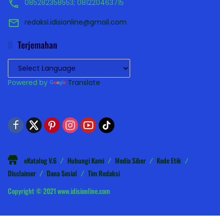
085282358553; 081220463715
redaksi.idisionline@gmail.com
Terjemahan
Powered by
Translate
eKatalog V.6
Hubungi Kami
Media Siber
Kode Etik
Disclaimer
Dana Sosial
Tim Redaksi
Copyright © 2021 www.idisionline.com