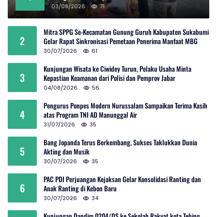
03/08/2026
71
Mitra SPPG Se-Kecamatan Gunung Guruh Kabupaten Sukabumi
2
Gelar Rapat Sinkronisasi Pemetaan Penerima Manfaat MBG
30/07/2026
61
Kunjungan Wisata ke Ciwidey Turun, Pelaku Usaha Minta
3
Kepastian Keamanan dari Polisi dan Pemprov Jabar
04/08/2026
56
Pengurus Ponpes Modern Nurussalam Sampaikan Terima Kasih
4
atas Program TNI AD Manunggal Air
31/07/2026
35
Bang Jopanda Terus Berkembang, Sukses Taklukkan Dunia
5
Akting dan Musik
30/07/2026
35
PAC PDI Perjuangan Kejaksan Gelar Konsolidasi Ranting dan
6
Anak Ranting di Kebon Baru
30/07/2026
34
Kunjungan Dandim 0204/DS ke Sekolah Rakyat kota Tebing