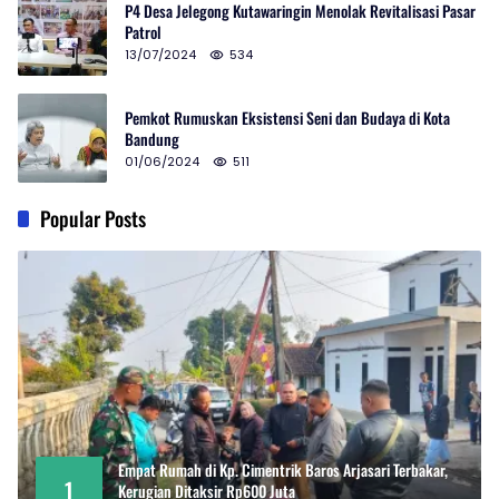
P4 Desa Jelegong Kutawaringin Menolak Revitalisasi Pasar
Patrol
13/07/2024
534
Pemkot Rumuskan Eksistensi Seni dan Budaya di Kota
Bandung
01/06/2024
511
Popular Posts
Empat Rumah di Kp. Cimentrik Baros Arjasari Terbakar,
1
Kerugian Ditaksir Rp600 Juta