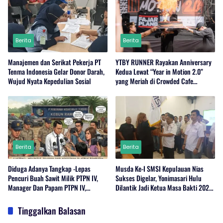
Berita
Berita
Manajemen dan Serikat Pekerja PT
YTBY RUNNER Rayakan Anniversary
Tenma Indonesia Gelar Donor Darah,
Kedua Lewat “Year in Motion 2.0”
Wujud Nyata Kepedulian Sosial
yang Meriah di Crowded Cafe
Sukabumi
Berita
Berita
Diduga Adanya Tangkap -Lepas
Musda Ke-I SMSI Kepulauan Nias
Pencuri Buah Sawit Milik PTPN IV,
Sukses Digelar, Yonimasari Hulu
Manager Dan Papam PTPN IV,
Dilantik Jadi Ketua Masa Bakti 2026-
Regional 1 Rambutan,Serdang
2029
Bedagai Bungkam Saat Di Konfirmasi
Tinggalkan Balasan
Wartawan.