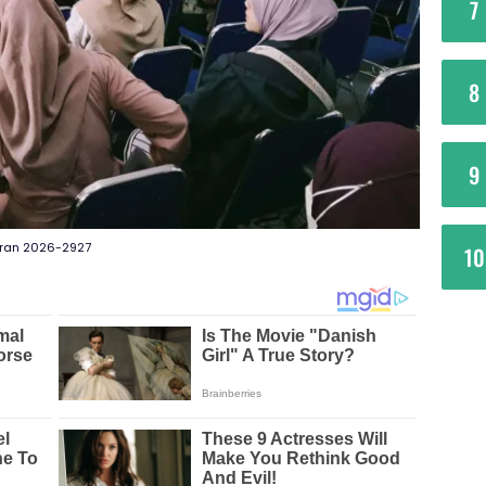
7
8
9
aran 2026-2927
10