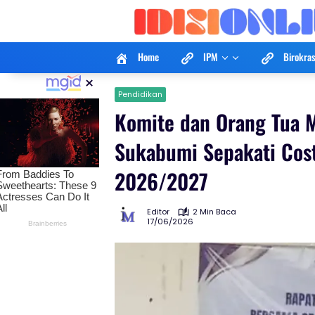
Langsung
ke
konten
Home
IPM
Birokras
×
Pendidikan
Komite dan Orang Tua 
Sukabumi Sepakati Cos
2026/2027
Editor
2 Min Baca
17/06/2026