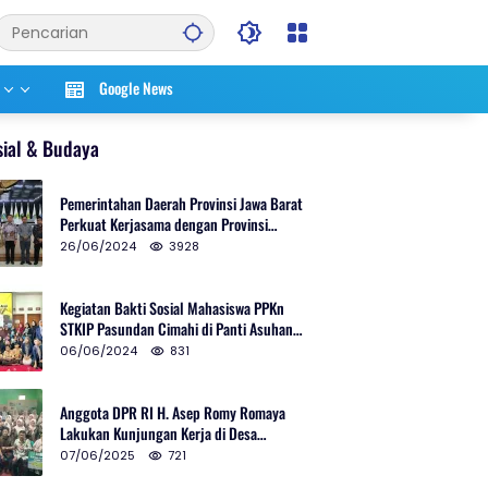
Google News
sial & Budaya
Pemerintahan Daerah Provinsi Jawa Barat
Perkuat Kerjasama dengan Provinsi
Chungcheongnam Do Korea Selatan
26/06/2024
3928
Kegiatan Bakti Sosial Mahasiswa PPKn
STKIP Pasundan Cimahi di Panti Asuhan
Ulul Azmi Kota Cimahi
06/06/2024
831
Anggota DPR RI H. Asep Romy Romaya
Lakukan Kunjungan Kerja di Desa
Patrolsari
07/06/2025
721