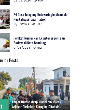
2024 di Gedung Teater Tertutup
06/05/2024
575
P4 Desa Jelegong Kutawaringin Menolak
Revitalisasi Pasar Patrol
13/07/2024
537
Pemkot Rumuskan Eksistensi Seni dan
Budaya di Kota Bandung
01/06/2024
512
pular Posts
Empat Rumah di Kp. Cimentrik Baros
1
Arjasari Terbakar, Kerugian Ditaksir