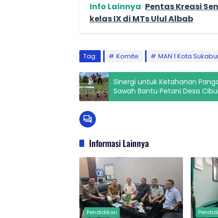
Info Lainnya
Pentas Kreasi Se
kelas IX di MTs Ulul Albab
Tag:
Komite
MAN 1 Kota Sukabu
Sinergi untuk Ketahanan Panga
Sawah Bantu Petani Desa Cibu
Informasi Lainnya
Pendidikan
Pendid