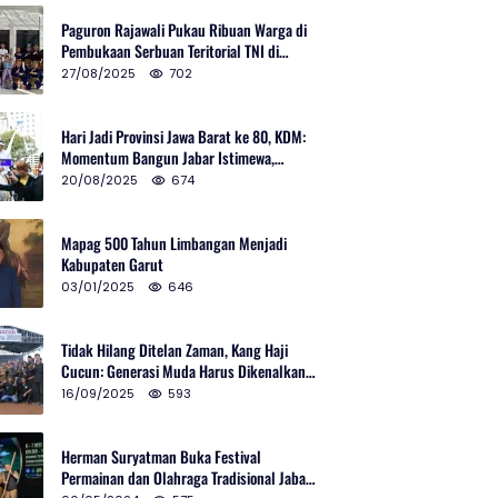
Paguron Rajawali Pukau Ribuan Warga di
Pembukaan Serbuan Teritorial TNI di
Cibatu
27/08/2025
702
Hari Jadi Provinsi Jawa Barat ke 80, KDM:
Momentum Bangun Jabar Istimewa,
Lembur di Urus Kota Ditata
20/08/2025
674
Mapag 500 Tahun Limbangan Menjadi
Kabupaten Garut
03/01/2025
646
Tidak Hilang Ditelan Zaman, Kang Haji
Cucun: Generasi Muda Harus Dikenalkan
Pencak Silat
16/09/2025
593
Herman Suryatman Buka Festival
Permainan dan Olahraga Tradisional Jabar