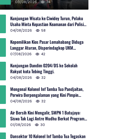
Rp600 Juta
03/08/2026
74
Kunjungan Wisata ke Ciwidey Turun, Pelaku
Usaha Minta Kepastian Keamanan dari Polisi
dan Pemprov Jabar
04/08/2026
58
Kepemilikan Kios Pasar Lemahabang Diduga
Langgar Aturan, Disperindagkop UKM
Terkesan Lepas Tangan?
07/08/2026
42
Kunjungan Dandim 0204/DS ke Sekolah
Rakyat kota Tebing Tinggi.
04/08/2026
32
Mengenal Kolonel Inf Tamba Tua Pandjaitan,
Perwira Berpengalaman yang Kini Pimpin
Sektor 10 Citarum Harum
04/08/2026
32
Air Bersih Kini Mengalir, SMPN 1 Batujaya:
Siswa Tak Lagi Antre Wudhu Berkat Program
TNI AD
01/08/2026
30
Dansektor 10 Kolonel Inf Tamba Tua Tegaskan