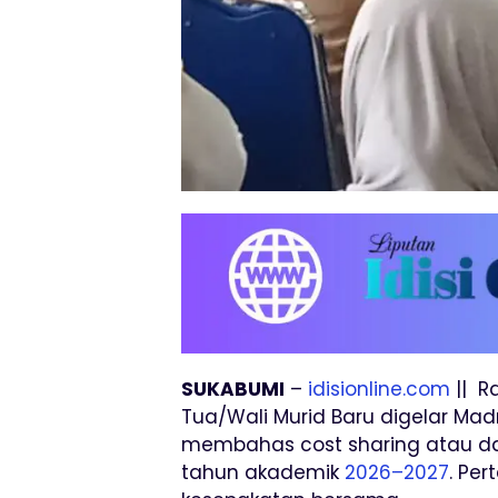
SUKABUMI
–
idisionline.com
|| R
Tua/Wali Murid Baru digelar Mad
membahas cost sharing atau da
tahun akademik
2026–2027
. Pe