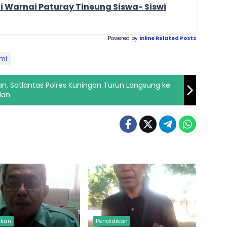
ni Warnai Paturay Tineung Siswa- Siswi
Powered by
Inline Related Posts
mi
n, Satlantas Polres Kuningan Turun Langsung ke
lan
ikan
Pendidikan