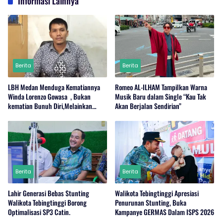
Informasi Lainnya
Berita
Berita
LBH Medan Menduga Kematiannya
Romeo AL-ILHAM Tampilkan Warna
Winda Lorenzo Gowasa , Bukan
Musik Baru dalam Single “Kau Tak
kematian Bunuh Diri,Melainkan
Akan Berjalan Sendirian”
Adanya Dugaan Tindak Pidana.
Berita
Berita
Lahir Generasi Bebas Stunting
Walikota Tebingtinggi Apresiasi
Walikota Tebingtinggi Borong
Penurunan Stunting, Buka
Optimalisasi SP3 Catin.
Kampanye GERMAS Dalam ISPS 2026