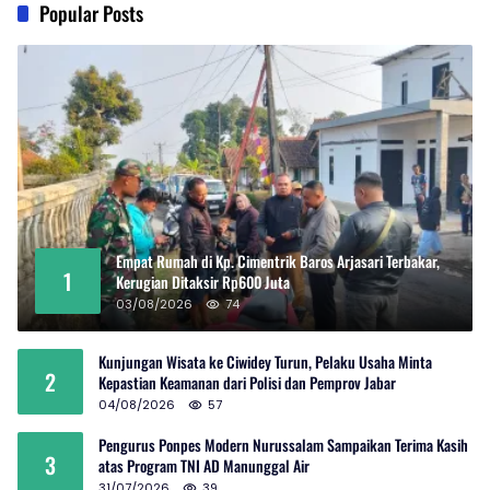
Popular Posts
Empat Rumah di Kp. Cimentrik Baros Arjasari Terbakar,
1
Kerugian Ditaksir Rp600 Juta
03/08/2026
74
Kunjungan Wisata ke Ciwidey Turun, Pelaku Usaha Minta
2
Kepastian Keamanan dari Polisi dan Pemprov Jabar
04/08/2026
57
Pengurus Ponpes Modern Nurussalam Sampaikan Terima Kasih
3
atas Program TNI AD Manunggal Air
31/07/2026
39