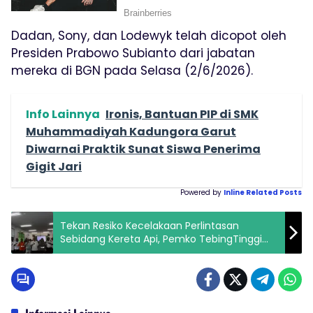
Dadan, Sony, dan Lodewyk telah dicopot oleh
Presiden Prabowo Subianto dari jabatan
mereka di BGN pada Selasa (2/6/2026).
Info Lainnya
Ironis, Bantuan PIP di SMK
Muhammadiyah Kadungora Garut
Diwarnai Praktik Sunat Siswa Penerima
Gigit Jari
Powered by
Inline Related Posts
Tekan Resiko Kecelakaan Perlintasan
Sebidang Kereta Api, Pemko TebingTinggi
Siapkan Langkah Konkret.