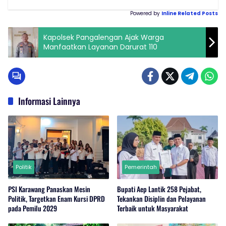
Powered by
Inline Related Posts
Kapolsek Pangalengan Ajak Warga
Manfaatkan Layanan Darurat 110
Informasi Lainnya
Politik
Pemerintah
PSI Karawang Panaskan Mesin
Bupati Aep Lantik 258 Pejabat,
Politik, Targetkan Enam Kursi DPRD
Tekankan Disiplin dan Pelayanan
pada Pemilu 2029
Terbaik untuk Masyarakat