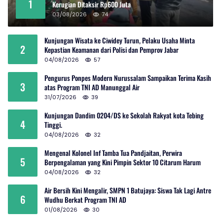
1
Kerugian Ditaksir Rp600 Juta
03/08/2026
74
Kunjungan Wisata ke Ciwidey Turun, Pelaku Usaha Minta
2
Kepastian Keamanan dari Polisi dan Pemprov Jabar
04/08/2026
57
Pengurus Ponpes Modern Nurussalam Sampaikan Terima Kasih
3
atas Program TNI AD Manunggal Air
31/07/2026
39
Kunjungan Dandim 0204/DS ke Sekolah Rakyat kota Tebing
4
Tinggi.
04/08/2026
32
Mengenal Kolonel Inf Tamba Tua Pandjaitan, Perwira
5
Berpengalaman yang Kini Pimpin Sektor 10 Citarum Harum
04/08/2026
32
Air Bersih Kini Mengalir, SMPN 1 Batujaya: Siswa Tak Lagi Antre
6
Wudhu Berkat Program TNI AD
01/08/2026
30