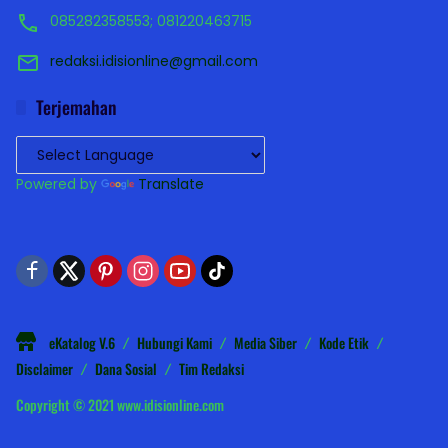
085282358553; 081220463715
redaksi.idisionline@gmail.com
Terjemahan
Powered by
Translate
eKatalog V.6
Hubungi Kami
Media Siber
Kode Etik
Disclaimer
Dana Sosial
Tim Redaksi
Copyright © 2021 www.idisionline.com