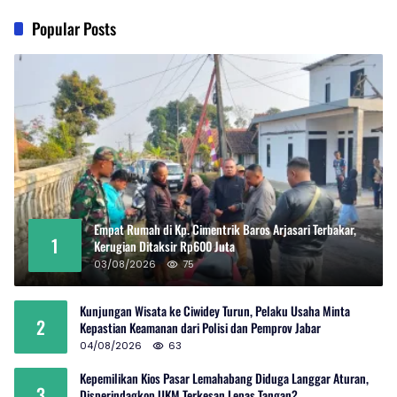
Popular Posts
Empat Rumah di Kp. Cimentrik Baros Arjasari Terbakar,
1
Kerugian Ditaksir Rp600 Juta
03/08/2026
75
Kunjungan Wisata ke Ciwidey Turun, Pelaku Usaha Minta
2
Kepastian Keamanan dari Polisi dan Pemprov Jabar
04/08/2026
63
Kepemilikan Kios Pasar Lemahabang Diduga Langgar Aturan,
3
Disperindagkop UKM Terkesan Lepas Tangan?