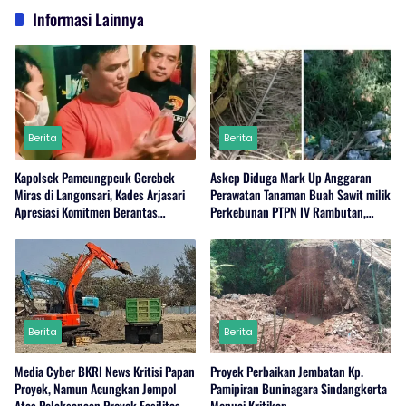
Informasi Lainnya
Berita
Berita
Kapolsek Pameungpeuk Gerebek
Askep Diduga Mark Up Anggaran
Miras di Langonsari, Kades Arjasari
Perawatan Tanaman Buah Sawit milik
Apresiasi Komitmen Berantas
Perkebunan PTPN IV Rambutan,
Narkoba
Regional I, Serdang Bedagai
Berita
Berita
Media Cyber BKRI News Kritisi Papan
Proyek Perbaikan Jembatan Kp.
Proyek, Namun Acungkan Jempol
Pamipiran Buninagara Sindangkerta
Atas Pelaksanaan Proyek Fasilitas
Menuai Kritikan