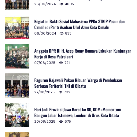
Selatan
26/06/2024
4005
Kegiatan Bakti Sosial Mahasiswa PPKn STKIP Pasundan
Cimahi di Panti Asuhan Ulul Azmi Kota Cimahi
06/06/2024
833
Anggota DPR RI H. Asep Romy Romaya Lakukan Kunjungan
Kerja di Desa Patrolsari
07/06/2025
721
Paguron Rajawali Pukau Ribuan Warga di Pembukaan
Serbuan Teritorial TNI di Cibatu
27/08/2025
702
Hari Jadi Provinsi Jawa Barat ke 80, KDM: Momentum
Bangun Jabar Istimewa, Lembur di Urus Kota Ditata
20/08/2025
675