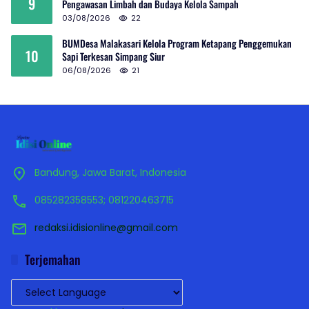
9
Pengawasan Limbah dan Budaya Kelola Sampah
03/08/2026
22
BUMDesa Malakasari Kelola Program Ketapang Penggemukan
10
Sapi Terkesan Simpang Siur
06/08/2026
21
Bandung, Jawa Barat, Indonesia
085282358553; 081220463715
redaksi.idisionline@gmail.com
Terjemahan