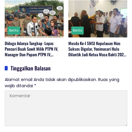
Berita
Berita
Diduga Adanya Tangkap -Lepas
Musda Ke-I SMSI Kepulauan Nias
Pencuri Buah Sawit Milik PTPN IV,
Sukses Digelar, Yonimasari Hulu
Manager Dan Papam PTPN IV,
Dilantik Jadi Ketua Masa Bakti 2026-
Regional 1 Rambutan,Serdang
2029
Bedagai Bungkam Saat Di Konfirmasi
Tinggalkan Balasan
Wartawan.
Alamat email Anda tidak akan dipublikasikan.
Ruas yang
wajib ditandai
*