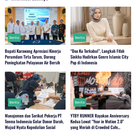
Berita
Berita
Bupati Karawang Apresiasi Kinerja
“Doa Ku Terkabul”, Langkah Fifah
Perumdam Tirta Tarum, Dorong
Sinkha Hadirkan Genre Islamic City
Peningkatan Pelayanan Air Bersih
Pop di Indonesia
Berita
Berita
Manajemen dan Serikat Pekerja PT
YTBY RUNNER Rayakan Anniversary
Tenma Indonesia Gelar Donor Darah,
Kedua Lewat “Year in Motion 2.0”
Wujud Nyata Kepedulian Sosial
yang Meriah di Crowded Cafe
Sukabumi