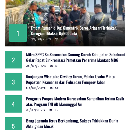
Empat Rumah di Kp. Cimentrik Baros Arjasari Terbakar,
1
Kerugian Ditaksir Rp600 Juta
03/08/2026
71
Mitra SPPG Se-Kecamatan Gunung Guruh Kabupaten Sukabumi
2
Gelar Rapat Sinkronisasi Pemetaan Penerima Manfaat MBG
30/07/2026
61
Kunjungan Wisata ke Ciwidey Turun, Pelaku Usaha Minta
3
Kepastian Keamanan dari Polisi dan Pemprov Jabar
04/08/2026
56
Pengurus Ponpes Modern Nurussalam Sampaikan Terima Kasih
4
atas Program TNI AD Manunggal Air
31/07/2026
35
Bang Jopanda Terus Berkembang, Sukses Taklukkan Dunia
5
Akting dan Musik