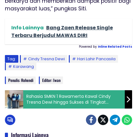
berkarya dan memberikan dampak positif bagi
masyarakat luas,” pungkas Siti.
Info Lainnya
Bang Zaen Release Single
Terbaru Berjudul MAWAS DIRI
Powered by
Inline Related Posts
Tag:
Cindy Tresna Dewi
Hari Lahir Pancasila
Karawang
Penulis: Rohendi
Editor: Iwan
Rahasia SMKN 1 Rawamerta Kawal Cindy
Tresna Dewi hingga Sukses di Tingkat
Kabupaten
Informasi Lainnya