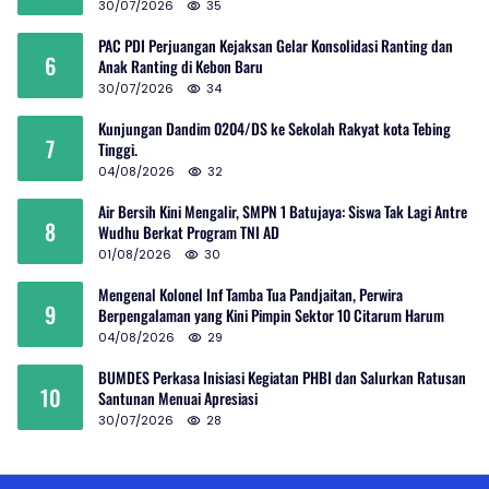
30/07/2026
35
PAC PDI Perjuangan Kejaksan Gelar Konsolidasi Ranting dan
6
Anak Ranting di Kebon Baru
30/07/2026
34
Kunjungan Dandim 0204/DS ke Sekolah Rakyat kota Tebing
7
Tinggi.
04/08/2026
32
Air Bersih Kini Mengalir, SMPN 1 Batujaya: Siswa Tak Lagi Antre
8
Wudhu Berkat Program TNI AD
01/08/2026
30
Mengenal Kolonel Inf Tamba Tua Pandjaitan, Perwira
9
Berpengalaman yang Kini Pimpin Sektor 10 Citarum Harum
04/08/2026
29
BUMDES Perkasa Inisiasi Kegiatan PHBI dan Salurkan Ratusan
10
Santunan Menuai Apresiasi
30/07/2026
28