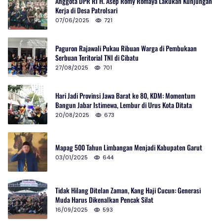
Anggota DPR RI H. Asep Romy Romaya Lakukan Kunjungan
Kerja di Desa Patrolsari
07/06/2025
721
Paguron Rajawali Pukau Ribuan Warga di Pembukaan
Serbuan Teritorial TNI di Cibatu
27/08/2025
701
Hari Jadi Provinsi Jawa Barat ke 80, KDM: Momentum
Bangun Jabar Istimewa, Lembur di Urus Kota Ditata
20/08/2025
673
Mapag 500 Tahun Limbangan Menjadi Kabupaten Garut
03/01/2025
644
Tidak Hilang Ditelan Zaman, Kang Haji Cucun: Generasi
Muda Harus Dikenalkan Pencak Silat
16/09/2025
593