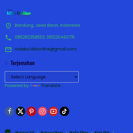
Bandung, Jawa Barat, Indonesia
085282358553; 081220463715
redaksi.idisionline@gmail.com
Terjemahan
Powered by
Translate
eKatalog V.6
Hubungi Kami
Media Siber
Kode Etik