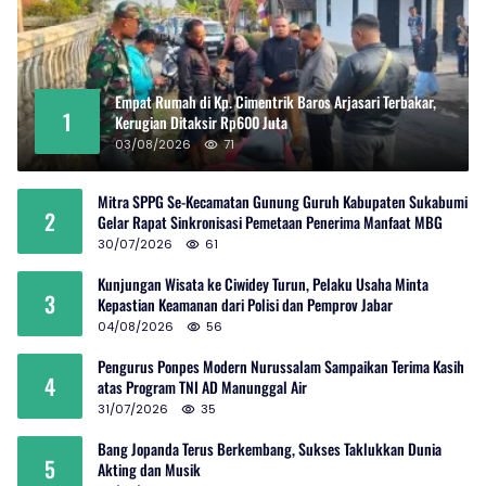
Empat Rumah di Kp. Cimentrik Baros Arjasari Terbakar,
1
Kerugian Ditaksir Rp600 Juta
03/08/2026
71
Mitra SPPG Se-Kecamatan Gunung Guruh Kabupaten Sukabumi
2
Gelar Rapat Sinkronisasi Pemetaan Penerima Manfaat MBG
30/07/2026
61
Kunjungan Wisata ke Ciwidey Turun, Pelaku Usaha Minta
3
Kepastian Keamanan dari Polisi dan Pemprov Jabar
04/08/2026
56
Pengurus Ponpes Modern Nurussalam Sampaikan Terima Kasih
4
atas Program TNI AD Manunggal Air
31/07/2026
35
Bang Jopanda Terus Berkembang, Sukses Taklukkan Dunia
5
Akting dan Musik