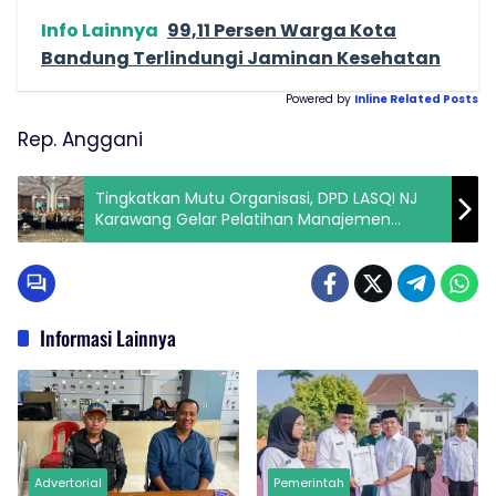
Info Lainnya
99,11 Persen Warga Kota
Bandung Terlindungi Jaminan Kesehatan
Powered by
Inline Related Posts
Rep. Anggani
Tingkatkan Mutu Organisasi, DPD LASQI NJ
Karawang Gelar Pelatihan Manajemen
Seniman
Informasi Lainnya
Advertorial
Pemerintah