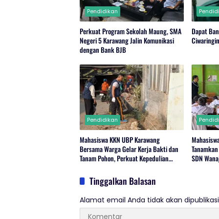
Pendidikan
Pendid
Perkuat Program Sekolah Maung, SMA
Dapat Ban
Negeri 5 Karawang Jalin Komunikasi
Ciwaringi
dengan Bank BJB
Pendidikan
Pendid
Mahasiswa KKN UBP Karawang
Mahasisw
Bersama Warga Gelar Kerja Bakti dan
Tanamkan
Tanam Pohon, Perkuat Kepedulian
SDN Wanaj
Lingkungan di Wanajaya
Tinggalkan Balasan
Alamat email Anda tidak akan dipublikasi