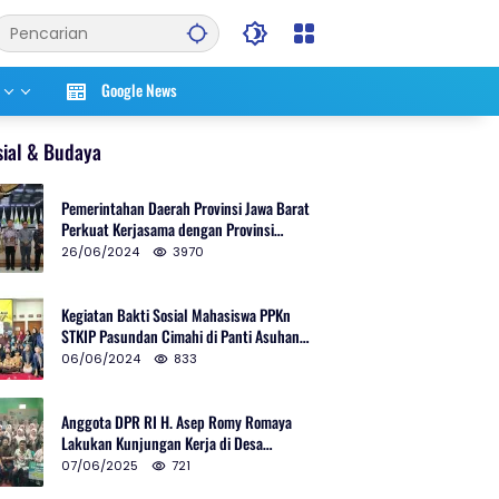
Google News
sial & Budaya
Pemerintahan Daerah Provinsi Jawa Barat
Perkuat Kerjasama dengan Provinsi
Chungcheongnam Do Korea Selatan
26/06/2024
3970
Kegiatan Bakti Sosial Mahasiswa PPKn
STKIP Pasundan Cimahi di Panti Asuhan
Ulul Azmi Kota Cimahi
06/06/2024
833
Anggota DPR RI H. Asep Romy Romaya
Lakukan Kunjungan Kerja di Desa
Patrolsari
07/06/2025
721