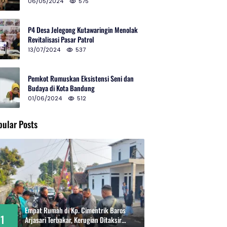
2024 di Gedung Teater Tertutup
06/05/2024
575
P4 Desa Jelegong Kutawaringin Menolak
Revitalisasi Pasar Patrol
13/07/2024
537
Pemkot Rumuskan Eksistensi Seni dan
Budaya di Kota Bandung
01/06/2024
512
pular Posts
Empat Rumah di Kp. Cimentrik Baros
1
Arjasari Terbakar, Kerugian Ditaksir