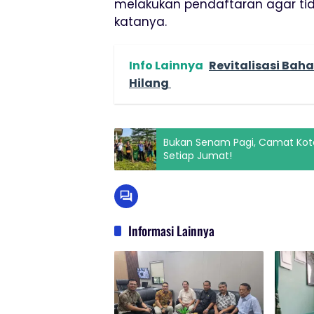
melakukan pendaftaran agar tidak
katanya.
Info Lainnya
Revitalisasi Baha
Hilang
Bukan Senam Pagi, Camat Kotaba
Setiap Jumat!
Informasi Lainnya