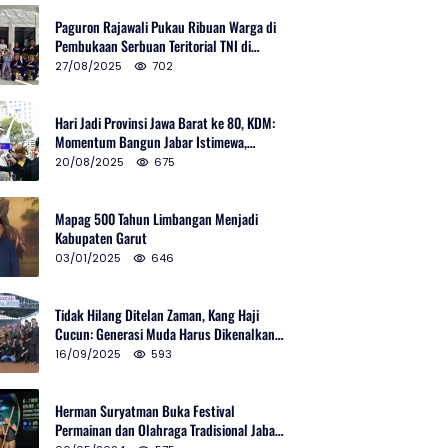
Paguron Rajawali Pukau Ribuan Warga di
Pembukaan Serbuan Teritorial TNI di
Cibatu
27/08/2025
702
Hari Jadi Provinsi Jawa Barat ke 80, KDM:
Momentum Bangun Jabar Istimewa,
Lembur di Urus Kota Ditata
20/08/2025
675
Mapag 500 Tahun Limbangan Menjadi
Kabupaten Garut
03/01/2025
646
Tidak Hilang Ditelan Zaman, Kang Haji
Cucun: Generasi Muda Harus Dikenalkan
Pencak Silat
16/09/2025
593
Herman Suryatman Buka Festival
Permainan dan Olahraga Tradisional Jabar