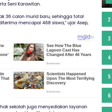
ta Seni Karawitan.
ak 36 calon murid baru, sehingga total
2
diterima mencapai 468 siswa,” ujar Asep,
3
4
5
6
ihak sekolah juga menyediakan layanan