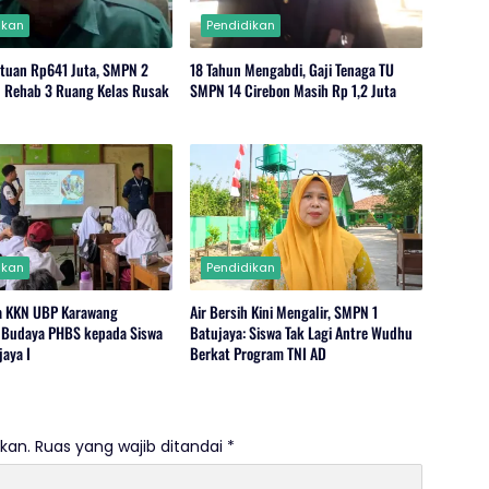
ikan
Pendidikan
tuan Rp641 Juta, SMPN 2
18 Tahun Mengabdi, Gaji Tenaga TU
n Rehab 3 Ruang Kelas Rusak
SMPN 14 Cirebon Masih Rp 1,2 Juta
ikan
Pendidikan
a KKN UBP Karawang
Air Bersih Kini Mengalir, SMPN 1
 Budaya PHBS kepada Siswa
Batujaya: Siswa Tak Lagi Antre Wudhu
aya I
Berkat Program TNI AD
kan.
Ruas yang wajib ditandai
*