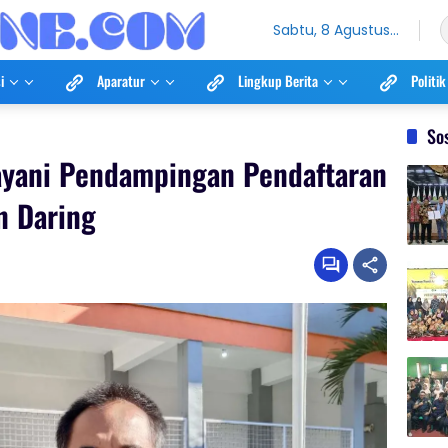
Sabtu, 8 Agustus
2026
i
Aparatur
Lingkup Berita
Politik
So
yani Pendampingan Pendaftaran
n Daring