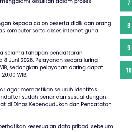
mengalami kesulitan dalam proses
7
an kepada calon peserta didik dan orang
8
as komputer serta akses internet guna
9
ka selama tahapan pendaftaran
a 8 Juni 2026. Pelayanan secara luring
0 WIB, sedangkan pelayanan daring dapat
10
 20.00 WIB.
r agar memastikan seluruh identitas
endaftar sudah benar dan sesuai dengan
at di Dinas Kependudukan dan Pencatatan
perhatikan kesesuaian data pribadi sebelum