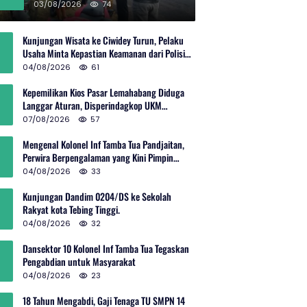
Rp600 Juta
03/08/2026
74
Kunjungan Wisata ke Ciwidey Turun, Pelaku
Usaha Minta Kepastian Keamanan dari Polisi
dan Pemprov Jabar
04/08/2026
61
Kepemilikan Kios Pasar Lemahabang Diduga
Langgar Aturan, Disperindagkop UKM
Terkesan Lepas Tangan?
07/08/2026
57
Mengenal Kolonel Inf Tamba Tua Pandjaitan,
Perwira Berpengalaman yang Kini Pimpin
Sektor 10 Citarum Harum
04/08/2026
33
Kunjungan Dandim 0204/DS ke Sekolah
Rakyat kota Tebing Tinggi.
04/08/2026
32
Dansektor 10 Kolonel Inf Tamba Tua Tegaskan
Pengabdian untuk Masyarakat
04/08/2026
23
18 Tahun Mengabdi, Gaji Tenaga TU SMPN 14