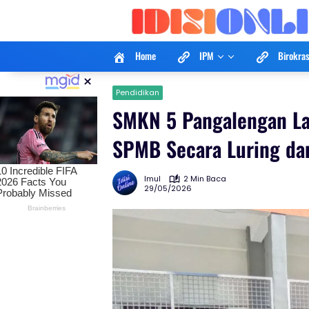
Langsung
ke
konten
Home
IPM
Birokras
×
Pendidikan
SMKN 5 Pangalengan La
SPMB Secara Luring da
Imul
2 Min Baca
29/05/2026