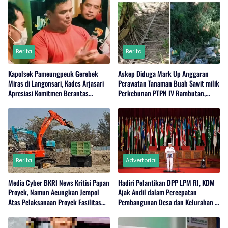
Berita
Berita
Kapolsek Pameungpeuk Gerebek
Askep Diduga Mark Up Anggaran
Miras di Langonsari, Kades Arjasari
Perawatan Tanaman Buah Sawit milik
Apresiasi Komitmen Berantas
Perkebunan PTPN IV Rambutan,
Narkoba
Regional I, Serdang Bedagai
Berita
Advertorial
Media Cyber BKRI News Kritisi Papan
Hadiri Pelantikan DPP LPM RI, KDM
Proyek, Namun Acungkan Jempol
Ajak Andil dalam Percepatan
Atas Pelaksanaan Proyek Fasilitas
Pembangunan Desa dan Kelurahan di
Perairan (Kolam Labuh) PP Jayanti
Jabar