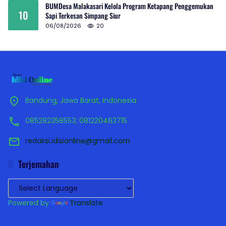
BUMDesa Malakasari Kelola Program Ketapang Penggemukan
10
Sapi Terkesan Simpang Siur
06/08/2026
20
Bandung, Jawa Barat, Indonesia
085282358553; 081220463715
redaksi.idisionline@gmail.com
Terjemahan
Powered by
Translate