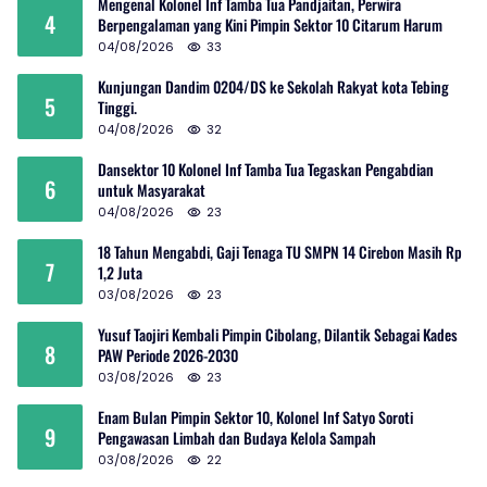
Mengenal Kolonel Inf Tamba Tua Pandjaitan, Perwira
4
Berpengalaman yang Kini Pimpin Sektor 10 Citarum Harum
04/08/2026
33
Kunjungan Dandim 0204/DS ke Sekolah Rakyat kota Tebing
5
Tinggi.
04/08/2026
32
Dansektor 10 Kolonel Inf Tamba Tua Tegaskan Pengabdian
6
untuk Masyarakat
04/08/2026
23
18 Tahun Mengabdi, Gaji Tenaga TU SMPN 14 Cirebon Masih Rp
7
1,2 Juta
03/08/2026
23
Yusuf Taojiri Kembali Pimpin Cibolang, Dilantik Sebagai Kades
8
PAW Periode 2026-2030
03/08/2026
23
Enam Bulan Pimpin Sektor 10, Kolonel Inf Satyo Soroti
9
Pengawasan Limbah dan Budaya Kelola Sampah
03/08/2026
22