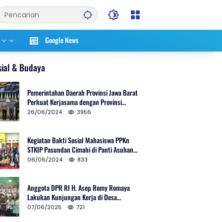
Google News
sial & Budaya
Pemerintahan Daerah Provinsi Jawa Barat
Perkuat Kerjasama dengan Provinsi
Chungcheongnam Do Korea Selatan
26/06/2024
3956
Kegiatan Bakti Sosial Mahasiswa PPKn
STKIP Pasundan Cimahi di Panti Asuhan
Ulul Azmi Kota Cimahi
06/06/2024
833
Anggota DPR RI H. Asep Romy Romaya
Lakukan Kunjungan Kerja di Desa
Patrolsari
07/06/2025
721