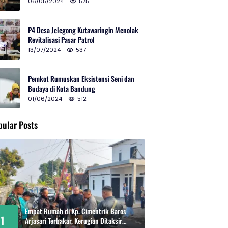
2024 di Gedung Teater Tertutup
06/05/2024
575
P4 Desa Jelegong Kutawaringin Menolak
Revitalisasi Pasar Patrol
13/07/2024
537
Pemkot Rumuskan Eksistensi Seni dan
Budaya di Kota Bandung
01/06/2024
512
pular Posts
Empat Rumah di Kp. Cimentrik Baros
1
Arjasari Terbakar, Kerugian Ditaksir