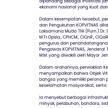
dipandang sebagai investasi j
ekonomi nasional yang kuat dan 
Dalam kesempatan tersebut, pe
dan Pengukuhan KOPVITNAS dilak
Laksamana Muda TNI (Purn.) Dr. Drs
M.Tr.Opsla., CPHCM., CIQnR., CIQaR
pengurus dan penandatanganan
Pengawas KOPVITNAS, Jenderal TN
M.M. yang diwakili oleh Mayor Je
Dalam arahannya, perwakilan 
menyampaikan bahwa Objek Vita
bangsa yang memiliki peranan p
keselamatan masyarakat, serta
Ia menyebut berbagai infrastruktu
minyak, pelabuhan, bandara, si