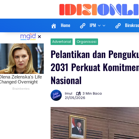
Langsung
ke
konten
Home
IPM
Birokras
×
Advertorial
Organisasi
Pelantikan dan Penguk
2031 Perkuat Komitmen
Nasional
Imul
3 Min Baca
21/05/2026