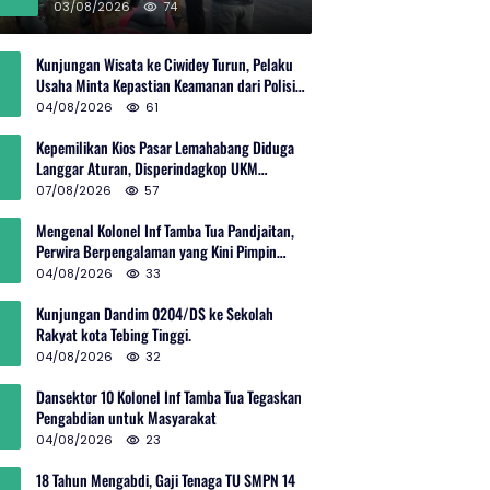
Rp600 Juta
03/08/2026
74
Kunjungan Wisata ke Ciwidey Turun, Pelaku
Usaha Minta Kepastian Keamanan dari Polisi
dan Pemprov Jabar
04/08/2026
61
Kepemilikan Kios Pasar Lemahabang Diduga
Langgar Aturan, Disperindagkop UKM
Terkesan Lepas Tangan?
07/08/2026
57
Mengenal Kolonel Inf Tamba Tua Pandjaitan,
Perwira Berpengalaman yang Kini Pimpin
Sektor 10 Citarum Harum
04/08/2026
33
Kunjungan Dandim 0204/DS ke Sekolah
Rakyat kota Tebing Tinggi.
04/08/2026
32
Dansektor 10 Kolonel Inf Tamba Tua Tegaskan
Pengabdian untuk Masyarakat
04/08/2026
23
18 Tahun Mengabdi, Gaji Tenaga TU SMPN 14