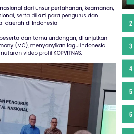
h nasional dari unsur pertahanan, keamanan,
nal, serta diikuti para pengurus dan
2
i daerah di Indonesia.
i peserta dan tamu undangan, dilanjutkan
3
mony (MC), menyanyikan lagu Indonesia
utaran video profil KOPVITNAS.
4
5
6