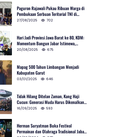
Paguron Rajawali Pukau Ribuan Warga di
Pembukaan Serbuan Teritorial TNI di
Cibatu
27/08/2025
702
Hari Jadi Provinsi Jawa Barat ke 80, KDM:
Momentum Bangun Jabar Istimewa,
Lembur di Urus Kota Ditata
20/08/2025
675
Mapag 500 Tahun Limbangan Menjadi
Kabupaten Garut
03/01/2025
646
Tidak Hilang Ditelan Zaman, Kang Haji
Cucun: Generasi Muda Harus Dikenalkan
Pencak Silat
16/09/2025
593
Herman Suryatman Buka Festival
Permainan dan Olahraga Tradisional Jabar