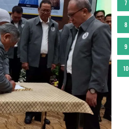
7
8
9
10