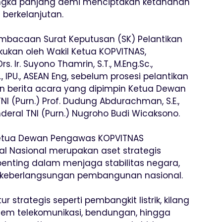
angka panjang demi menciptakan ketahanan
berkelanjutan.
mbacaan Surat Keputusan (SK) Pelantikan
ukan oleh Wakil Ketua KOPVITNAS,
. Ir. Suyono Thamrin, S.T., M.Eng.Sc.,
., IPU., ASEAN Eng, sebelum prosesi pelantikan
 berita acara yang dipimpin Ketua Dewan
I (Purn.) Prof. Dudung Abdurachman, S.E.,
nderal TNI (Purn.) Nugroho Budi Wicaksono.
Ketua Dewan Pengawas KOPVITNAS
l Nasional merupakan aset strategis
enting dalam menjaga stabilitas negara,
 keberlangsungan pembangunan nasional.
r strategis seperti pembangkit listrik, kilang
stem telekomunikasi, bendungan, hingga