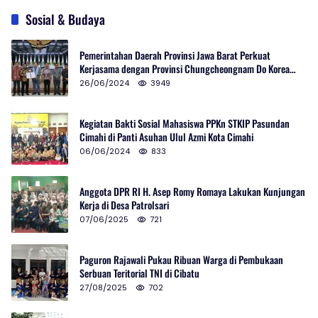
Sosial & Budaya
Pemerintahan Daerah Provinsi Jawa Barat Perkuat
Kerjasama dengan Provinsi Chungcheongnam Do Korea
Selatan
26/06/2024
3949
Kegiatan Bakti Sosial Mahasiswa PPKn STKIP Pasundan
Cimahi di Panti Asuhan Ulul Azmi Kota Cimahi
06/06/2024
833
Anggota DPR RI H. Asep Romy Romaya Lakukan Kunjungan
Kerja di Desa Patrolsari
07/06/2025
721
Paguron Rajawali Pukau Ribuan Warga di Pembukaan
Serbuan Teritorial TNI di Cibatu
27/08/2025
702