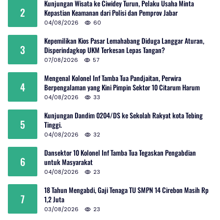
Kunjungan Wisata ke Ciwidey Turun, Pelaku Usaha Minta
2
Kepastian Keamanan dari Polisi dan Pemprov Jabar
04/08/2026
60
Kepemilikan Kios Pasar Lemahabang Diduga Langgar Aturan,
3
Disperindagkop UKM Terkesan Lepas Tangan?
07/08/2026
57
Mengenal Kolonel Inf Tamba Tua Pandjaitan, Perwira
4
Berpengalaman yang Kini Pimpin Sektor 10 Citarum Harum
04/08/2026
33
Kunjungan Dandim 0204/DS ke Sekolah Rakyat kota Tebing
5
Tinggi.
04/08/2026
32
Dansektor 10 Kolonel Inf Tamba Tua Tegaskan Pengabdian
6
untuk Masyarakat
04/08/2026
23
18 Tahun Mengabdi, Gaji Tenaga TU SMPN 14 Cirebon Masih Rp
7
1,2 Juta
03/08/2026
23