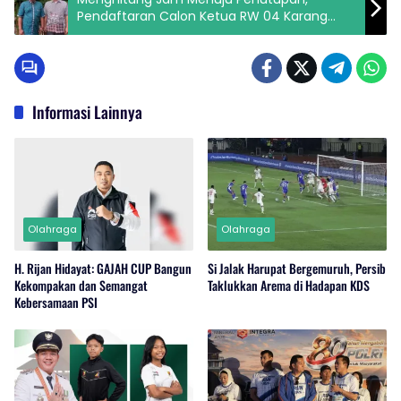
Pendaftaran Calon Ketua RW 04 Karang
Tengah Masih Nihil
Informasi Lainnya
Olahraga
Olahraga
H. Rijan Hidayat: GAJAH CUP Bangun
Si Jalak Harupat Bergemuruh, Persib
Kekompakan dan Semangat
Taklukkan Arema di Hadapan KDS
Kebersamaan PSI