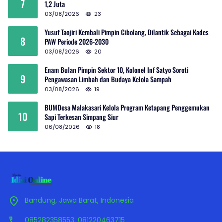
7
1,2 Juta
03/08/2026
23
Yusuf Taojiri Kembali Pimpin Cibolang, Dilantik Sebagai Kades
8
PAW Periode 2026-2030
03/08/2026
20
Enam Bulan Pimpin Sektor 10, Kolonel Inf Satyo Soroti
9
Pengawasan Limbah dan Budaya Kelola Sampah
03/08/2026
19
BUMDesa Malakasari Kelola Program Ketapang Penggemukan
10
Sapi Terkesan Simpang Siur
06/08/2026
18
Bandung, Jawa Barat, Indonesia
085282358553; 081220463715