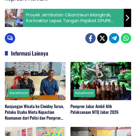
Proyek Jembatan Cikantrieun Mangkrak,
Kontraktor Lepas Tangan Pejabat DPUPR
Garut Ngaku Malu?
Informasi Lainnya
Advertorial
Advertorial
Kunjungan Wisata ke Ciwidey Turun,
Pemprov Jabar Ambil Alih
Pelaku Usaha Minta Kepastian
Pelaksanaan MTQ Jabar 2026
Keamanan dari Polisi dan Pemprov
Jabar