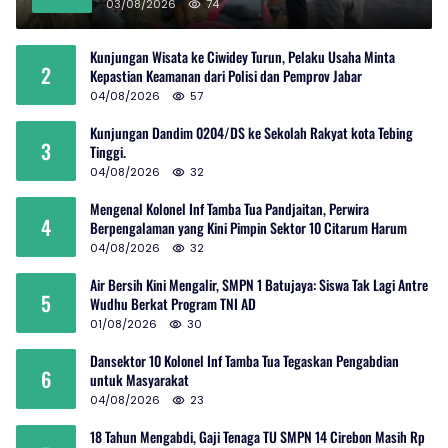
03/08/2026
74
Kunjungan Wisata ke Ciwidey Turun, Pelaku Usaha Minta
2
Kepastian Keamanan dari Polisi dan Pemprov Jabar
04/08/2026
57
Kunjungan Dandim 0204/DS ke Sekolah Rakyat kota Tebing
3
Tinggi.
04/08/2026
32
Mengenal Kolonel Inf Tamba Tua Pandjaitan, Perwira
4
Berpengalaman yang Kini Pimpin Sektor 10 Citarum Harum
04/08/2026
32
Air Bersih Kini Mengalir, SMPN 1 Batujaya: Siswa Tak Lagi Antre
5
Wudhu Berkat Program TNI AD
01/08/2026
30
Dansektor 10 Kolonel Inf Tamba Tua Tegaskan Pengabdian
6
untuk Masyarakat
04/08/2026
23
18 Tahun Mengabdi, Gaji Tenaga TU SMPN 14 Cirebon Masih Rp