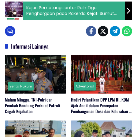
Kejari Pematangsiantar Raih Tiga
Penghargaan pada Rakerda Kejati Sumut
2025
Informasi Lainnya
Berita Hukum
Advertorial
Malam Minggu, TNI-Polri dan
Hadiri Pelantikan DPP LPM RI, KDM
Pemkab Bandung Perkuat Patroli
Ajak Andil dalam Percepatan
Cegah Kejahatan
Pembangunan Desa dan Kelurahan di
Jabar