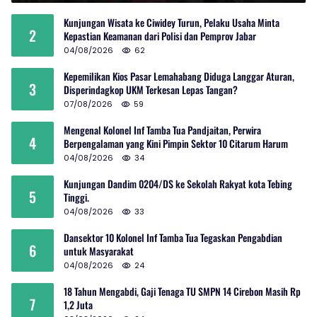
Kunjungan Wisata ke Ciwidey Turun, Pelaku Usaha Minta
2
Kepastian Keamanan dari Polisi dan Pemprov Jabar
04/08/2026
62
Kepemilikan Kios Pasar Lemahabang Diduga Langgar Aturan,
3
Disperindagkop UKM Terkesan Lepas Tangan?
07/08/2026
59
Mengenal Kolonel Inf Tamba Tua Pandjaitan, Perwira
4
Berpengalaman yang Kini Pimpin Sektor 10 Citarum Harum
04/08/2026
34
Kunjungan Dandim 0204/DS ke Sekolah Rakyat kota Tebing
5
Tinggi.
04/08/2026
33
Dansektor 10 Kolonel Inf Tamba Tua Tegaskan Pengabdian
6
untuk Masyarakat
04/08/2026
24
18 Tahun Mengabdi, Gaji Tenaga TU SMPN 14 Cirebon Masih Rp
7
1,2 Juta