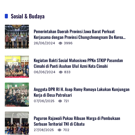
Sosial & Budaya
Pemerintahan Daerah Provinsi Jawa Barat Perkuat
Kerjasama dengan Provinsi Chungcheongnam Do Korea
Selatan
26/06/2024
3996
Kegiatan Bakti Sosial Mahasiswa PPKn STKIP Pasundan
Cimahi di Panti Asuhan Ulul Azmi Kota Cimahi
06/06/2024
833
Anggota DPR RI H. Asep Romy Romaya Lakukan Kunjungan
Kerja di Desa Patrolsari
07/06/2025
721
Paguron Rajawali Pukau Ribuan Warga di Pembukaan
Serbuan Teritorial TNI di Cibatu
27/08/2025
702