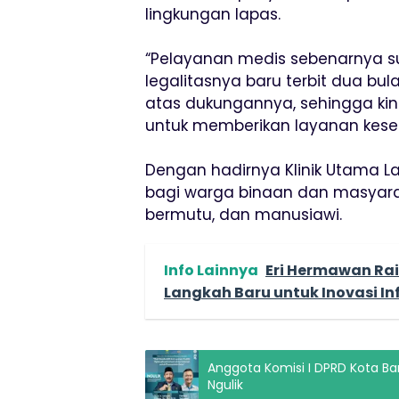
lingkungan lapas.
“Pelayanan medis sebenarnya su
legalitasnya baru terbit dua bul
atas dukungannya, sehingga kin
untuk memberikan layanan kese
Dengan hadirnya Klinik Utama 
bagi warga binaan dan masyara
bermutu, dan manusiawi.
Info Lainnya
Eri Hermawan Rai
Langkah Baru untuk Inovasi In
Anggota Komisi I DPRD Kota B
Ngulik