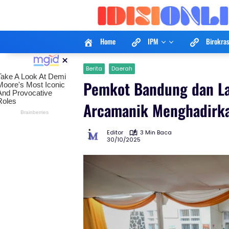
Langsung
ke
konten
Home
IPM
Birokras
×
Berita
Daerah
Pemkot Bandung dan La
Arcamanik Menghadirka
Editor
3 Min Baca
30/10/2025