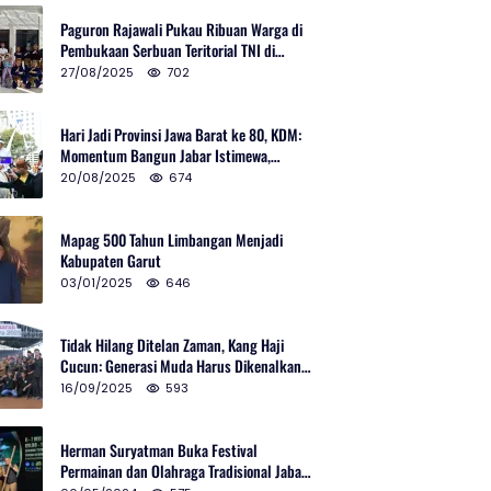
Paguron Rajawali Pukau Ribuan Warga di
Pembukaan Serbuan Teritorial TNI di
Cibatu
27/08/2025
702
Hari Jadi Provinsi Jawa Barat ke 80, KDM:
Momentum Bangun Jabar Istimewa,
Lembur di Urus Kota Ditata
20/08/2025
674
Mapag 500 Tahun Limbangan Menjadi
Kabupaten Garut
03/01/2025
646
Tidak Hilang Ditelan Zaman, Kang Haji
Cucun: Generasi Muda Harus Dikenalkan
Pencak Silat
16/09/2025
593
Herman Suryatman Buka Festival
Permainan dan Olahraga Tradisional Jabar