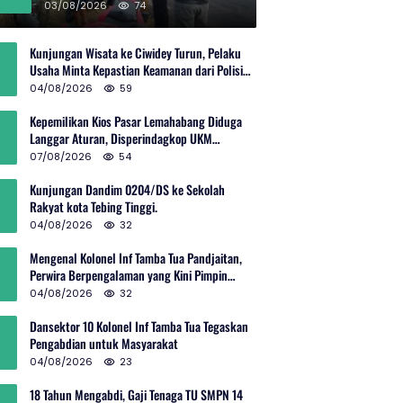
Rp600 Juta
03/08/2026
74
Kunjungan Wisata ke Ciwidey Turun, Pelaku
Usaha Minta Kepastian Keamanan dari Polisi
dan Pemprov Jabar
04/08/2026
59
Kepemilikan Kios Pasar Lemahabang Diduga
Langgar Aturan, Disperindagkop UKM
Terkesan Lepas Tangan?
07/08/2026
54
Kunjungan Dandim 0204/DS ke Sekolah
Rakyat kota Tebing Tinggi.
04/08/2026
32
Mengenal Kolonel Inf Tamba Tua Pandjaitan,
Perwira Berpengalaman yang Kini Pimpin
Sektor 10 Citarum Harum
04/08/2026
32
Dansektor 10 Kolonel Inf Tamba Tua Tegaskan
Pengabdian untuk Masyarakat
04/08/2026
23
18 Tahun Mengabdi, Gaji Tenaga TU SMPN 14