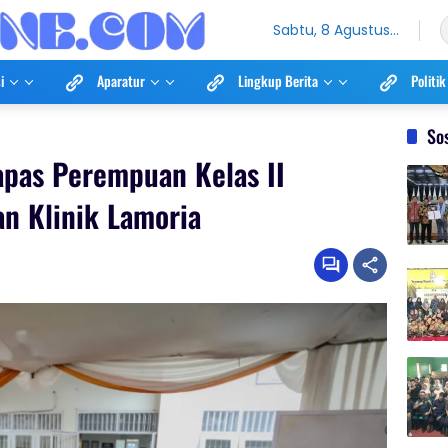
Sabtu, 8 Agustus
2026
i
Aparatur
Lingkup Berita
Politik
So
pas Perempuan Kelas II
n Klinik Lamoria