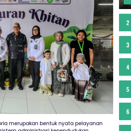
2
3
4
5
6
moria merupakan bentuk nyata pelayanan
 sistem administrasi kependudukan