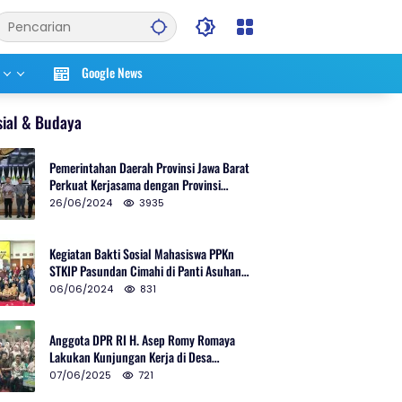
Google News
sial & Budaya
Pemerintahan Daerah Provinsi Jawa Barat
Perkuat Kerjasama dengan Provinsi
Chungcheongnam Do Korea Selatan
26/06/2024
3935
Kegiatan Bakti Sosial Mahasiswa PPKn
STKIP Pasundan Cimahi di Panti Asuhan
Ulul Azmi Kota Cimahi
06/06/2024
831
Anggota DPR RI H. Asep Romy Romaya
Lakukan Kunjungan Kerja di Desa
Patrolsari
07/06/2025
721