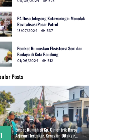
2024 di Gedung Teater Tertutup
06/05/2024
575
P4 Desa Jelegong Kutawaringin Menolak
Revitalisasi Pasar Patrol
13/07/2024
537
Pemkot Rumuskan Eksistensi Seni dan
Budaya di Kota Bandung
01/06/2024
512
pular Posts
Empat Rumah di Kp. Cimentrik Baros
1
Arjasari Terbakar, Kerugian Ditaksir