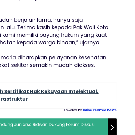
dah berjalan lama, hanya saja
an lalu. Terima kasih kepada Pak Wali Kota
i kami memiliki payung hukum yang kuat
hatan kepada warga binaan,” ujarnya.
Lamoria diharapkan pelayanan kesehatan
kat sekitar semakin mudah diakses,
h Sertifikat Hak Kekayaan Intelektual,
frastruktur
Powered by
Inline Related Posts
andung Juniarso Ridwan Dukung Forum Diskusi