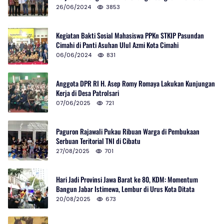
Selatan
26/06/2024
3853
Kegiatan Bakti Sosial Mahasiswa PPKn STKIP Pasundan
Cimahi di Panti Asuhan Ulul Azmi Kota Cimahi
06/06/2024
831
Anggota DPR RI H. Asep Romy Romaya Lakukan Kunjungan
Kerja di Desa Patrolsari
07/06/2025
721
Paguron Rajawali Pukau Ribuan Warga di Pembukaan
Serbuan Teritorial TNI di Cibatu
27/08/2025
701
Hari Jadi Provinsi Jawa Barat ke 80, KDM: Momentum
Bangun Jabar Istimewa, Lembur di Urus Kota Ditata
20/08/2025
673