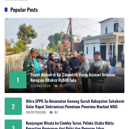
Popular Posts
Empat Rumah di Kp. Cimentrik Baros Arjasari Terbakar,
1
Kerugian Ditaksir Rp600 Juta
03/08/2026
71
Mitra SPPG Se-Kecamatan Gunung Guruh Kabupaten Sukabumi
2
Gelar Rapat Sinkronisasi Pemetaan Penerima Manfaat MBG
30/07/2026
61
Kunjungan Wisata ke Ciwidey Turun, Pelaku Usaha Minta
3
Kepastian Keamanan dari Polisi dan Pemprov Jabar