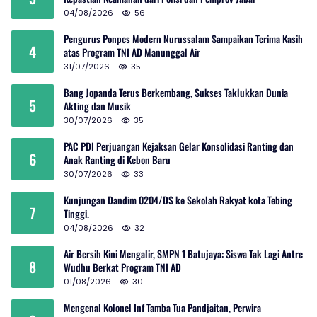
04/08/2026
56
Pengurus Ponpes Modern Nurussalam Sampaikan Terima Kasih
4
atas Program TNI AD Manunggal Air
31/07/2026
35
Bang Jopanda Terus Berkembang, Sukses Taklukkan Dunia
5
Akting dan Musik
30/07/2026
35
PAC PDI Perjuangan Kejaksan Gelar Konsolidasi Ranting dan
6
Anak Ranting di Kebon Baru
30/07/2026
33
Kunjungan Dandim 0204/DS ke Sekolah Rakyat kota Tebing
7
Tinggi.
04/08/2026
32
Air Bersih Kini Mengalir, SMPN 1 Batujaya: Siswa Tak Lagi Antre
8
Wudhu Berkat Program TNI AD
01/08/2026
30
Mengenal Kolonel Inf Tamba Tua Pandjaitan, Perwira