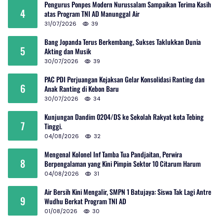
Pengurus Ponpes Modern Nurussalam Sampaikan Terima Kasih
4
atas Program TNI AD Manunggal Air
31/07/2026
39
Bang Jopanda Terus Berkembang, Sukses Taklukkan Dunia
5
Akting dan Musik
30/07/2026
39
PAC PDI Perjuangan Kejaksan Gelar Konsolidasi Ranting dan
6
Anak Ranting di Kebon Baru
30/07/2026
34
Kunjungan Dandim 0204/DS ke Sekolah Rakyat kota Tebing
7
Tinggi.
04/08/2026
32
Mengenal Kolonel Inf Tamba Tua Pandjaitan, Perwira
8
Berpengalaman yang Kini Pimpin Sektor 10 Citarum Harum
04/08/2026
31
Air Bersih Kini Mengalir, SMPN 1 Batujaya: Siswa Tak Lagi Antre
9
Wudhu Berkat Program TNI AD
01/08/2026
30