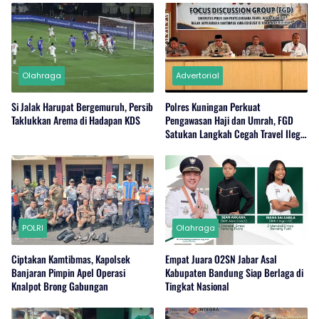
Olahraga
Advertorial
Si Jalak Harupat Bergemuruh, Persib
Polres Kuningan Perkuat
Taklukkan Arema di Hadapan KDS
Pengawasan Haji dan Umrah, FGD
Satukan Langkah Cegah Travel Ilegal
dan Wujudkan Kamtibmas Kondusif
POLRI
Olahraga
Ciptakan Kamtibmas, Kapolsek
Empat Juara O2SN Jabar Asal
Banjaran Pimpin Apel Operasi
Kabupaten Bandung Siap Berlaga di
Knalpot Brong Gabungan
Tingkat Nasional