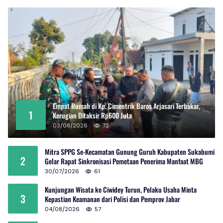
Empat Rumah di Kp. Cimentrik Baros Arjasari Terbakar,
1
Kerugian Ditaksir Rp600 Juta
03/08/2026
72
Mitra SPPG Se-Kecamatan Gunung Guruh Kabupaten Sukabumi
2
Gelar Rapat Sinkronisasi Pemetaan Penerima Manfaat MBG
30/07/2026
61
Kunjungan Wisata ke Ciwidey Turun, Pelaku Usaha Minta
3
Kepastian Keamanan dari Polisi dan Pemprov Jabar
04/08/2026
57