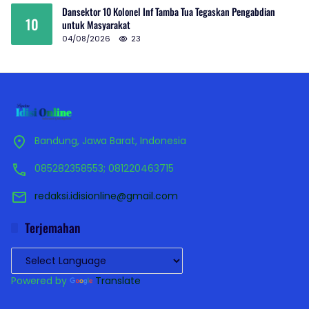
Dansektor 10 Kolonel Inf Tamba Tua Tegaskan Pengabdian
10
untuk Masyarakat
04/08/2026
23
Bandung, Jawa Barat, Indonesia
085282358553; 081220463715
redaksi.idisionline@gmail.com
Terjemahan
Powered by
Translate