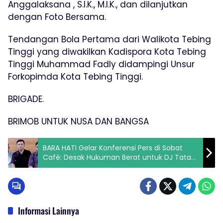
Anggalaksana , S.I.K., M.I.K., dan dilanjutkan
dengan Foto Bersama.
Tendangan Bola Pertama dari Walikota Tebing
Tinggi yang diwakilkan Kadispora Kota Tebing
Tinggi Muhammad Fadly didampingi Unsur
Forkopimda Kota Tebing Tinggi.
BRIGADE.
BRIMOB UNTUK NUSA DAN BANGSA
BARA HATI Gelar Konferensi Pers di Sobat
Café: Desak Hukuman Berat untuk DJ Tata
Nabila Cs dan Minta Presiden Prabowo Serta
Kapolri Turun Tangan
Informasi Lainnya