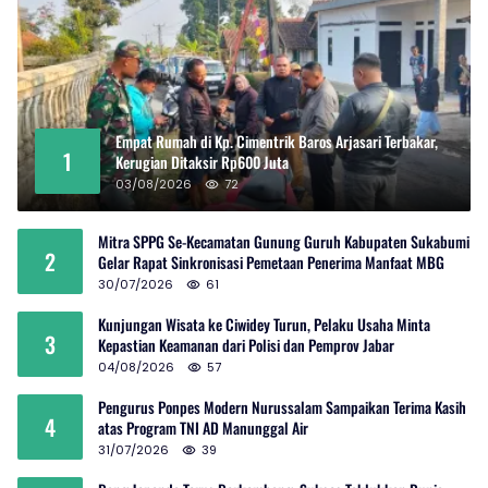
Empat Rumah di Kp. Cimentrik Baros Arjasari Terbakar,
1
Kerugian Ditaksir Rp600 Juta
03/08/2026
72
Mitra SPPG Se-Kecamatan Gunung Guruh Kabupaten Sukabumi
2
Gelar Rapat Sinkronisasi Pemetaan Penerima Manfaat MBG
30/07/2026
61
Kunjungan Wisata ke Ciwidey Turun, Pelaku Usaha Minta
3
Kepastian Keamanan dari Polisi dan Pemprov Jabar
04/08/2026
57
Pengurus Ponpes Modern Nurussalam Sampaikan Terima Kasih
4
atas Program TNI AD Manunggal Air
31/07/2026
39