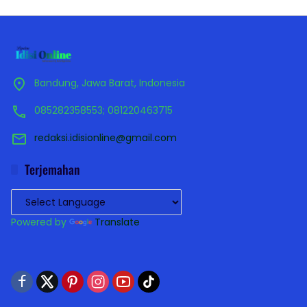
Bandung, Jawa Barat, Indonesia
085282358553; 081220463715
redaksi.idisionline@gmail.com
Terjemahan
Powered by
Translate