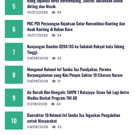
Bang Jopanda Terus Berkembang, Sukses Taklukkan Dunia
5
Akting dan Musik
30/07/2026
39
PAC PDI Perjuangan Kejaksan Gelar Konsolidasi Ranting dan
6
Anak Ranting di Kebon Baru
30/07/2026
34
Kunjungan Dandim 0204/DS ke Sekolah Rakyat kota Tebing
7
Tinggi.
04/08/2026
32
Mengenal Kolonel Inf Tamba Tua Pandjaitan, Perwira
8
Berpengalaman yang Kini Pimpin Sektor 10 Citarum Harum
04/08/2026
31
Air Bersih Kini Mengalir, SMPN 1 Batujaya: Siswa Tak Lagi Antre
9
Wudhu Berkat Program TNI AD
01/08/2026
30
Dansektor 10 Kolonel Inf Tamba Tua Tegaskan Pengabdian
10
untuk Masyarakat
04/08/2026
23