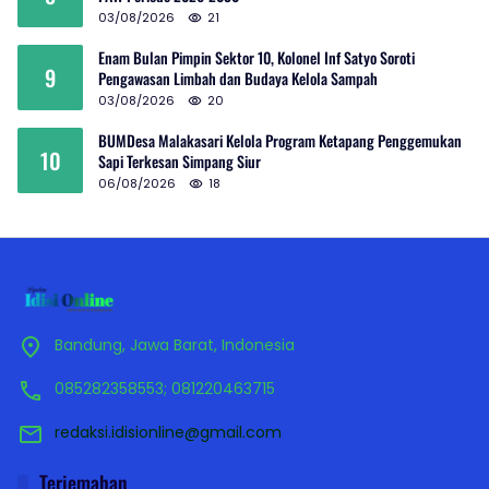
03/08/2026
21
Enam Bulan Pimpin Sektor 10, Kolonel Inf Satyo Soroti
9
Pengawasan Limbah dan Budaya Kelola Sampah
03/08/2026
20
BUMDesa Malakasari Kelola Program Ketapang Penggemukan
10
Sapi Terkesan Simpang Siur
06/08/2026
18
Bandung, Jawa Barat, Indonesia
085282358553; 081220463715
redaksi.idisionline@gmail.com
Terjemahan