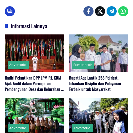
Informasi Lainnya
Advertorial
Pemerintah
Hadiri Pelantikan DPP LPM RI, KDM
Bupati Aep Lantik 258 Pejabat,
Ajak Andil dalam Percepatan
Tekankan Disiplin dan Pelayanan
Pembangunan Desa dan Kelurahan di
Terbaik untuk Masyarakat
Jabar
Advertorial
Advertorial