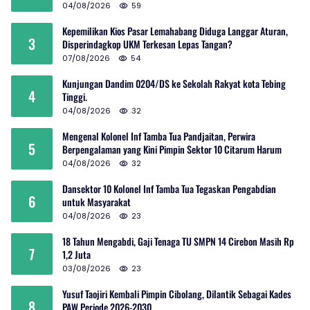
04/08/2026
59
Kepemilikan Kios Pasar Lemahabang Diduga Langgar Aturan,
3
Disperindagkop UKM Terkesan Lepas Tangan?
07/08/2026
54
Kunjungan Dandim 0204/DS ke Sekolah Rakyat kota Tebing
4
Tinggi.
04/08/2026
32
Mengenal Kolonel Inf Tamba Tua Pandjaitan, Perwira
5
Berpengalaman yang Kini Pimpin Sektor 10 Citarum Harum
04/08/2026
32
Dansektor 10 Kolonel Inf Tamba Tua Tegaskan Pengabdian
6
untuk Masyarakat
04/08/2026
23
18 Tahun Mengabdi, Gaji Tenaga TU SMPN 14 Cirebon Masih Rp
7
1,2 Juta
03/08/2026
23
Yusuf Taojiri Kembali Pimpin Cibolang, Dilantik Sebagai Kades
8
PAW Periode 2026-2030