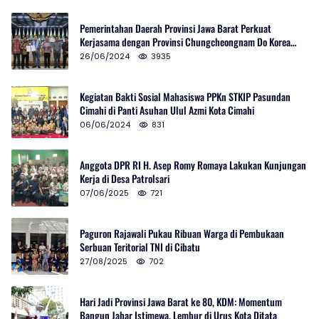
Pemerintahan Daerah Provinsi Jawa Barat Perkuat
Kerjasama dengan Provinsi Chungcheongnam Do Korea
Selatan
26/06/2024
3935
Kegiatan Bakti Sosial Mahasiswa PPKn STKIP Pasundan
Cimahi di Panti Asuhan Ulul Azmi Kota Cimahi
06/06/2024
831
Anggota DPR RI H. Asep Romy Romaya Lakukan Kunjungan
Kerja di Desa Patrolsari
07/06/2025
721
Paguron Rajawali Pukau Ribuan Warga di Pembukaan
Serbuan Teritorial TNI di Cibatu
27/08/2025
702
Hari Jadi Provinsi Jawa Barat ke 80, KDM: Momentum
Bangun Jabar Istimewa, Lembur di Urus Kota Ditata