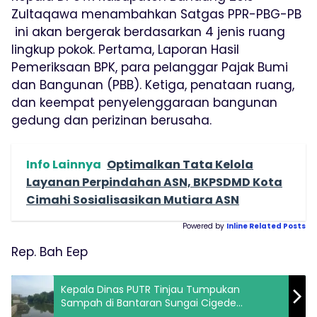
Zultaqawa menambahkan Satgas PPR-PBG-PB
ini akan bergerak berdasarkan 4 jenis ruang
lingkup pokok. Pertama, Laporan Hasil
Pemeriksaan BPK, para pelanggar Pajak Bumi
dan Bangunan (PBB). Ketiga, penataan ruang,
dan keempat penyelenggaraan bangunan
gedung dan perizinan berusaha.
Info Lainnya
Optimalkan Tata Kelola
Layanan Perpindahan ASN, BKPSDMD Kota
Cimahi Sosialisasikan Mutiara ASN
Powered by
Inline Related Posts
Rep. Bah Eep
Kepala Dinas PUTR Tinjau Tumpukan
Sampah di Bantaran Sungai Cigede
Sukabirus Citeureup Dayeuhkolot