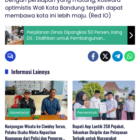
Dengan persiapan yang matang, Koswara
optimistis Wali Kota Bandung terpilih dapat
membawa kota ini lebih maju. (Red IO)
Perjalanan Dinas Dipangkas 50 Persen, Kang
DS : Dialihkan untuk Pembangunan
Infrastruktur dan Kesehatan
Informasi Lainnya
Advertorial
Pemerintah
Kunjungan Wisata ke Ciwidey Turun,
Bupati Aep Lantik 258 Pejabat,
Pelaku Usaha Minta Kepastian
Tekankan Disiplin dan Pelayanan
Keamanan dari Polisi dan Pemprov
Terbaik untuk Masyarakat