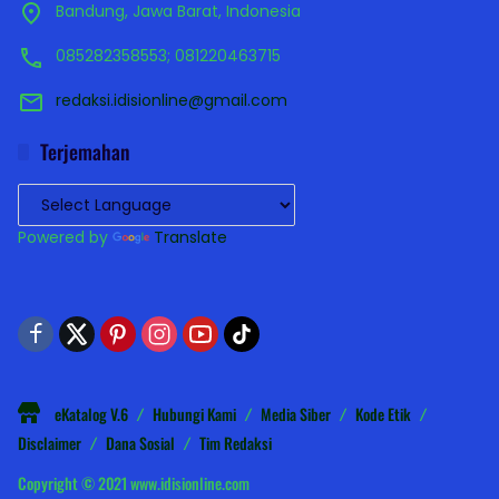
Bandung, Jawa Barat, Indonesia
085282358553; 081220463715
redaksi.idisionline@gmail.com
Terjemahan
Powered by
Translate
eKatalog V.6
Hubungi Kami
Media Siber
Kode Etik
Disclaimer
Dana Sosial
Tim Redaksi
Copyright © 2021 www.idisionline.com