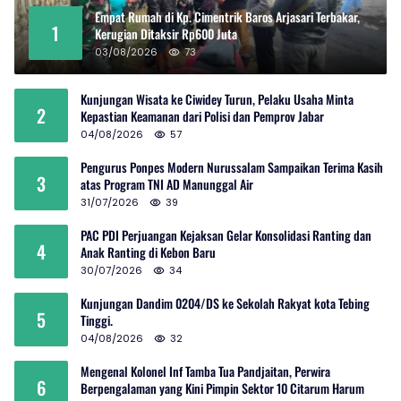
Empat Rumah di Kp. Cimentrik Baros Arjasari Terbakar,
1
Kerugian Ditaksir Rp600 Juta
03/08/2026
73
Kunjungan Wisata ke Ciwidey Turun, Pelaku Usaha Minta
2
Kepastian Keamanan dari Polisi dan Pemprov Jabar
04/08/2026
57
Pengurus Ponpes Modern Nurussalam Sampaikan Terima Kasih
3
atas Program TNI AD Manunggal Air
31/07/2026
39
PAC PDI Perjuangan Kejaksan Gelar Konsolidasi Ranting dan
4
Anak Ranting di Kebon Baru
30/07/2026
34
Kunjungan Dandim 0204/DS ke Sekolah Rakyat kota Tebing
5
Tinggi.
04/08/2026
32
Mengenal Kolonel Inf Tamba Tua Pandjaitan, Perwira
6
Berpengalaman yang Kini Pimpin Sektor 10 Citarum Harum